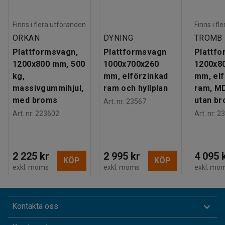
Finns i flera utföranden
Finns i fl
ORKAN
DYNING
TROMB
Plattformsvagn,
Plattformsvagn
Plattfo
1200x800 mm, 500
1000x700x260
1200x8
kg,
mm, elförzinkad
mm, elf
massivgummihjul,
ram och hyllplan
ram, MD
med broms
utan b
Art. nr
:
23567
Art. nr
:
223602
Art. nr
:
23
2 225 kr
2 995 kr
4 095 
KÖP
KÖP
exkl. moms
exkl. moms
exkl. mo
Kontakta oss