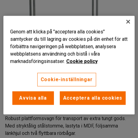
Genom att klicka på "acceptera alla cookies"
samtycker du till lagring av cookies på din enhet för att
förbättra navigeringen på webbplatsen, analysera
webbplatsens användning och bistå i våra
marknadsföringsinsatser.
Cookie policy
Cookie-inställningar
Hög belastningskapacitet
Avvisa alla
Acceptera alla cookies
Med flyttbara två rörbyglar
Följsamma länkhjul
Robust plattformsvagn för transport av extra tungt gods.
Med stryktålig stålstomme, lastyta i MDF, följsamma
länkhjul och två flyttbara rörbågar.