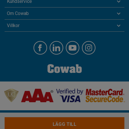
Kundservice
Om Cowab
Villkor
LÄGG TILL