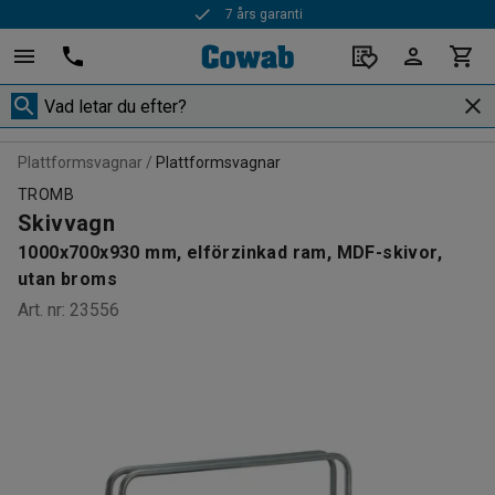
7 års garanti
Snabba leveranser
Plattformsvagnar
Plattformsvagnar
TROMB
Skivvagn
1000x700x930 mm, elförzinkad ram, MDF-skivor,
utan broms
Art. nr
:
23556