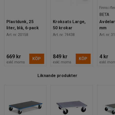
Slitbana
:
Massivgummi
på så vis öka säkerheten vid av- och pålastning.
Vikt
:
39,01
kg
Finns i fl
BETA
Plastdunk, 25
Kroksats Large,
Avdelar
liter, blå, 6-pack
50 krokar
mm
Art. nr
:
20158
Art. nr
:
74438
Art. nr
:
31
669 kr
849 kr
4 kr
KÖP
KÖP
exkl. moms
exkl. moms
exkl. mo
Liknande produkter