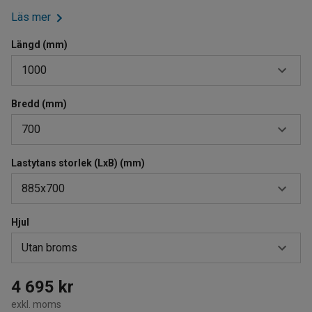
Läs mer
Längd (mm)
1000
Bredd (mm)
900
700
1000
1200
Lastytans storlek (LxB) (mm)
600
885x700
700
800
Hjul
1085x800
Utan broms
785x600
885x700
Med broms
4 695 kr
exkl. moms
Utan broms