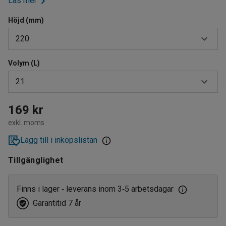
Läs mer
Höjd (mm)
220
Volym (L)
120
21
170
220
12
169 kr
exkl. moms
15
Lägg till i inköpslistan
21
Tillgänglighet
Finns i lager
leverans inom 3
5 arbetsdagar
‑
‑
Garantitid 7 år