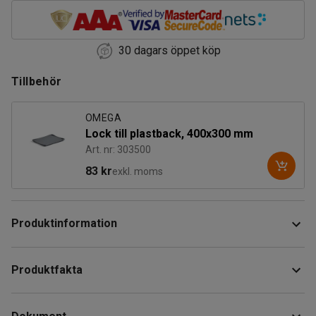
30 dagars öppet köp
Tillbehör
OMEGA
Lock till plastback, 400x300 mm
Art. nr: 303500
83 kr
exkl. moms
Produktinformation
Rejäl förvaringsback i slagtåligt polypropen som tål de
Produktfakta
flesta kemikalier och temperaturer från -40°C upp till +90°C.
Den är UV-stabil och livsmedelsgodkänd vilket gör att den
Längd
:
400
mm
kan användas både på verkstäder och inom