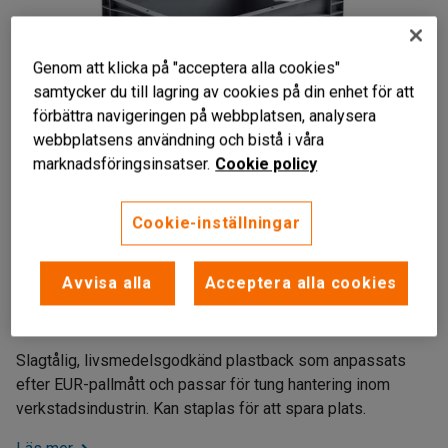
Genom att klicka på "acceptera alla cookies"
samtycker du till lagring av cookies på din enhet för att
förbättra navigeringen på webbplatsen, analysera
webbplatsens användning och bistå i våra
marknadsföringsinsatser.
Cookie policy
Cookie-inställningar
Tåligt material
Avvisa alla
Acceptera alla cookies
Livsmedelsgodkänd
Staplingsbar
Slagtålig, livsmedelsgodkänd plastback som anpassats
efter EUR-pallmått och passar för tung hantering inom
verkstadsindustrin. Kan staplas för att spara plats.