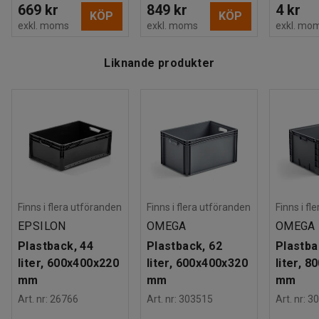
669 kr
849 kr
4 kr
KÖP
KÖP
exkl. moms
exkl. moms
exkl. mo
Liknande produkter
Finns i flera utföranden
Finns i flera utföranden
Finns i fl
EPSILON
OMEGA
OMEGA
Plastback, 44
Plastback, 62
Plastba
liter, 600x400x220
liter, 600x400x320
liter, 
mm
mm
mm
Art. nr
:
26766
Art. nr
:
303515
Art. nr
:
30