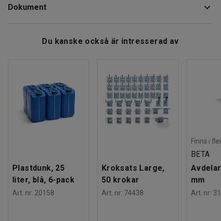
Dokument
Bredd
:
380
mm
påsen kan behöva anpassas.
Djup
:
180
mm
Svetsbredd
:
200 mm
Ladda ner skötselråd
Användarvänlig och driftsäker modell med lång livslängd.
Du kanske också är intresserad av
Vikt
:
2,71
kg
Kräver ingen förvärmning och kan användas direkt.
Utrustad med manuell knivavskärning i överbacken.
Svetstiden är steglöst ställbar med elektronisk timer.
Påsförslutaren underlättar för dig att skapa svetsade
slutprodukter från material som vinkelfolie, planfilm etc.
Finns i fl
BETA
Plastdunk, 25
Kroksats Large,
Avdelar
liter, blå, 6-pack
50 krokar
mm
Art. nr
:
20158
Art. nr
:
74438
Art. nr
:
31