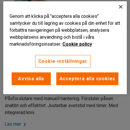
Genom att klicka på "acceptera alla cookies"
samtycker du till lagring av cookies på din enhet för att
förbättra navigeringen på webbplatsen, analysera
webbplatsens användning och bistå i våra
marknadsföringsinsatser.
Cookie policy
Cookie-inställningar
Enkel att hantera
Avvisa alla
Acceptera alla cookies
Ställbar svetstid
Ingen förvärmning
Påsförslutare med manuell hantering. Försluter påsen
snabbt och effektivt. Justerbar svetstid med timer. Med
integrerad kniv.
Läs mer