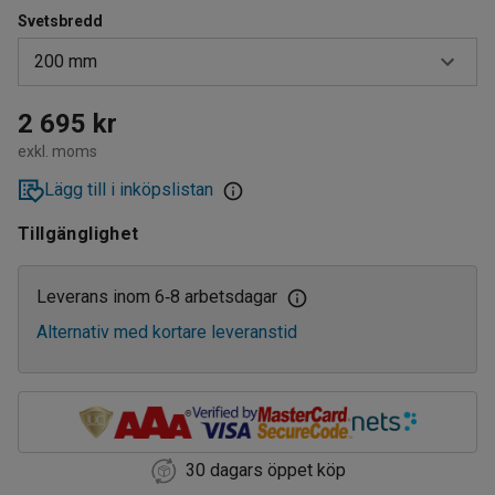
Svetsbredd
200 mm
200 mm
2 695 kr
exkl. moms
300 mm
Lägg till i inköpslistan
400 mm
Tillgänglighet
500 mm
Leverans inom 6
8 arbetsdagar
‑
Alternativ med kortare leveranstid
30 dagars öppet köp