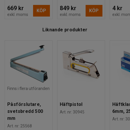
669 kr
849 kr
4 kr
KÖP
KÖP
exkl. moms
exkl. moms
exkl. mo
Liknande produkter
Finns i flera utföranden
Påsförslutare,
Häftpistol
Häftkl
svetsbredd 500
6mm, 2
Art. nr
:
30945
mm
Art. nr
:
30
Art. nr
:
25568