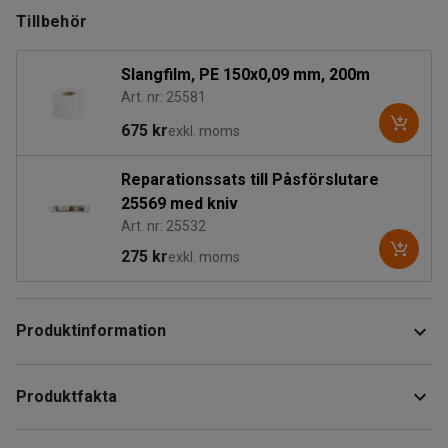
Tillbehör
Slangfilm, PE 150x0,09 mm, 200m
Art. nr: 25581
675 kr
exkl. moms
Reparationssats till Påsförslutare
25569 med kniv
Art. nr: 25532
275 kr
exkl. moms
Produktinformation
En manuell påsförslutare som försluter påsar snabbt och
Produktfakta
smidigt oavsett om de är löspackade eller finns på slang.
Höjd
:
85
mm
Utmärkt hjälpmedel vid påsförpackning där storleken på