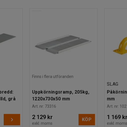
rlag.
ellyftvagnen enkelt att manövrera. Den är även
 in- och utkörning i pall.
.
Finns i flera utföranden
SLAG
bredd:
Uppkörningsramp, 205kg,
Påkörnin
ld, grå
1220x730x50 mm
mm
Art. nr
:
73316
Art. nr
:
102
2 129 kr
1 169 k
KÖP
exkl. moms
exkl. mom