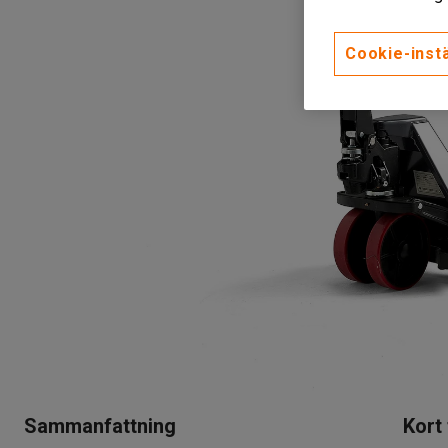
Cookie-instä
Sammanfattning
Kort