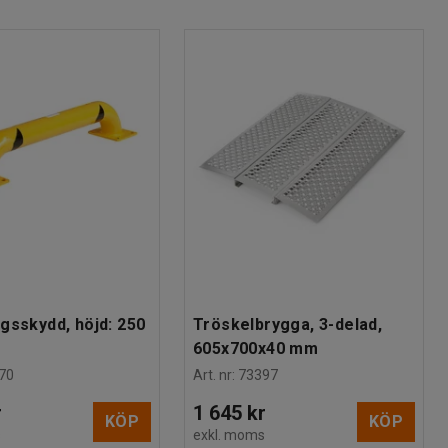
gsskydd, höjd: 250
Tröskelbrygga, 3-delad,
605x700x40 mm
70
Art. nr
:
73397
r
1 645 kr
KÖP
KÖP
s
exkl. moms