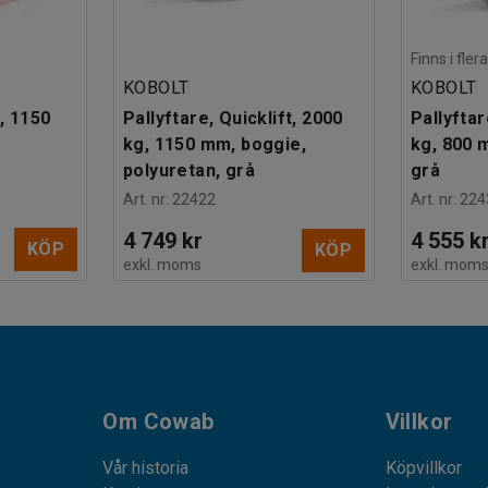
Finns i fle
KOBOLT
KOBOLT
, 1150
Pallyftare, Quicklift, 2000
Pallyftar
kg, 1150 mm, boggie,
kg, 800 m
polyuretan, grå
grå
Art. nr
:
22422
Art. nr
:
224
4 749 kr
4 555 k
KÖP
KÖP
exkl. moms
exkl. mom
Om Cowab
Villkor
Vår historia
Köpvillkor