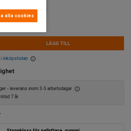
yuretan
a alla cookies
olyuretan
r
polyuretan
LÄGG TILL
 i inköpslistan
lighet
ager
leverans inom 3
5 arbetsdagar
‑
‑
titid 7 år
r
Stoppkloss för pallyftare, gummi