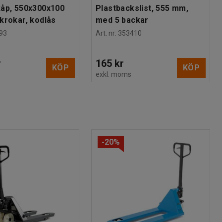
åp, 550x300x100
Plastbackslist, 555 mm,
krokar, kodlås
med 5 backar
93
Art. nr
:
353410
r
165 kr
KÖP
KÖP
s
exkl. moms
-20%