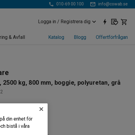
010-69 00 100
info@cowab.se
Logga in / Registrera dig
ring & Avfall
Katalog
Blogg
Offertförfrågan
are
t, 2500 kg, 800 mm, boggie, polyuretan, grå
52
l 205˚
på din enhet för
h bistå i våra