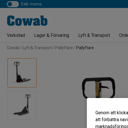
exkl. moms
Verkstad
Lager & Förvaring
Lyft & Transport
Omk
Cowab
Lyft & Transport
Pallyftare
Pallyftare
Genom att klicka
att förbättra na
marknadsförings