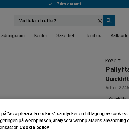
7 års garanti
lädningsrum
Kontor
Säkerhet
Utomhus
Källsorte
KOBOLT
Pallyft
Quicklif
Art. nr
:
224
Quicklift
Nylonhjul
Styrvinke
 på "acceptera alla cookies" samtycker du till lagring av cookies 
vigeringen på webbplatsen, analysera webbplatsens användning oc
Gaffelhjul
insatser.
Cookie policy