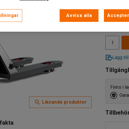
Boggi pol
llningar
Avvisa alla
Accepter
Boggi p
4 749 k
exkl. moms
Singel 
Lägg till
Tillgäng
Finns i l
Garan
Liknande produkter
Tillbehö
 fakta