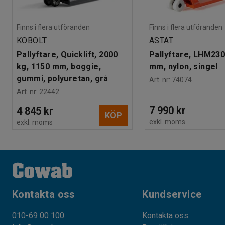
Finns i flera utföranden
Finns i flera utföranden
KOBOLT
ASTAT
Pallyftare, Quicklift, 2000
Pallyftare, LHM230
kg, 1150 mm, boggie,
mm, nylon, singel
gummi, polyuretan, grå
Art. nr
:
74074
Art. nr
:
22442
7 990 kr
4 845 kr
KÖP
exkl. moms
exkl. moms
Kontakta oss
Kundservice
010-69 00 100
Kontakta oss