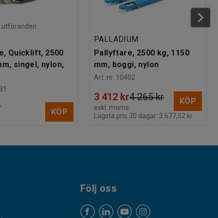
ra utföranden
PALLADIUM
e, Quicklift, 2500
Pallyftare, 2500 kg, 1150
m, singel, nylon,
mm, boggi, nylon
Art. nr
:
10402
31
3 412 kr
4 265 kr
KÖP
r
exkl. moms
KÖP
Lägsta pris 30 dagar:
3 677,52 kr
s
Följ oss