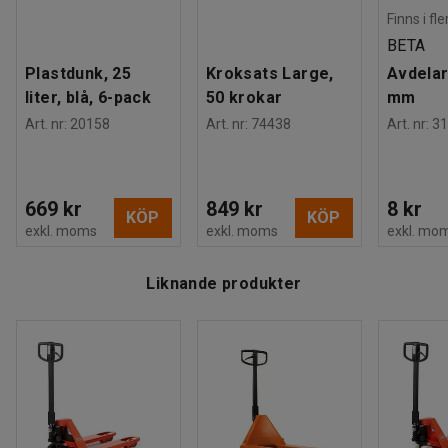
Finns i fl
BETA
Plastdunk, 25
Kroksats Large,
Avdelar
liter, blå, 6-pack
50 krokar
mm
Art. nr
:
20158
Art. nr
:
74438
Art. nr
:
31
669 kr
849 kr
8 kr
KÖP
KÖP
exkl. moms
exkl. moms
exkl. mo
Liknande produkter