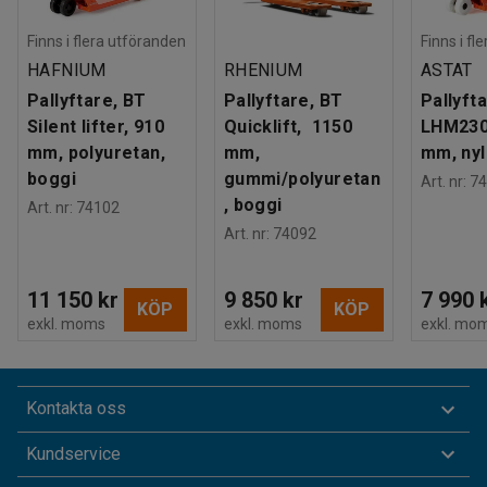
Finns i flera utföranden
Finns i fl
HAFNIUM
RHENIUM
ASTAT
Pallyftare, BT
Pallyftare, BT
Pallyfta
Silent lifter, 910
Quicklift, 1150
LHM230
mm, polyuretan,
mm,
mm, nyl
boggi
gummi/polyuretan
Art. nr
:
74
, boggi
Art. nr
:
74102
Art. nr
:
74092
11 150 kr
9 850 kr
7 990 
KÖP
KÖP
exkl. moms
exkl. moms
exkl. mo
Kontakta oss
Kundservice