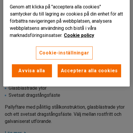
Genom att klicka på "acceptera alla cookies"
samtycker du till lagring av cookies på din enhet för att
förbättra navigeringen på webbplatsen, analysera
webbplatsens användning och bistå i våra
marknadsföringsinsatser.
Cookie policy
Cookie-inställningar
Avvisa alla
Acceptera alla cookies
Stålkonstruktion
Glasblästrade ytor
Svetsat dragstångsfäste
Pallyftare med pålitlig stålkonstruktion, glasblästrade ytor
och ett svetsat dragstångsfäste. Välj mellan rostfritt och
galvaniserat utförande.