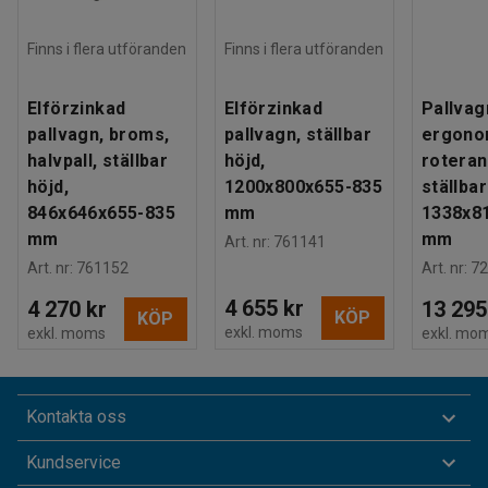
Finns i flera utföranden
Finns i flera utföranden
Elförzinkad
Elförzinkad
Pallvag
pallvagn, broms,
pallvagn, ställbar
ergono
halvpall, ställbar
höjd,
roteran
höjd,
1200x800x655-835
ställbar
846x646x655-835
mm
1338x8
mm
mm
Art. nr
:
761141
Art. nr
:
761152
Art. nr
:
72
4 655 kr
4 270 kr
13 295
KÖP
KÖP
exkl. moms
exkl. moms
exkl. mo
Kontakta oss
Kundservice