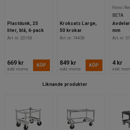
Hålbild för hjul
:
11
mm
Du kan välja om du vill ha bromsförsedda länkhjul så att du
Finns i fl
Vikt
:
31,09
kg
kan låsa pallkärran och hindra den från att rulla iväg.
BETA
Plastdunk, 25
Kroksats Large,
Avdelar
liter, blå, 6-pack
50 krokar
mm
Art. nr
:
20158
Art. nr
:
74438
Art. nr
:
31
669 kr
849 kr
4 kr
KÖP
KÖP
exkl. moms
exkl. moms
exkl. mo
Liknande produkter