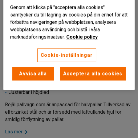
Genom att klicka på "acceptera alla cookies"
samtycker du till lagring av cookies på din enhet för att
förbättra navigeringen på webbplatsen, analysera
webbplatsens användning och bistå i våra
marknadsföringsinsatser.
Cookie policy
Cookie-inställningar
Avvisa alla
Acceptera alla cookies
För halvpallar
Helsvetsad konstruktion
Justerbar i höjdled
Rejäl pallvagn som är anpassad för halvpallar. Tillverkad av
elförzinkat stål och är försedd med lättrullande hjul för
smidig förflyttning av pallar.
Läs mer