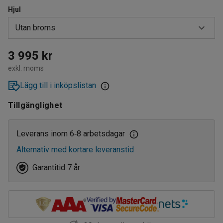
Hjul
Utan broms
Med broms
3 995 kr
exkl. moms
Utan broms
Lägg till i inköpslistan
Tillgänglighet
Leverans inom 6
8 arbetsdagar
‑
Alternativ med kortare leveranstid
Garantitid 7 år