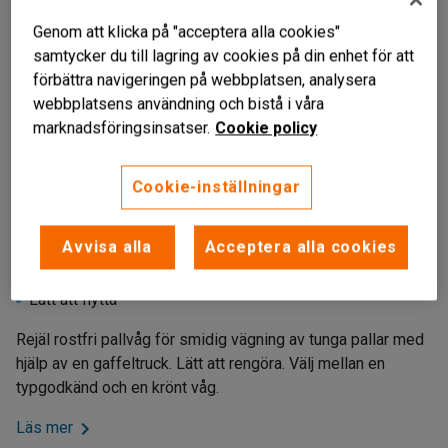
Genom att klicka på "acceptera alla cookies"
samtycker du till lagring av cookies på din enhet för att
förbättra navigeringen på webbplatsen, analysera
webbplatsens användning och bistå i våra
marknadsföringsinsatser.
Cookie policy
Cookie-inställningar
Avvisa alla
Acceptera alla cookies
IP67-klassade lastceller
Stor LCD-display
Lätt att flytta
Rejäl rostfri pallvåg för smidig vägning av tunga pallar med
hjälp av en gaffeltruck. Lätt att rengöra. Välj mellan en
typgodkänd och en krönt våg.
Läs mer