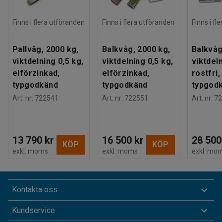
Finns i flera utföranden
Finns i flera utföranden
Finns i fl
Pallvåg, 2000 kg,
Balkvåg, 2000 kg,
Balkvåg
viktdelning 0,5 kg,
viktdelning 0,5 kg,
viktdeln
elförzinkad,
elförzinkad,
rostfri,
typgodkänd
typgodkänd
typgod
Art. nr
:
722541
Art. nr
:
722551
Art. nr
:
72
13 790 kr
16 500 kr
28 500
KÖP
KÖP
exkl. moms
exkl. moms
exkl. mo
Kontakta oss
Kundservice