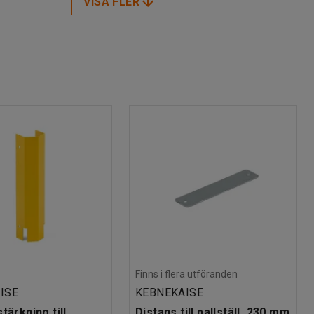
VISA FLER
Finns i flera utföranden
ISE
KEBNEKAISE
tärkning till
Distans till pallställ, 230 mm