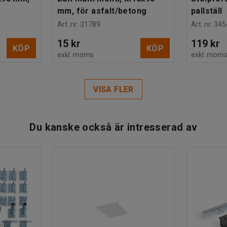
mm, för asfalt/betong
pallställ
Art. nr
:
31789
Art. nr
:
345
15 kr
119 kr
KÖP
KÖP
exkl. moms
exkl. mom
VISA FLER
Du kanske också är intresserad av