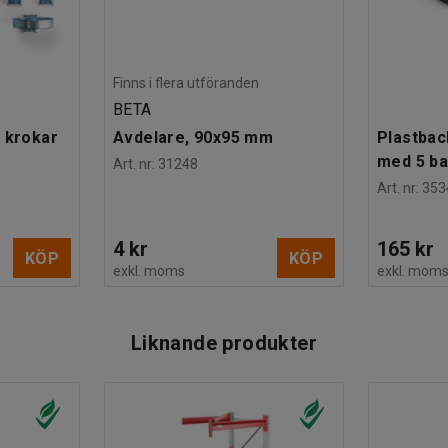
Finns i flera utföranden
BETA
 krokar
Avdelare, 90x95 mm
Plastbac
med 5 b
Art. nr
:
31248
Art. nr
:
353
4 kr
165 kr
KÖP
KÖP
exkl. moms
exkl. mom
Liknande produkter