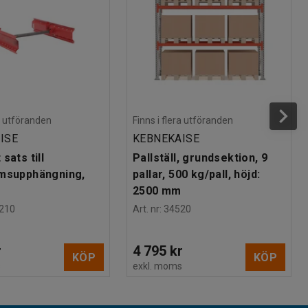
ra utföranden
Finns i flera utföranden
ISE
KEBNEKAISE
sats till
Pallställ, grundsektion, 9
msupphängning,
pallar, 500 kg/pall, höjd:
2500 mm
210
Art. nr
:
34520
r
4 795 kr
KÖP
KÖP
s
exkl. moms