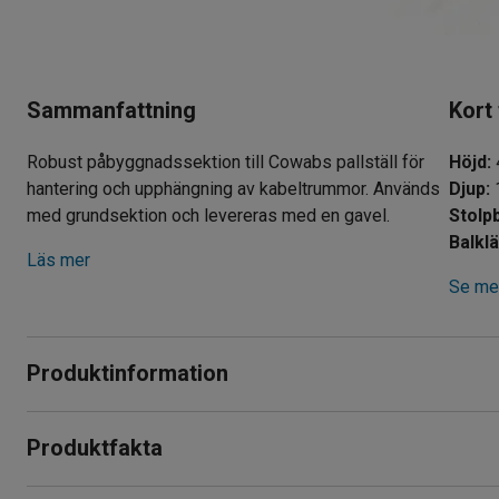
Sammanfattning
Kort
Robust påbyggnadssektion till Cowabs pallställ för
Höjd
:
hantering och upphängning av kabeltrummor. Används
Djup
:
med grundsektion och levereras med en gavel.
Stolp
Balkl
Läs mer
Se mer
Produktinformation
Cowabs platssparande pallställ som ger ett effektivt hyllsyst
Produktfakta
godshantering. Stället passar för både stora företag och mind
Höjd
:
4000
mm