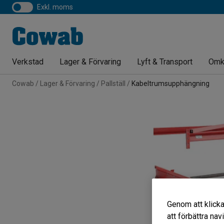
exkl. moms
Verkstad
Lager & Förvaring
Lyft & Transport
Omk
Cowab
Lager & Förvaring
Pallställ
Kabeltrumsupphängning
Genom att klicka
att förbättra na