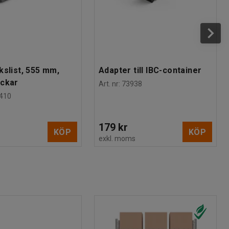
kslist, 555 mm,
Adapter till IBC-container
ackar
Art. nr
:
73938
410
179 kr
KÖP
KÖP
s
exkl. moms