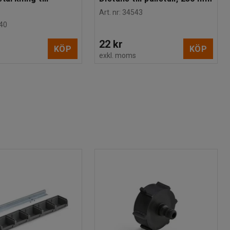
Art. nr
:
34543
40
22 kr
KÖP
KÖP
s
exkl. moms