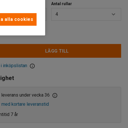
Antal rullar
4
a alla cookies
2
kr
4
LÄGG TILL
5
 i inköpslistan
lighet
 leverans under vecka 36
v med kortare leveranstid
titid 7 år