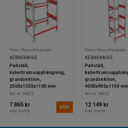
Finns i flera utföranden
Finns i flera utföranden
KEBNEKAISE
KEBNEKAISE
Pallställ,
Pallställ,
kabeltrumsupphängning,
kabeltrumsupphäng
grundsektion,
grundsektion,
2500x1350x1100 mm
4000x950x1100 m
Art. nr
:
34621
Art. nr
:
34622
7 865 kr
12 149 kr
KÖP
exkl. moms
exkl. moms