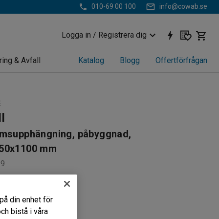
010-69 00 100
info@cowab.se
Logga in / Registrera dig
ring & Avfall
Katalog
Blogg
Offertförfrågan
E
l
umsupphängning, påbyggnad,
50x1100 mm
29
ll
onstruktion
på din enhet för
ltrumsupphängning
h bistå i våra