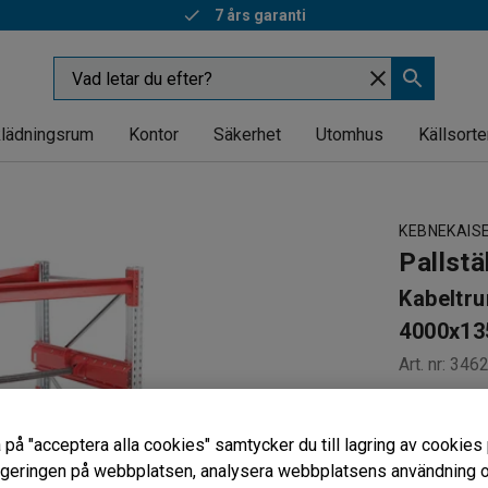
7 års garanti
lädningsrum
Kontor
Säkerhet
Utomhus
Källsorte
KEBNEKAIS
Pallstäl
Kabeltr
4000x13
Art. nr
:
346
Till pallstä
Gedigen k
 på "acceptera alla cookies" samtycker du till lagring av cookies 
För kabe
vigeringen på webbplatsen, analysera webbplatsens användning oc