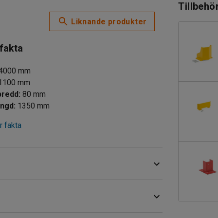
Tillbehö
Liknande produkter
 fakta
4000
mm
1100
mm
bredd
:
80
mm
ängd
:
1350
mm
 fakta
em för logistik, lagerhållning och
re lager som behöver plats för pallförvaring.