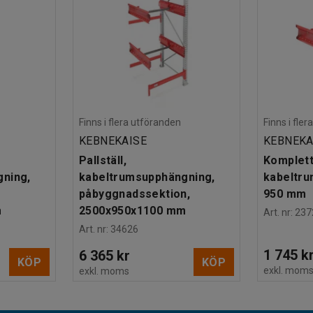
Finns i flera utföranden
Finns i fle
KEBNEKAISE
KEBNEKA
Pallställ,
Komplett 
ning,
kabeltrumsupphängning,
kabeltru
påbyggnadssektion,
950 mm
m
2500x950x1100 mm
Art. nr
:
237
Art. nr
:
34626
1 745 k
6 365 kr
KÖP
KÖP
exkl. mom
exkl. moms