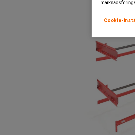
marknadsförings
Cookie-instä