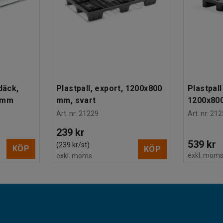
däck,
Plastpall, export, 1200x800
Plastpall
0 mm
mm, svart
1200x80
Art. nr
:
21229
Art. nr
:
212
239 kr
539 kr
(239 kr/st)
KÖP
KÖP
exkl. mom
exkl. moms