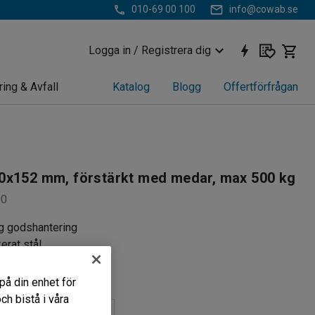
010-69 00 100
info@cowab.se
Logga in / Registrera dig
ring & Avfall
Katalog
Blogg
Offertförfrågan
0x152 mm, förstärkt med medar, max 500 kg
00
g godshantering
erat stål
ngsbar
på din enhet för
h bistå i våra
rstärkt