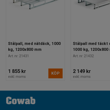
Stålpall, med nätdäck, 1000
Stålpall med täckt 
kg, 1200x800 mm
1000 kg, 1200x80
Art. nr
:
21431
Art. nr
:
21432
1 855 kr
2 149 kr
KÖP
exkl. moms
exkl. moms