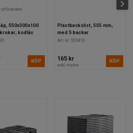
ra utföranden
åp, 550x300x100
Plastbackslist, 555 mm,
krokar, kodlås
med 5 backar
93
Art. nr
:
353410
r
165 kr
KÖP
KÖP
s
exkl. moms