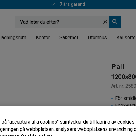
7 års garanti
lädningsrum
Kontor
Säkerhet
Utomhus
Källsorte
Pall
1200x80
Art. nr
:
258
För smidi
Epoxylack
Anpassni
 på "acceptera alla cookies" samtycker du till lagring av cookies 
Modell
vigeringen på webbplatsen, analysera webbplatsens användning oc
Medar, fö