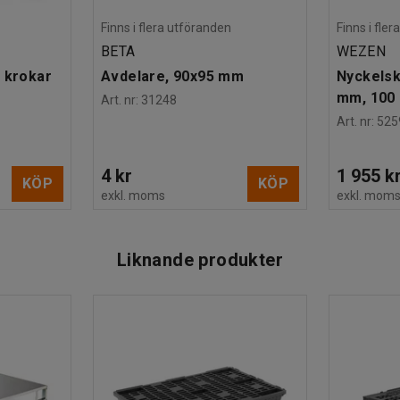
Finns i flera utföranden
Finns i fle
BETA
WEZEN
 krokar
Avdelare, 90x95 mm
Nyckelsk
mm, 100 
Art. nr
:
31248
Art. nr
:
525
4 kr
1 955 k
KÖP
KÖP
exkl. moms
exkl. mom
Liknande produkter