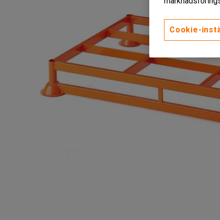
marknadsförings
Cookie-instä