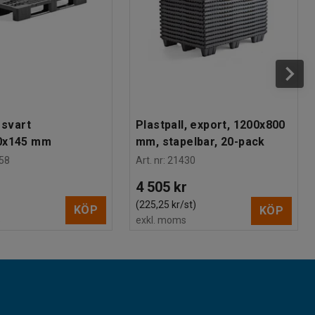
 svart
Plastpall, export, 1200x800
0x145 mm
mm, stapelbar, 20-pack
58
Art. nr
:
21430
4 505 kr
(225,25 kr/st)
KÖP
KÖP
s
exkl. moms