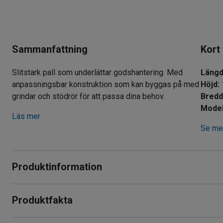
Sammanfattning
Kort
Slitstark pall som underlättar godshantering. Med
Läng
anpassningsbar konstruktion som kan byggas på med
Höjd
:
grindar och stödrör för att passa dina behov.
Bred
Model
Läs mer
Se mer
Produktinformation
Lastpall som förenklar godshantering både externt och internt
Produktfakta
epoxylackerats för längre hållbarhet.
Längd
:
1200
mm