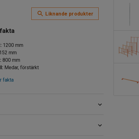
Liknande produkter
 fakta
d
:
1200
mm
152
mm
d
:
800
mm
l
:
Medar, förstärkt
 fakta
. Den kraftiga stålkonstruktionen har