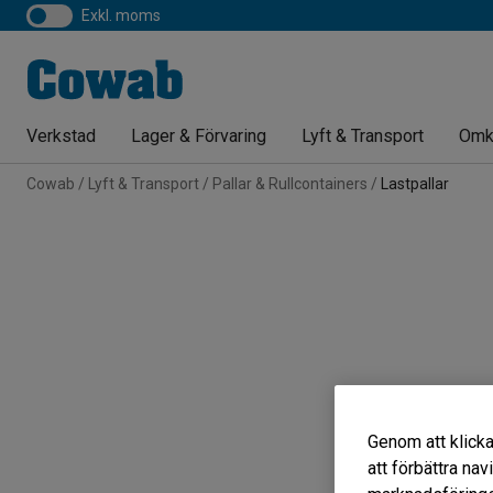
exkl. moms
Verkstad
Lager & Förvaring
Lyft & Transport
Omk
Cowab
Lyft & Transport
Pallar & Rullcontainers
Lastpallar
Genom att klicka
att förbättra na