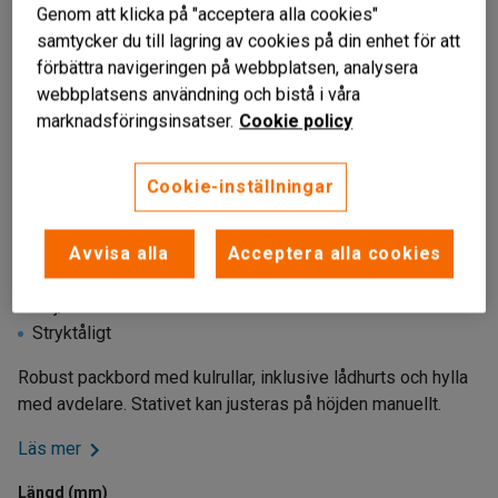
Genom att klicka på "acceptera alla cookies"
samtycker du till lagring av cookies på din enhet för att
förbättra navigeringen på webbplatsen, analysera
webbplatsens användning och bistå i våra
marknadsföringsinsatser.
Cookie policy
Cookie-inställningar
Avvisa alla
Acceptera alla cookies
Arbetsbord
Höj/sänkbart
Stryktåligt
Robust packbord med kulrullar, inklusive lådhurts och hylla
med avdelare. Stativet kan justeras på höjden manuellt.
Läs mer
Längd (mm)