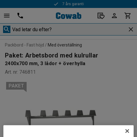
7 års garanti
Packbord - Fast höjd
Med överställning
Paket: Arbetsbord med kulrullar
2400x700 mm, 3 lådor + överhylla
Art. nr
:
746811
PAKET