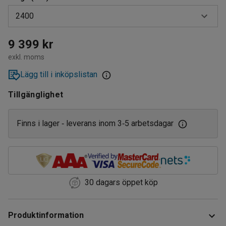
2400
2000
9 399 kr
exkl. moms
2400
Lägg till i inköpslistan
Tillgänglighet
Finns i lager
leverans inom 3
5 arbetsdagar
‑
‑
30 dagars öppet köp
Produktinformation