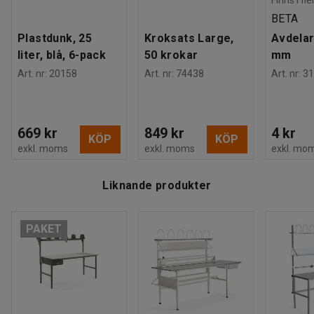
Estimerad hanteringstid/person
:
20
Min
Vikt
:
59,53
kg
BETA
Visa mer
Överhylla, 2400x300 mm, inklusive 6
Plastdunk, 25
Kroksats Large,
Avdelar
avdelare, grå
liter, blå, 6-pack
50 krokar
mm
Art. nr
:
20158
Art. nr
:
74438
Art. nr
:
31
Längd:
2400 mm
Bredd:
300 mm
Tjocklek:
26 mm
Färg hyllplan:
Grå
...
669 kr
849 kr
4 kr
KÖP
KÖP
Visa mer
exkl. moms
exkl. moms
exkl. mo
Liknande produkter
PAKET