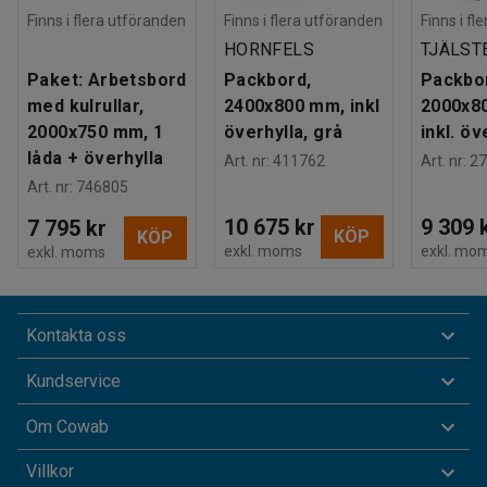
Finns i flera utföranden
Finns i flera utföranden
Finns i fl
HORNFELS
TJÄLST
Paket: Arbetsbord
Packbord,
Packbo
med kulrullar,
2400x800 mm, inkl
2000x8
2000x750 mm, 1
överhylla, grå
inkl. ö
låda + överhylla
Art. nr
:
411762
Art. nr
:
27
Art. nr
:
746805
10 675 kr
9 309 
7 795 kr
KÖP
KÖP
exkl. moms
exkl. mo
exkl. moms
Kontakta oss
Kundservice
Om Cowab
Villkor