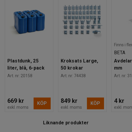
Finns i fl
BETA
Plastdunk, 25
Kroksats Large,
Avdelar
liter, blå, 6-pack
50 krokar
mm
Art. nr
:
20158
Art. nr
:
74438
Art. nr
:
31
669 kr
849 kr
4 kr
KÖP
KÖP
exkl. moms
exkl. moms
exkl. mo
Liknande produkter