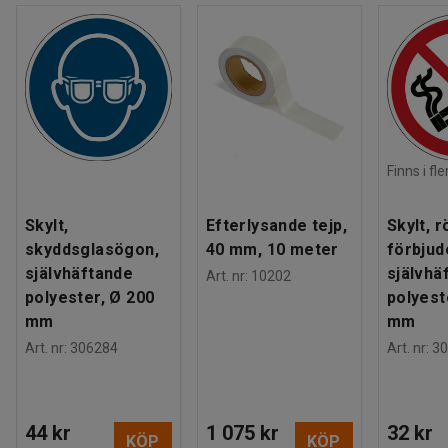
Finns i fl
Skylt,
Efterlysande tejp,
Skylt, 
skyddsglasögon,
40 mm, 10 meter
förbjud
självhäftande
självhä
Art. nr
:
10202
polyester, Ø 200
polyest
mm
mm
Art. nr
:
306284
Art. nr
:
30
44 kr
1 075 kr
32 kr
KÖP
KÖP