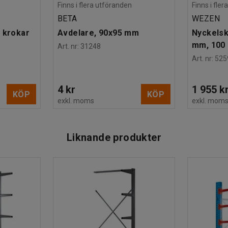
Finns i flera utföranden
Finns i fle
BETA
WEZEN
 krokar
Avdelare, 90x95 mm
Nyckelsk
mm, 100 
Art. nr
:
31248
Art. nr
:
525
4 kr
1 955 k
KÖP
KÖP
exkl. moms
exkl. mom
Liknande produkter