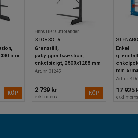
Finns i flera utföranden
STORSOLA
STENAB
ktion,
Grenställ,
Enkel
x1330 mm
påbyggnadssektion,
grenstäl
enkelsidigt, 2500x1288 mm
enkelpel
mm armar
Art. nr
:
31245
Art. nr
:
416
2 739 kr
17 925 
KÖP
KÖP
exkl. moms
exkl. mom