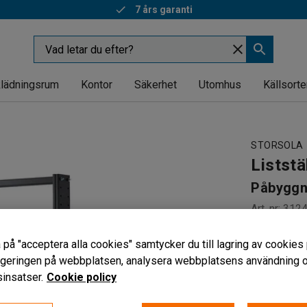
7 års garanti
lädningsrum
Kontor
Säkerhet
Utomhus
Källsorte
STORSOLA
Liststä
Påbyggn
Art. nr
:
312
Till listst
 på "acceptera alla cookies" samtycker du till lagring av cookies 
Stående f
vigeringen på webbplatsen, analysera webbplatsens användning oc
För lätta
insatser.
Cookie policy
Modell