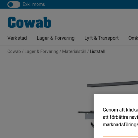
exkl. moms
Verkstad
Lager & Förvaring
Lyft & Transport
Omk
Cowab
Lager & Förvaring
Materialställ
Listställ
Genom att klicka
att förbättra na
marknadsförings