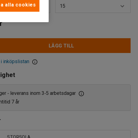
a alla cookies
g
15
idig
15
r
dig
30
LÄGG TILL
 i inköpslistan
lighet
ager
leverans inom 3
5 arbetsdagar
‑
‑
titid 7 år
r
STORSOLA