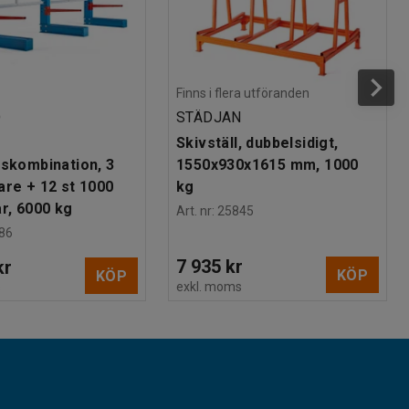
Finns i flera utföranden
O
STÄDJAN
Skivställ, dubbelsidigt,
lskombination, 3
1550x930x1615 mm, 1000
are + 12 st 1000
kg
, 6000 kg
Art. nr
:
25845
86
7 935 kr
kr
KÖP
KÖP
exkl. moms
s