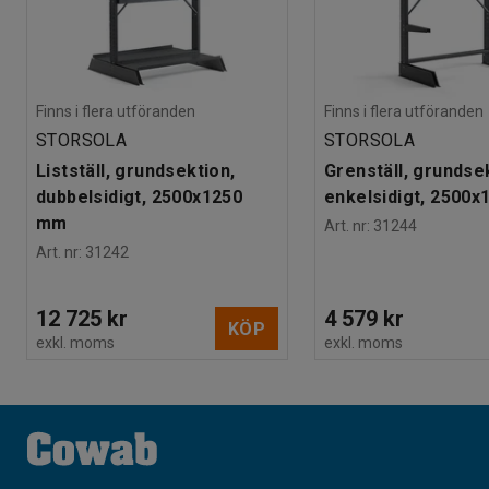
Finns i flera utföranden
Finns i flera utföranden
STORSOLA
STORSOLA
Listställ, grundsektion,
Grenställ, grundse
dubbelsidigt, 2500x1250
enkelsidigt, 2500
mm
Art. nr
:
31244
Art. nr
:
31242
12 725 kr
4 579 kr
KÖP
exkl. moms
exkl. moms