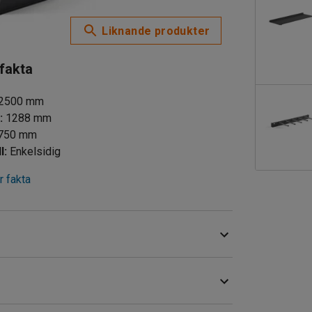
Liknande produkter
 fakta
2500
mm
d
:
1288
mm
750
mm
l
:
Enkelsidig
 fakta
et vid behov av mer förvairngsutrymme.
, till exempel rör, lister, profiler och liknande.