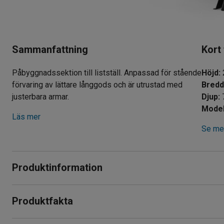
Sammanfattning
Kort
Påbyggnadssektion till listställ. Anpassad för stående
Höjd
:
förvaring av lättare långgods och är utrustad med
Bred
justerbara armar.
Djup
:
Model
Läs mer
Se mer
Produktinformation
Påbyggnadssektion till listställ som låter dig bygga ut ställ
Produktfakta
Sektionen är anpassad för stående förvaring av lättare långgods
Höjd
:
2500
mm