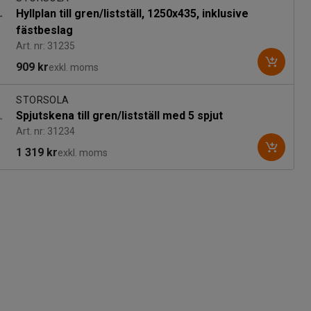
Hyllplan till gren/listställ, 1250x435, inklusive
fästbeslag
Art. nr: 31235
909 kr
exkl. moms
STORSOLA
Spjutskena till gren/listställ med 5 spjut
Art. nr: 31234
1 319 kr
exkl. moms