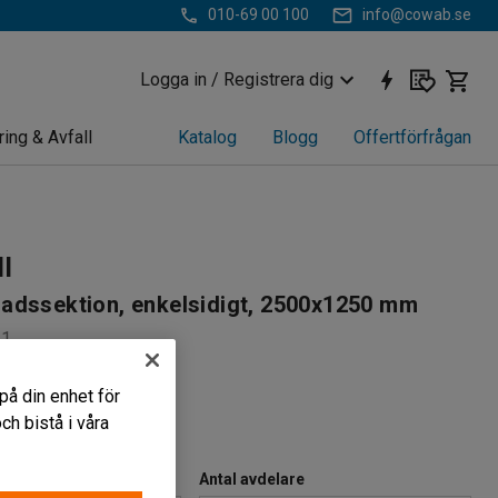
010-69 00 100
info@cowab.se
Logga in / Registrera dig
ring & Avfall
Katalog
Blogg
Offertförfrågan
ll
adssektion, enkelsidigt, 2500x1250 mm
41
äll och grenställ
på din enhet för
örvaring
h bistå i våra
re långgods
Antal avdelare