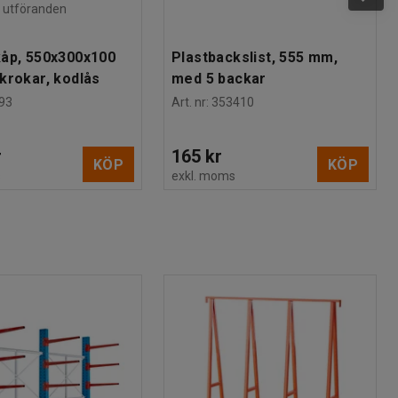
ra utföranden
åp, 550x300x100
Plastbackslist, 555 mm,
krokar, kodlås
med 5 backar
93
Art. nr
:
353410
r
165 kr
KÖP
KÖP
s
exkl. moms