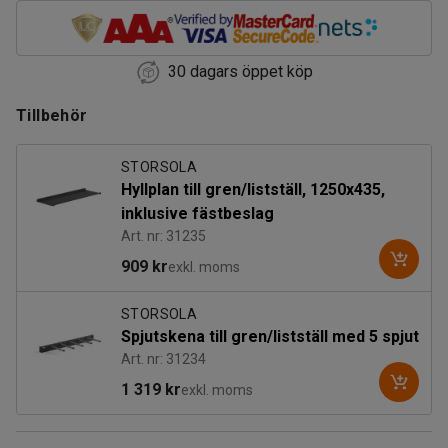
30 dagars öppet köp
Tillbehör
STORSOLA
Hyllplan till gren/listställ, 1250x435,
inklusive fästbeslag
Art. nr: 31235
909 kr
exkl. moms
STORSOLA
Spjutskena till gren/listställ med 5 spjut
Art. nr: 31234
1 319 kr
exkl. moms