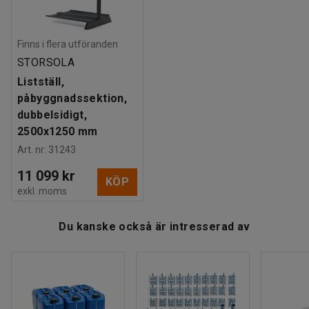
för att få vertikal och horisontell förvaring i samma
materialställ.
Finns i flera utföranden
STORSOLA
Du kan även komplettera liststället med hyllplan som kan
monteras i botten eller i armarna.
Listställ,
påbyggnadssektion,
dubbelsidigt,
2500x1250 mm
Art. nr
:
31243
11 099 kr
KÖP
exkl. moms
Du kanske också är intresserad av