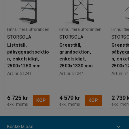
Finns i flera utföranden
Finns i flera utföranden
Finns i fl
STORSOLA
STORSOLA
STORS
Listställ,
Grenställ,
Grenstä
påbyggnadssektio
grundsektion,
påbygg
n, enkelsidigt,
enkelsidigt,
n, enkel
2500x1250 mm
2500x1330 mm
2500x1
Art. nr
:
31241
Art. nr
:
31244
Art. nr
:
31
6 725 kr
4 579 kr
2 739 
KÖP
KÖP
exkl. moms
exkl. moms
exkl. mo
Kontakta oss