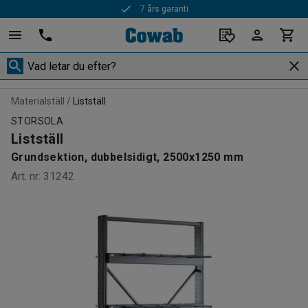
7 års garanti
Snabba leveranser
Materialställ
Listställ
STORSOLA
Listställ
Grundsektion, dubbelsidigt, 2500x1250 mm
Art. nr
:
31242