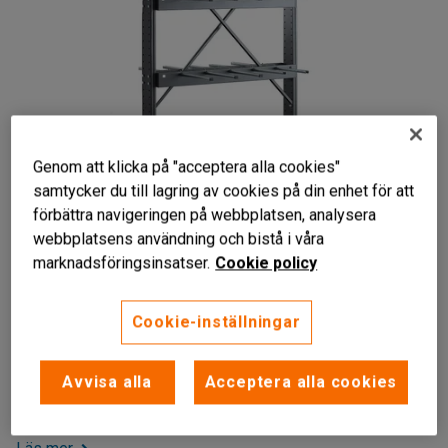
Genom att klicka på "acceptera alla cookies"
samtycker du till lagring av cookies på din enhet för att
förbättra navigeringen på webbplatsen, analysera
Liknande produkter
webbplatsens användning och bistå i våra
marknadsföringsinsatser.
Cookie policy
För lättare långgods
Stående förvaring
Justerbara armar
Cookie-inställningar
Stabilt listställ för stående förvaring av långgods. Med en
Avvisa alla
Acceptera alla cookies
stryktålig konstruktion och kan byggas på för både vertikal
och horisontell förvaring.