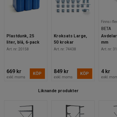
Finns i fl
BETA
Plastdunk, 25
Kroksats Large,
Avdelar
liter, blå, 6-pack
50 krokar
mm
Art. nr
:
20158
Art. nr
:
74438
Art. nr
:
31
669 kr
849 kr
4 kr
KÖP
KÖP
exkl. moms
exkl. moms
exkl. mo
Liknande produkter