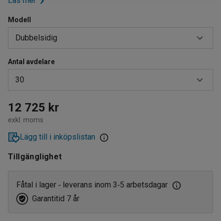
Läs mer
Modell
Dubbelsidig
Antal avdelare
Dubbelsidig
30
Enkelsidig
15
12 725 kr
exkl. moms
30
Lägg till i inköpslistan
Tillgänglighet
Fåtal i lager
leverans inom 3
5 arbetsdagar
‑
‑
Garantitid 7 år