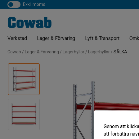
exkl. moms
Verkstad
Lager & Förvaring
Lyft & Transport
Omk
Cowab
Lager & Förvaring
Lagerhyllor
Lagerhyllor
SÄLKA
Genom att klicka
att förbättra na