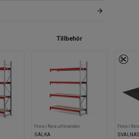
 extra hyllplan och bärbalkar om du behöver
r säljs separat.
Tillbehör
Finns i flera utföranden
Finns i fle
SÄLKA
SVALNÄ