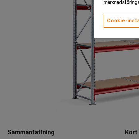
marknadsförings
Cookie-instä
Sammanfattning
Kort