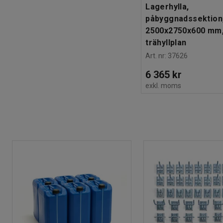
Lagerhylla,
påbyggnadssektion
2500x2750x600 mm,
trähyllplan
Art. nr
:
37626
6 365 kr
exkl. moms