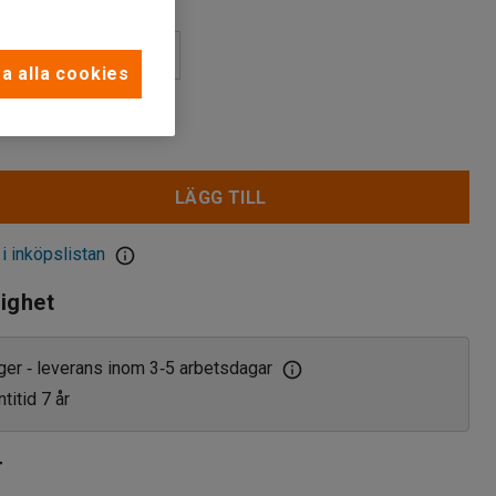
a alla cookies
r
LÄGG TILL
 i inköpslistan
lighet
ager
leverans inom 3
5 arbetsdagar
‑
‑
titid 7 år
r