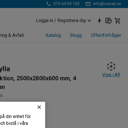
010-69 00 100
info@cowab.se
Logga in / Registrera dig
ring & Avfall
Katalog
Blogg
Offertförfrågan
ylla
Visa i AR
ktion, 2500x2800x600 mm, 4
an
26
 gods
 konstruktion
på din enhet för
med bärbalkar
h bistå i våra