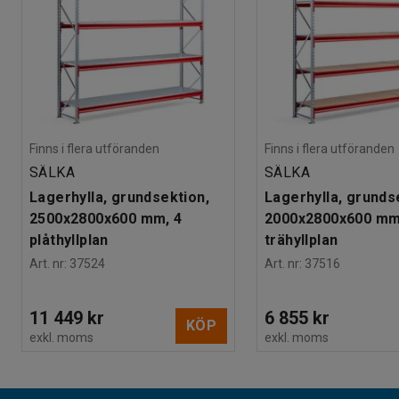
Finns i flera utföranden
Finns i flera utföranden
SÄLKA
SÄLKA
Lagerhylla, grundsektion,
Lagerhylla, grunds
2500x2800x600 mm, 4
2000x2800x600 mm
plåthyllplan
trähyllplan
Art. nr
:
37524
Art. nr
:
37516
11 449 kr
6 855 kr
KÖP
exkl. moms
exkl. moms