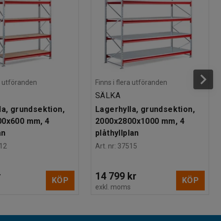
ra utföranden
Finns i flera utföranden
SÄLKA
la, grundsektion,
Lagerhylla, grundsektion,
00x600 mm, 4
2000x2800x1000 mm, 4
an
plåthyllplan
12
Art. nr
:
37515
r
14 799 kr
KÖP
KÖP
s
exkl. moms