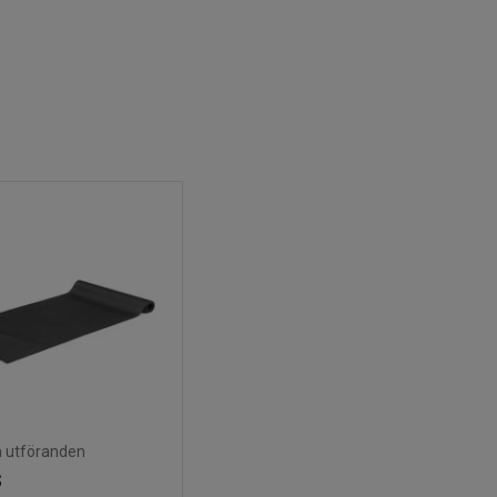
ra utföranden
S