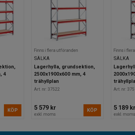
Finns i flera utföranden
Finns i fle
SÄLKA
SÄLKA
ektion,
Lagerhylla, grundsektion,
Lagerhyl
, 4
2500x1900x600 mm, 4
2000x19
trähyllplan
trähyllpl
Art. nr
:
37522
Art. nr
:
375
5 579 kr
5 189 k
KÖP
KÖP
exkl. moms
exkl. mom