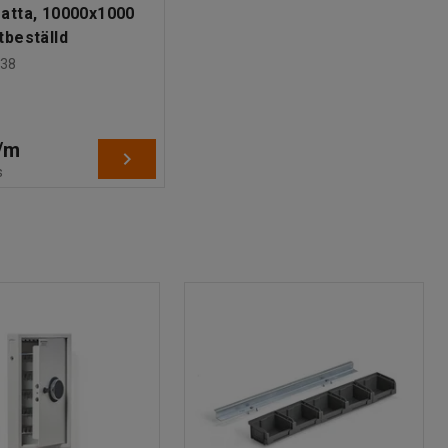
atta, 10000x1000
beställd
38
/
m
s