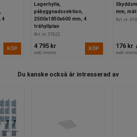
Lagerhylla,
Skyddsm
,
påbyggnadssektion,
mm, mått
 4
2500x1850x600 mm, 4
Art. nr
:
410
trähyllplan
Art. nr
:
37622
4 795 kr
176 kr
KÖP
KÖP
exkl. moms
exkl. mom
Du kanske också är intresserad av