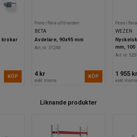
Finns i flera utföranden
Finns i fle
BETA
WEZEN
 krokar
Avdelare, 90x95 mm
Nyckelsk
mm, 100 
Art. nr
:
31248
Art. nr
:
525
4 kr
1 955 k
KÖP
KÖP
exkl. moms
exkl. mom
Liknande produkter