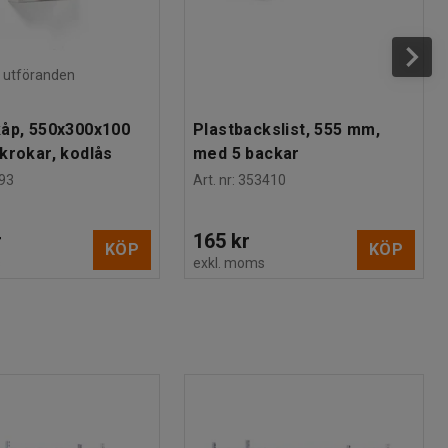
ra utföranden
åp, 550x300x100
Plastbackslist, 555 mm,
krokar, kodlås
med 5 backar
93
Art. nr
:
353410
r
165 kr
KÖP
KÖP
s
exkl. moms