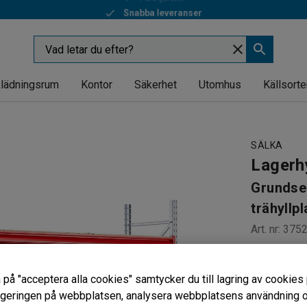
Snabba leveranser
lädningsrum
Kontor
Säkerhet
Utomhus
Källsorte
SÄLKA
Lagerh
Grundse
trähyllpl
Art. nr
:
375
För tungt
Stryktålig
 på "acceptera alla cookies" samtycker du till lagring av cookies 
Hyllplan 
vigeringen på webbplatsen, analysera webbplatsens användning oc