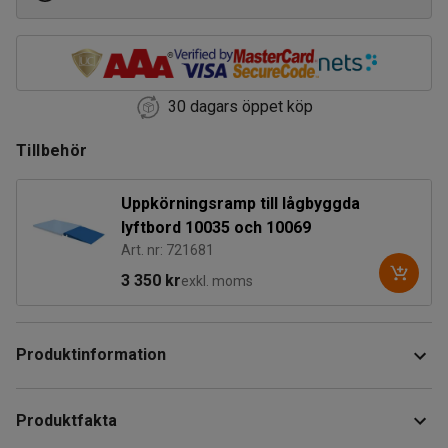
30 dagars öppet köp
Tillbehör
Uppkörningsramp till lågbyggda
lyftbord 10035 och 10069
Art. nr: 721681
3 350 kr
exkl. moms
Produktinformation
Lågbyggt lyftbord för tunga lyft inom verkstad och industri.
Produktfakta
Bordet är hydrauliskt, ger en ergonomisk arbetshöjd,
reducerar risken för belastningsskador och klarar en