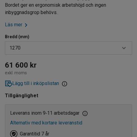
Bordet ger en ergonomisk arbetshöjd och ingen
inbyggnadsgrop behövs.
Läs mer
Bredd (mm)
1270
800
61 600 kr
exkl. moms
1000
Lägg till i inköpslistan
1270
Tillgänglighet
Leverans inom 9
11 arbetsdagar
‑
Alternativ med kortare leveranstid
Garantitid 7 år