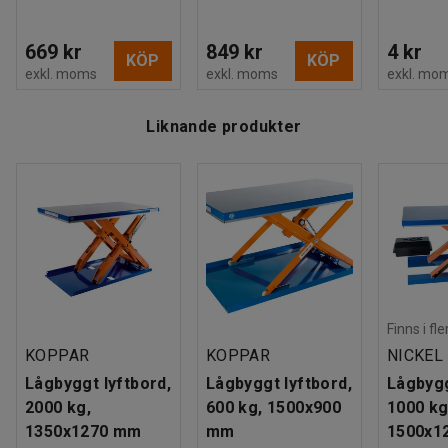
669 kr
849 kr
4 kr
KÖP
KÖP
exkl. moms
exkl. moms
exkl. mo
Liknande produkter
Finns i fl
KOPPAR
KOPPAR
NICKEL
Lågbyggt lyftbord,
Lågbyggt lyftbord,
Lågbygg
2000 kg,
600 kg, 1500x900
1000 kg
1350x1270 mm
mm
1500x1