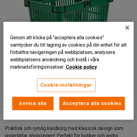
Genom att klicka på "acceptera alla cookies"
samtycker du till lagring av cookies på din enhet för att
förbättra navigeringen på webbplatsen, analysera
webbplatsens användning och bistå i våra
Liknande produkter
marknadsföringsinsatser.
Cookie policy
Cookie-inställningar
För smidig shopping
Avvisa alla
Acceptera alla cookies
Tålig plast
Stackningsbar
Praktisk och rymlig kundkorg med klassisk design som
underlättar shoppingen! Perfekt för butiker och andra