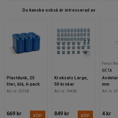
Du kanske också är intresserad av
Finns i fl
BETA
Plastdunk, 25
Kroksats Large,
Avdelar
liter, blå, 6-pack
50 krokar
mm
Art. nr
:
20158
Art. nr
:
74438
Art. nr
:
31
669 kr
849 kr
4 kr
KÖP
KÖP