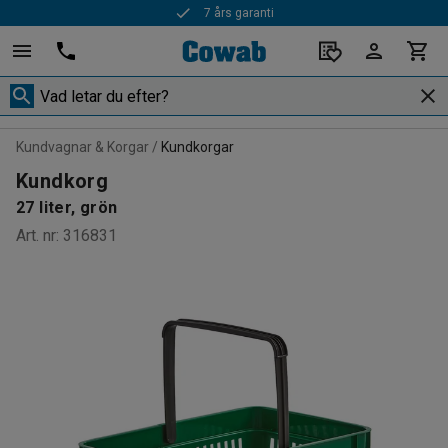
7 års garanti
Snabba leveranser
Kundvagnar & Korgar
Kundkorgar
Kundkorg
27 liter, grön
Art. nr
:
316831