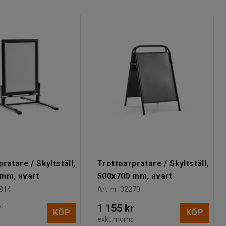
ratare / Skyltställ,
Trottoarpratare / Skyltställ,
mm, svart
500x700 mm, svart
814
Art. nr
:
32270
r
1 155 kr
KÖP
KÖP
s
exkl. moms