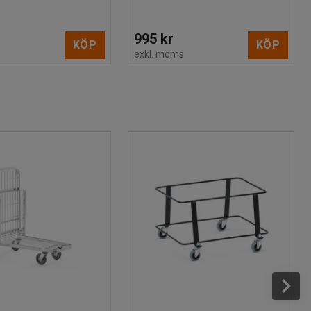
995 kr
KÖP
KÖP
s
exkl. moms