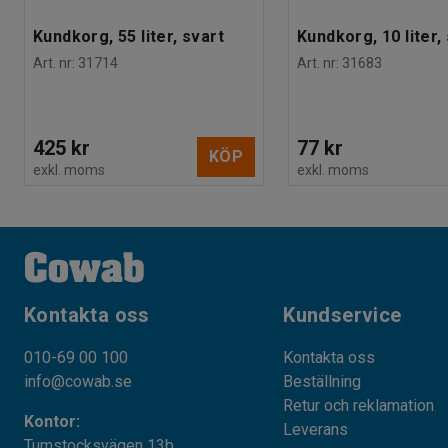
Kundkorg, 55 liter, svart
Kundkorg, 10 liter,
Art. nr
:
31714
Art. nr
:
31683
425 kr
77 kr
KÖP
exkl. moms
exkl. moms
Kontakta oss
Kundservice
010-69 00 100
Kontakta oss
info@cowab.se
Beställning
Retur och reklamation
Kontor:
Leverans
Tumstocksvägen 13b