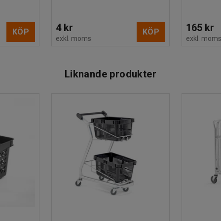
4 kr
165 kr
KÖP
KÖP
exkl. moms
exkl. mom
Liknande produkter