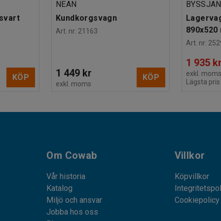
NEAN
BYSSJA
 svart
Kundkorgsvagn
Lagervagn
890x520
Art. nr
:
21163
Art. nr
:
252
1 935 k
1 449 kr
exkl. mom
KÖP
KÖP
Lägsta pris
exkl. moms
Om Cowab
Villkor
Vår historia
Köpvillkor
Katalog
Integritetspo
Miljö och ansvar
Cookiepolicy
Jobba hos oss