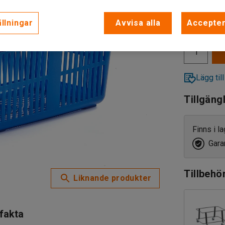
77 kr
llningar
Avvisa alla
Accepter
exkl. moms
Lägg till
Tillgäng
Finns i l
Garan
Tillbehö
Liknande produkter
 fakta