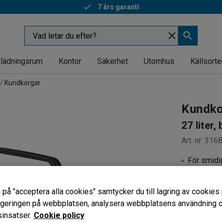
7 års garanti
lädningsrum
Kontor
Säkerhet
Utomhus
Källsorte
Kundkorgar
Kundk
27 liter, 
Art. nr
:
316
För smidi
Tålig plas
Stackning
 på "acceptera alla cookies" samtycker du till lagring av cookies 
vigeringen på webbplatsen, analysera webbplatsens användning oc
Färg
:
Blå
insatser.
Cookie policy