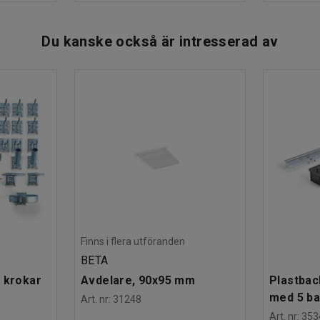
Du kanske också är intresserad av
Finns i flera utföranden
BETA
 krokar
Avdelare, 90x95 mm
Plastbac
med 5 b
Art. nr
:
31248
Art. nr
:
353