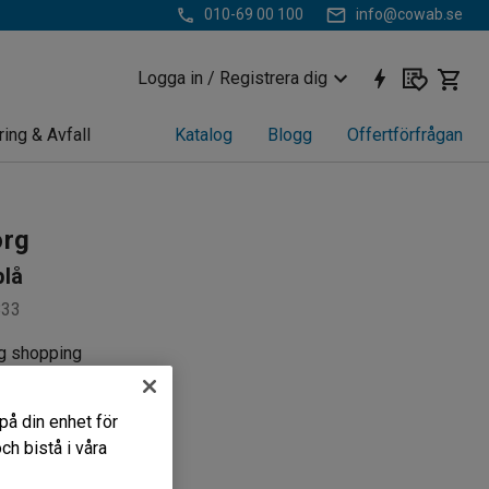
010-69 00 100
info@cowab.se
Logga in / Registrera dig
ring & Avfall
Katalog
Blogg
Offertförfrågan
org
blå
833
g shopping
t
sbar
på din enhet för
h bistå i våra