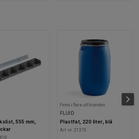
Finns i flera utföranden
FLUID
kslist, 555 mm,
Plastfat, 220 liter, blå
ackar
Art. nr
:
21375
410