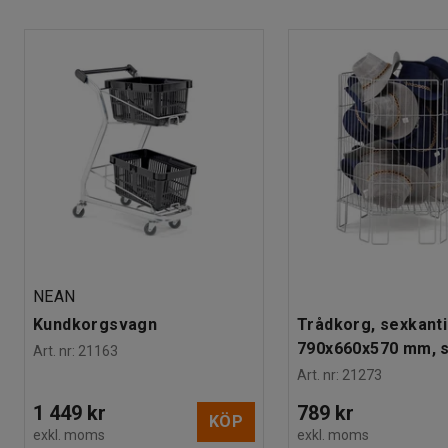
enkelt. Även kundkorgsvagnar är praktiska då kunder kan plac
Antal / förpackning
:
1
dem.
Rek. antal personer för hantering
:
1
Estimerad hanteringstid/person
:
5
Min
Alla tillbehör säljs separat.
Vikt
:
0,77
kg
NEAN
Kundkorgsvagn
Trådkorg, sexkanti
790x660x570 mm, s
Art. nr
:
21163
Art. nr
:
21273
1 449 kr
789 kr
KÖP
exkl. moms
exkl. moms