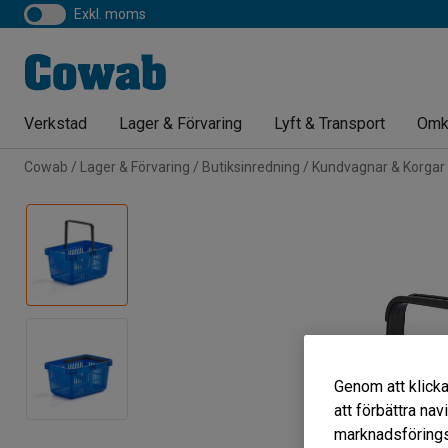
exkl. moms
Verkstad
Lager & Förvaring
Lyft & Transport
Omk
Cowab
Lager & Förvaring
Butiksinredning
Kundvagnar & Korgar
Genom att klicka
att förbättra na
marknadsförings