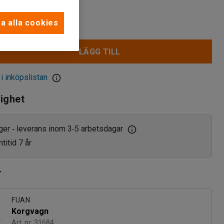
a alla cookies
LÄGG TILL
 i inköpslistan
lighet
ager
leverans inom 3
5 arbetsdagar
‑
‑
titid 7 år
r
FUAN
Korgvagn
Art. nr: 31684