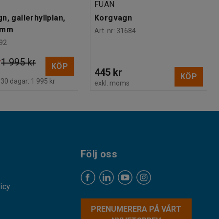
N
FUAN
, gallerhyllplan,
Korgvagn
 mm
Art. nr
:
31684
92
r
1 995 kr
KÖP
445 kr
s
KÖP
 30 dagar:
1 995 kr
exkl. moms
Följ oss
licy
PRENUMERERA PÅ VÅRT