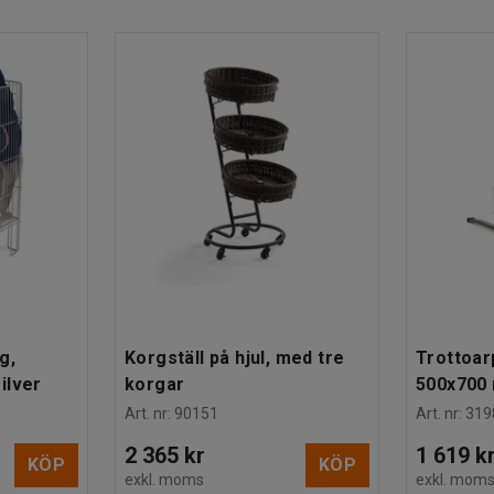
era sina tunga kundkorgar i och slippa bära
g,
Korgställ på hjul, med tre
Trottoarp
ilver
korgar
500x700 
Art. nr
:
90151
Art. nr
:
319
2 365 kr
1 619 k
KÖP
KÖP
exkl. moms
exkl. mom