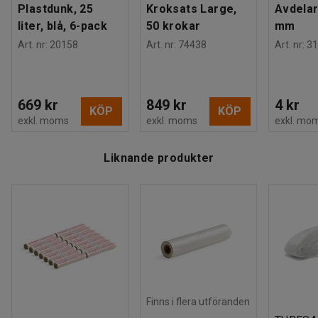
Plastdunk, 25
Kroksats Large,
Avdelar
liter, blå, 6-pack
50 krokar
mm
Art. nr
:
20158
Art. nr
:
74438
Art. nr
:
31
669 kr
849 kr
4 kr
KÖP
KÖP
exkl. moms
exkl. moms
exkl. mo
Liknande produkter
Finns i flera utföranden