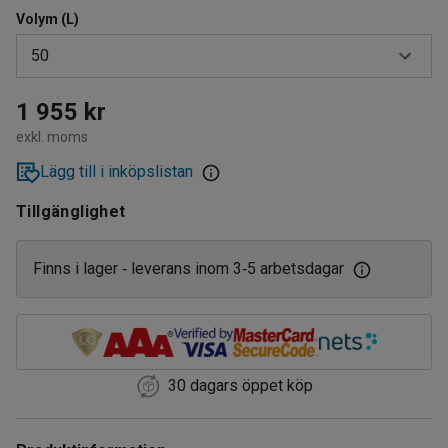
Volym (L)
50
20
1 955 kr
exkl. moms
35
Lägg till i inköpslistan
50
Tillgänglighet
80
125
Finns i lager
leverans inom 3
5 arbetsdagar
‑
‑
30 dagars öppet köp