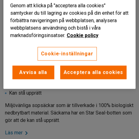
Genom att klicka på "acceptera alla cookies"
samtycker du till lagring av cookies på din enhet för att
förbättra navigeringen på webbplatsen, analysera
webbplatsens användning och bistå i våra
marknadsföringsinsatser.
Cookie policy
Cookie-inställningar
Avvisa alla
Acceptera alla cookies
Biologiskt nedbrytbara
Slitstarka
Kan stå upprätt
Miljövänliga sopsäckar som är tillverkade i 100% biologiskt
nedbrytbart material. Säckarna har en Star Seal-botten som
gör att de kan stå upprätt.
Läs mer