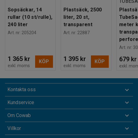
TUBESA
Sopsäckar, 14
Plastsäck, 2500
Plastsä
rullar (10 st/rulle),
liter, 20 st,
TubeSa
240 liter
transparent
meter k
transp
Art. nr
:
205204
Art. nr
:
22887
perfore
Art. nr
:
30
1 365 kr
1 395 kr
679 kr
KÖP
KÖP
exkl. moms
exkl. moms
exkl. mo
Kontakta oss
Kundservice
Om Cowab
Villkor