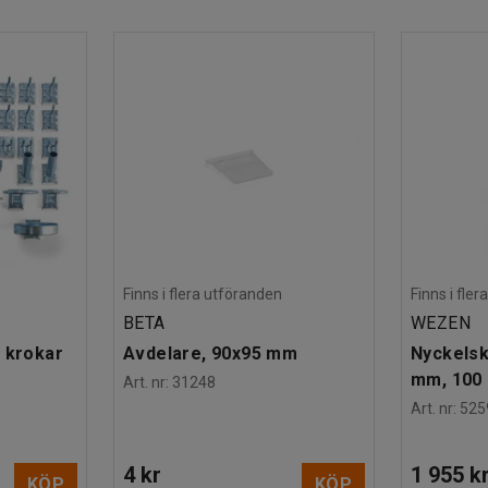
verse saker du behöver i arbetet.
epor och tuff hantering samt står emot vätskor,
ellt höjdjusterbara ben som gör att du kan få en
. Två hjul är fasta och två är länkhjul med broms
På ena kortsidan av arbetsbänken sitter ett rejält
Finns i flera utföranden
Finns i fle
BETA
WEZEN
 krokar
Avdelare, 90x95 mm
Nyckelsk
mm, 100 
Art. nr
:
31248
Art. nr
:
525
4 kr
1 955 k
KÖP
KÖP