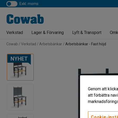
exkl. moms
Verkstad
Lager & Förvaring
Lyft & Transport
Omk
Cowab
Verkstad
Arbetsbänkar
Arbetsbänkar - Fast höjd
NYHET
Genom att klicka
att förbättra na
marknadsförings
Cookie-instä