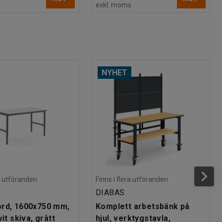
s
exkl. moms
NYHET
ra utföranden
Finns i flera utföranden
DIABAS
rd, 1600x750 mm,
Komplett arbetsbänk på
vit skiva, grått
hjul, verktygstavla,