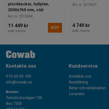
plockbackar, hyllplan,
Art. nr
:
2213021
2000x760 mm, stål
Art. nr
:
2213044
4 749 kr
11 449 kr
KÖP
exkl. moms
exkl. moms
Kontakta oss
Kundservice
010-69 00 100
Kontakta oss
info@cowab.se
Beställning
Retur och reklamation
Kontor:
Leverans
Tumstocksvägen 13b
Box 7300