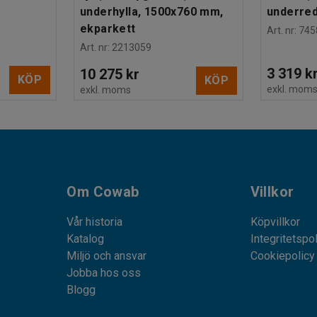
underhylla, 1500x760 mm,
underre
ekparkett
Art. nr
:
745
Art. nr
:
2213059
3 319 k
10 275 kr
KÖP
KÖP
exkl. mom
exkl. moms
Om Cowab
Villkor
Vår historia
Köpvillkor
Katalog
Integritetspo
Miljö och ansvar
Cookiepolicy
Jobba hos oss
Blogg