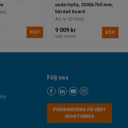
de
underhylla, 2000x760 mm,
härdad board
842
Art. nr
:
2213052
r
9 009 kr
KÖP
KÖP
s
exkl. moms
Följ oss
licy
PRENUMERERA PÅ VÅRT
NYHETSBREV