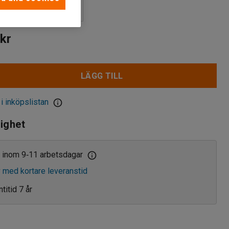
kr
LÄGG TILL
 i inköpslistan
lighet
 inom 9
11 arbetsdagar
‑
v med kortare leveranstid
titid 7 år