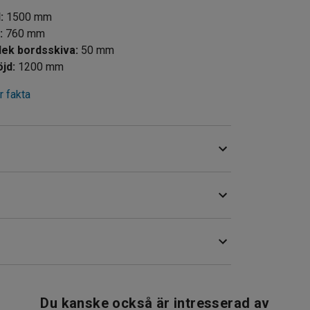
d
:
1500
mm
d
:
760
mm
Tjocklek bordsskiva
:
50
mm
öjd
:
1200
mm
 fakta
flexibel förvaringslösning för verktyg och annat
ör användning i såväl lager och industri som i
erktyg och redskap. Den perforerade ytan gör att
llare allt eftersom dina behov förändras (krokar
Du kanske också är intresserad av