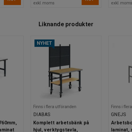
exkl. moms
exkl. mom
Liknande produkter
NYHET
Finns i flera utföranden
Finns i fle
DIABAS
GNEJS
x760mm,
Komplett arbetsbänk på
Arbetsbo
aminat
hjul, verktygstavla,
laminat, 