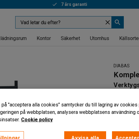
7 års garanti
lädningsrum
Kontor
Säkerhet
Utomhus
Källsorte
DIABAS
Komple
Verktygs
Art. nr
:
221
 på "acceptera alla cookies" samtycker du till lagring av cookies 
Flexibla 
vigeringen på webbplatsen, analysera webbplatsens användning oc
Lätt att fl
insatser.
Cookie policy
Manuellt j
Längd (mm)
llningar
Avvisa alla
Accepter