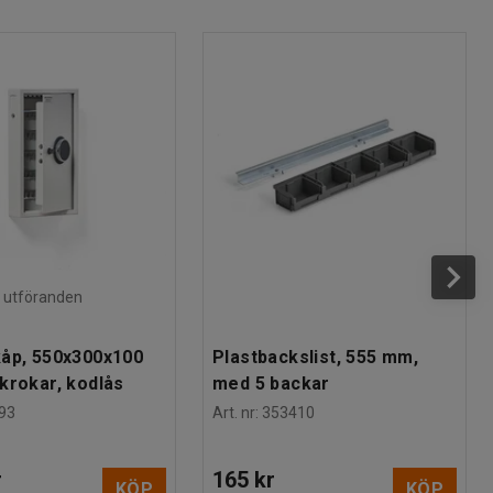
ra utföranden
åp, 550x300x100
Plastbackslist, 555 mm,
krokar, kodlås
med 5 backar
93
Art. nr
:
353410
r
165 kr
KÖP
KÖP