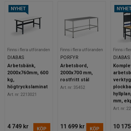
NYHET
NYHE
Finns i flera utföranden
Finns i flera utföranden
Finns i fl
DIABAS
PORFYR
DIABAS
Arbetsbänk,
Arbetsbord,
Komple
2000x760mm, 600
2000x700 mm,
arbetsb
kg,
rostfritt stål
verktyg
högtryckslaminat
plockba
Art. nr
:
35452
hyllpla
Art. nr
:
2213021
mm, ek
Art. nr
:
22
4 749 kr
11 699 kr
10 175
KÖP
KÖP