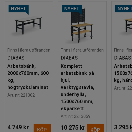
NYHET
NYHET
NYHE
Finns i flera utföranden
Finns i flera utföranden
Finns i fl
DIABAS
DIABAS
DIABAS
Arbetsbänk,
Komplett
Arbets
2000x760mm, 600
arbetsbänk på
1500x7
kg,
hjul,
kg, här
högtryckslaminat
verktygstavla,
Art. nr
:
22
underhylla,
Art. nr
:
2213021
1500x760 mm,
ekparkett
Art. nr
:
2213059
4 749 kr
3 295 
10 275 kr
KÖP
KÖP