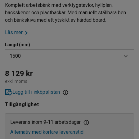
Komplett arbetsbänk med verktygstavlor, hyllplan,
backskenor och plastbackar. Med manuellt ställbara ben
och bänkskiva med ett ytskikt av härdad board.
Läs mer
Längd (mm)
1500
1500
8 129 kr
exkl. moms
2000
Lägg till i inköpslistan
Tillgänglighet
Leverans inom 9
11 arbetsdagar
‑
Alternativ med kortare leveranstid