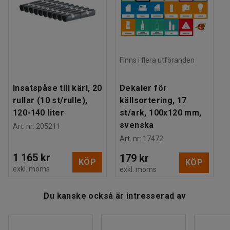
passar dina behov!
Finns i flera utföranden
Insatspåse till kärl, 20
Dekaler för
rullar (10 st/rulle),
källsortering, 17
120-140 liter
st/ark, 100x120 mm,
svenska
Art. nr
:
205211
Art. nr
:
17472
1 165 kr
179 kr
KÖP
KÖP
exkl. moms
exkl. moms
Du kanske också är intresserad av