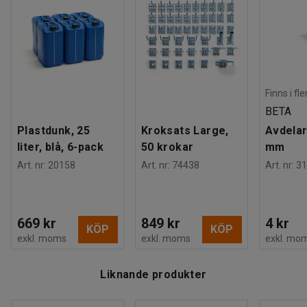
Finns i fl
BETA
Plastdunk, 25
Kroksats Large,
Avdelar
liter, blå, 6-pack
50 krokar
mm
Art. nr
:
20158
Art. nr
:
74438
Art. nr
:
31
669 kr
849 kr
4 kr
KÖP
KÖP
exkl. moms
exkl. moms
exkl. mo
Liknande produkter