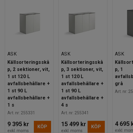
ASK
ASK
ASK
Källsorteringsskå
Källsorteringsskå
Källsor
p, 2 sektioner, vit,
p, 3 sektioner, vit,
p, 1
1 st 120 L
1 st 120 L
avfalls
avfallsbehållare +
avfallsbehållare +
grå
1 st 90 L
1 st 90 L
Art. nr
:
25
avfallsbehållare +
avfallsbehållare +
1 s
4 s
Art. nr
:
255331
Art. nr
:
255341
4 695 
9 395 kr
15 499 kr
KÖP
KÖP
exkl. mo
exkl. moms
exkl. moms