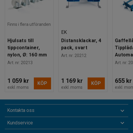
Finns i flera utföranden
EK
Hjulsats till
Distansklackar, 4
Gaffellå
tippcontainer,
pack, svart
Tipplåd
nylon, Ø: 160 mm
Automat
Art. nr
:
20212
Art. nr
:
20213
Art. nr
:
20
1 059 kr
1 169 kr
655 kr
KÖP
KÖP
exkl. moms
exkl. moms
exkl. mo
Kontakta oss
Kundservice