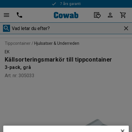
7 års garanti
Tippcontainer
Hjulsatser & Underreden
EK
Källsorteringsmarkör till tippcontainer
3-pack, grå
Art. nr
:
305033