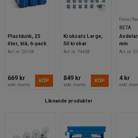
Finns i fl
BETA
Plastdunk, 25
Kroksats Large,
Avdelar
liter, blå, 6-pack
50 krokar
mm
Art. nr
:
20158
Art. nr
:
74438
Art. nr
:
31
669 kr
849 kr
4 kr
KÖP
KÖP
exkl. moms
exkl. moms
exkl. mo
Liknande produkter