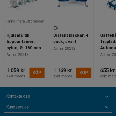
Finns i flera utföranden
EK
Hjulsats till
Distansklackar, 4
Gaffellå
tippcontainer,
pack, svart
Tipplåd
nylon, Ø: 160 mm
Automat
Art. nr
:
20212
Art. nr
:
20213
Art. nr
:
20
1 059 kr
1 169 kr
655 kr
KÖP
KÖP
exkl. moms
exkl. moms
exkl. mo
Kontakta oss
Kundservice