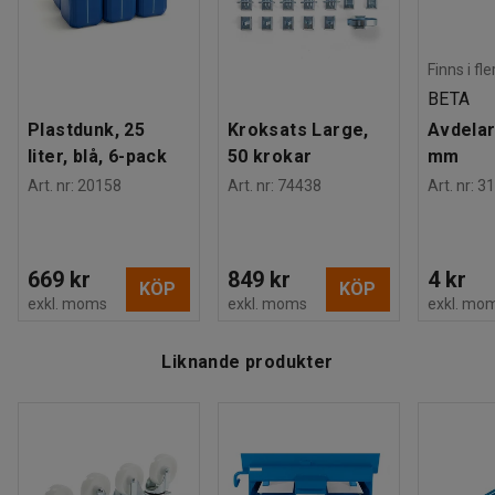
Finns i fl
BETA
Plastdunk, 25
Kroksats Large,
Avdelar
liter, blå, 6-pack
50 krokar
mm
Art. nr
:
20158
Art. nr
:
74438
Art. nr
:
31
669 kr
849 kr
4 kr
KÖP
KÖP
exkl. moms
exkl. moms
exkl. mo
Liknande produkter