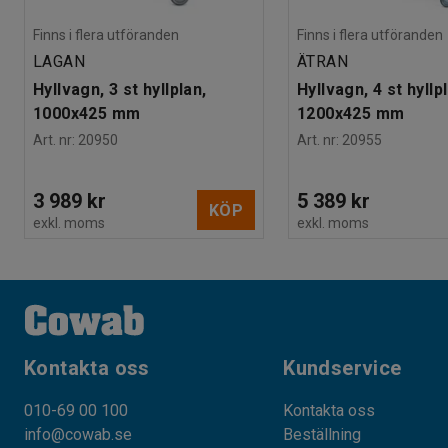
Finns i flera utföranden
Finns i flera utföranden
LAGAN
ÄTRAN
Hyllvagn, 3 st hyllplan,
Hyllvagn, 4 st hyllp
1000x425 mm
1200x425 mm
Art. nr
:
20950
Art. nr
:
20955
3 989 kr
5 389 kr
KÖP
exkl. moms
exkl. moms
Kontakta oss
Kundservice
010-69 00 100
Kontakta oss
info@cowab.se
Beställning