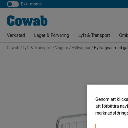
exkl. moms
Verkstad
Lager & Förvaring
Lyft & Transport
Omk
Cowab
Lyft & Transport
Vagnar
Hyllvagnar
Hyllvagnar med gal
Genom att klicka
att förbättra na
marknadsförings