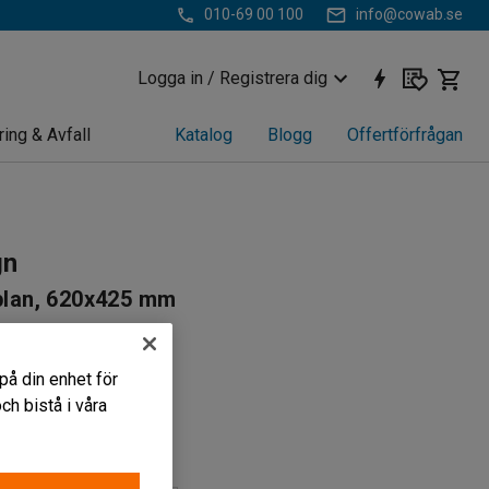
010-69 00 100
info@cowab.se
Logga in / Registrera dig
ring & Avfall
Katalog
Blogg
Offertförfrågan
gn
lplan, 620x425 mm
44
ar
på din enhet för
a hyllplan
h bistå i våra
vrerad
torlek (LxB) (mm)