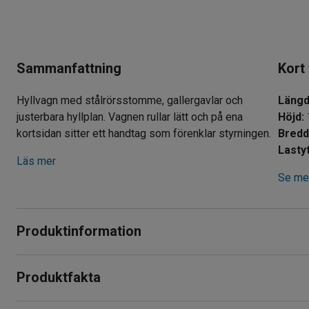
Sammanfattning
Kort
Hyllvagn med stålrörsstomme, gallergavlar och
Läng
justerbara hyllplan. Vagnen rullar lätt och på ena
Höjd
:
kortsidan sitter ett handtag som förenklar styrningen.
Bred
Lasty
Läs mer
Se mer
Produktinformation
Kraftig hyllvagn med en stomme tillverkad av elförzinkade st
Produktfakta
användning på lager, verkstäder och liknanden.
Längd
:
780
mm