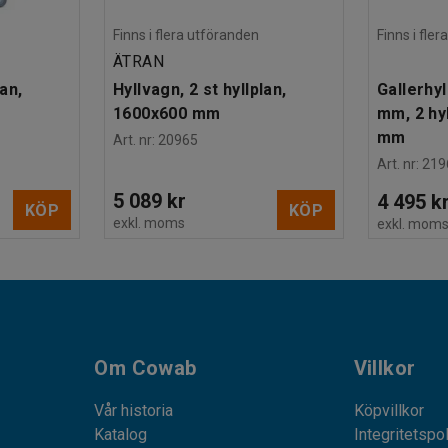
Finns i flera utföranden
Finns i fle
ÄTRAN
lan,
Hyllvagn, 2 st hyllplan,
Gallerhy
1600x600 mm
mm, 2 hyl
mm
Art. nr
:
20965
Art. nr
:
219
5 089 kr
4 495 k
KÖP
KÖP
exkl. moms
exkl. mom
Om Cowab
Villkor
Vår historia
Köpvillkor
Katalog
Integritetspo