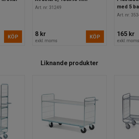
med 5 b
Art. nr
:
31249
Art. nr
:
353
8 kr
165 kr
KÖP
KÖP
exkl. moms
exkl. mom
Liknande produkter