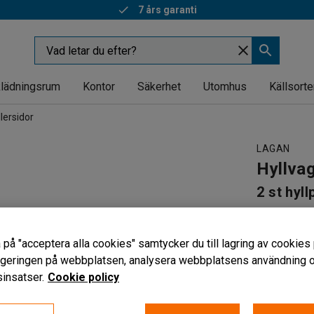
7 års garanti
lädningsrum
Kontor
Säkerhet
Utomhus
Källsorte
lersidor
LAGAN
Hyllva
2 st hyl
Art. nr
:
209
Gallergavl
 på "acceptera alla cookies" samtycker du till lagring av cookies 
Justerbar
vigeringen på webbplatsen, analysera webbplatsens användning oc
Lättmanö
insatser.
Cookie policy
Lastytans s