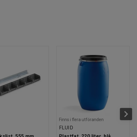
Finns i flera utföranden
FLUID
kslist, 555 mm,
Plastfat, 220 liter, blå