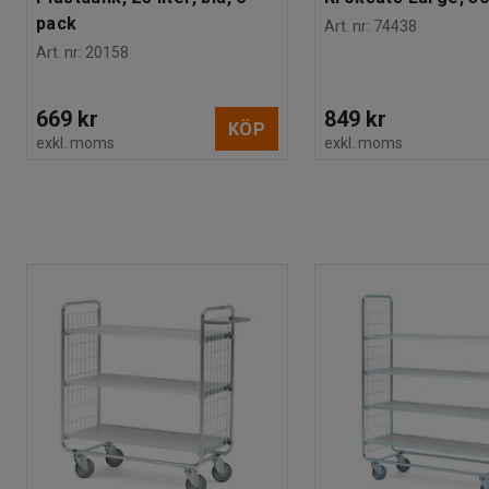
Montering
:
Levereras omonterad
pack
Art. nr
:
74438
Art. nr
:
20158
669 kr
849 kr
KÖP
exkl. moms
exkl. moms