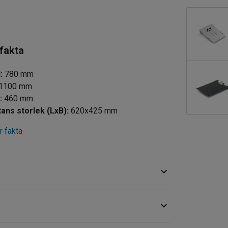
 fakta
d
:
780
mm
1100
mm
d
:
460
mm
tans storlek (LxB)
:
620x425
mm
 fakta
ålrör. Med sin konstruktion passar vagnen för