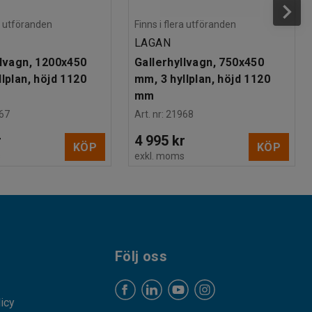
ra utföranden
Finns i flera utföranden
LAGAN
llvagn, 1200x450
Gallerhyllvagn, 750x450
lplan, höjd 1120
mm, 3 hyllplan, höjd 1120
mm
67
Art. nr
:
21968
r
4 995 kr
KÖP
KÖP
s
exkl. moms
Följ oss
licy