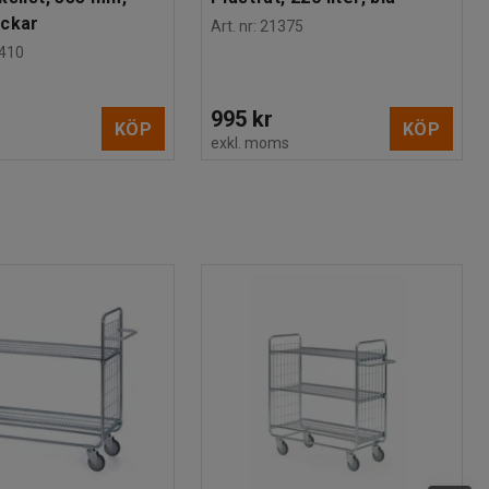
ackar
Art. nr
:
21375
410
995 kr
KÖP
KÖP
s
exkl. moms