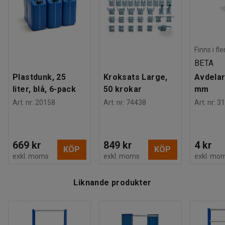
Finns i fl
BETA
Plastdunk, 25
Kroksats Large,
Avdelar
liter, blå, 6-pack
50 krokar
mm
Art. nr
:
20158
Art. nr
:
74438
Art. nr
:
31
669 kr
849 kr
4 kr
KÖP
KÖP
exkl. moms
exkl. moms
exkl. mo
Liknande produkter