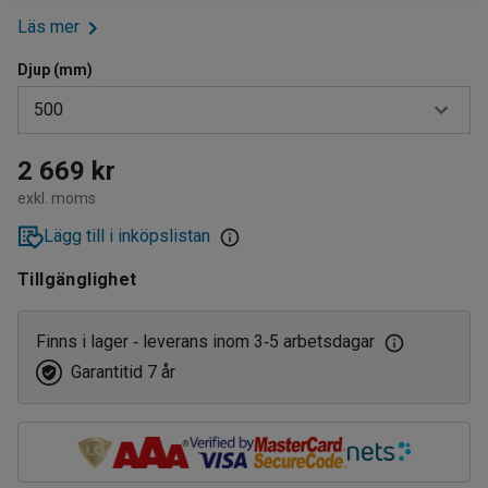
Läs mer
Djup (mm)
500
400
2 669 kr
exkl. moms
500
Lägg till i inköpslistan
600
Tillgänglighet
Finns i lager
leverans inom 3
5 arbetsdagar
‑
‑
Garantitid 7 år