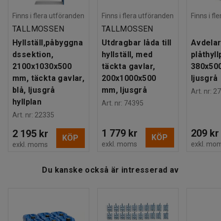
Antal hyllplan
:
5
Maxbelastning hyllplan (jämnt fördelat)
:
150
kg
Finns i flera utföranden
Finns i flera utföranden
Finns i fl
Gavel
:
Täckt gavel
TALLMOSSEN
TALLMOSSEN
Rek. antal personer för hantering
:
2
Hyllställ,påbyggna
Utdragbar låda till
Avdelare
Estimerad hanteringstid/person
:
30
Min
dssektion,
hyllställ, med
plåthyll
Vikt
:
36,1
kg
2100x1030x500
täckta gavlar,
380x50
Montering
:
Levereras omonterad
mm, täckta gavlar,
200x1000x500
ljusgrå
blå, ljusgrå
mm, ljusgrå
Art. nr
:
27
hyllplan
Art. nr
:
74395
Art. nr
:
22335
1 779 kr
209 kr
2 195 kr
KÖP
KÖP
exkl. moms
exkl. mo
exkl. moms
Du kanske också är intresserad av