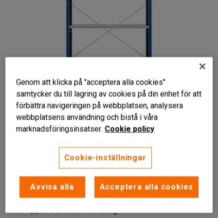
Genom att klicka på "acceptera alla cookies"
samtycker du till lagring av cookies på din enhet för att
förbättra navigeringen på webbplatsen, analysera
webbplatsens användning och bistå i våra
marknadsföringsinsatser.
Cookie policy
Flexibel förvaringslösning
Justerbara hyllplan
Cookie-inställningar
Påbyggnadsbar
Avvisa alla
Acceptera alla cookies
Hyllställ med flyttbara hyllplan och slutna gavlar som ger
god stabilitet. Hyllan är anpassningsbar och ger plats för
både öppen och sluten förvaring.