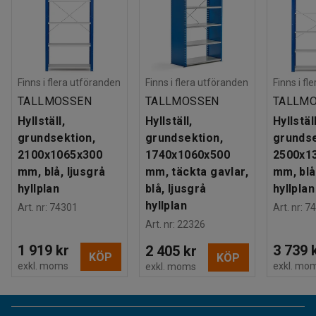
Finns i flera utföranden
Finns i flera utföranden
Finns i fl
TALLMOSSEN
TALLMOSSEN
TALLM
Hyllställ,
Hyllställ,
Hyllställ
grundsektion,
grundsektion,
grundse
2100x1065x300
1740x1060x500
2500x1
mm, blå, ljusgrå
mm, täckta gavlar,
mm, blå
hyllplan
blå, ljusgrå
hyllplan
hyllplan
Art. nr
:
74301
Art. nr
:
74
Art. nr
:
22326
1 919 kr
3 739 
2 405 kr
KÖP
KÖP
exkl. moms
exkl. mo
exkl. moms