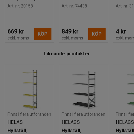
grundsektionerna och hyllplansbredd + 10 mm för
Art. nr
:
20158
Art. nr
:
74438
Art. nr
:
31
påbyggnadssektionerna.
Denna påbyggnadssektion är testad och godkänd enligt
669 kr
849 kr
4 kr
KÖP
KÖP
BGR 234.
exkl. moms
exkl. moms
exkl. mo
Liknande produkter
Finns i flera utföranden
Finns i flera utföranden
Finns i fl
HELAS
HELAGS
HELAG
Hyllställ,
Hyllställ,
Hyllställ