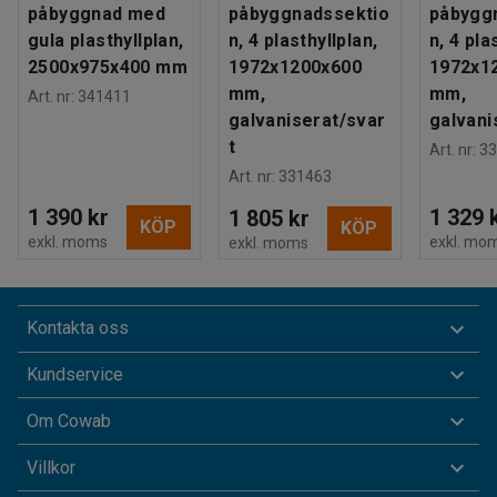
påbyggnad med
påbyggnadssektio
påbygg
gula plasthyllplan,
n, 4 plasthyllplan,
n, 4 pla
2500x975x400 mm
1972x1200x600
1972x1
mm,
mm,
Art. nr
:
341411
galvaniserat/svar
galvani
t
Art. nr
:
33
Art. nr
:
331463
1 390 kr
1 329 
1 805 kr
KÖP
KÖP
exkl. moms
exkl. mo
exkl. moms
Kontakta oss
Kundservice
Om Cowab
Villkor