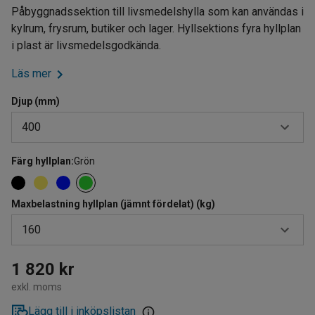
Påbyggnadssektion till livsmedelshylla som kan användas i
kylrum, frysrum, butiker och lager. Hyllsektions fyra hyllplan
i plast är livsmedelsgodkända.
Läs mer
Djup (mm)
400
Färg hyllplan
:
Grön
400
500
Maxbelastning hyllplan (jämnt fördelat) (kg)
600
160
120
1 820 kr
exkl. moms
160
Lägg till i inköpslistan