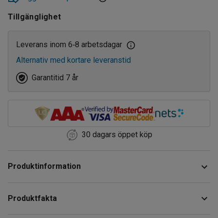
180
Tillgänglighet
Leverans inom 6
8 arbetsdagar
‑
Alternativ med kortare leveranstid
Garantitid 7 år
30 dagars öppet köp
Produktinformation
Påbyggnadssektion med en gavel i galvaniserat stål som
Produktfakta
passar till livsmedelshyllor. Denna hyllsektion är tillverkad
för att kunna användas i kylrum, butiker och lager samt