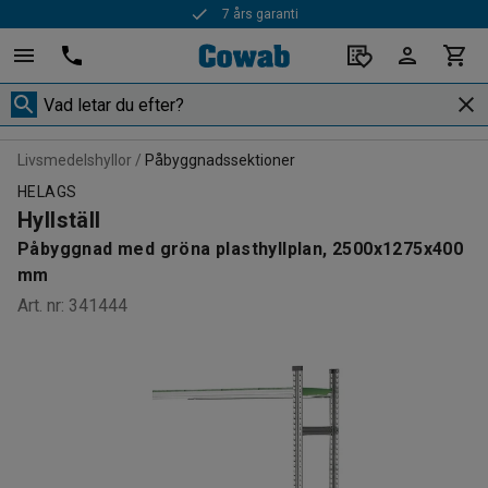
7 års garanti
Snabba leveranser
Livsmedelshyllor
Påbyggnadssektioner
HELAGS
Hyllställ
Påbyggnad med gröna plasthyllplan, 2500x1275x400
mm
Art. nr
:
341444