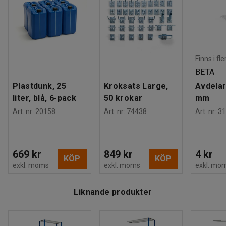
Finns i fl
BETA
Plastdunk, 25
Kroksats Large,
Avdelar
liter, blå, 6-pack
50 krokar
mm
Art. nr
:
20158
Art. nr
:
74438
Art. nr
:
31
669 kr
849 kr
4 kr
KÖP
KÖP
exkl. moms
exkl. moms
exkl. mo
Liknande produkter