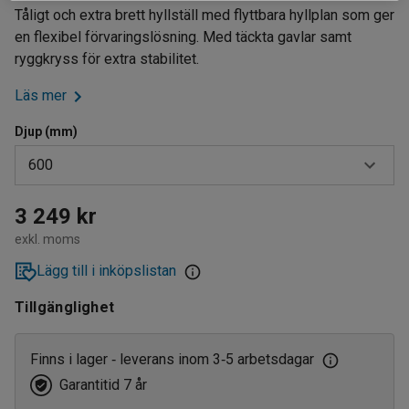
Tåligt och extra brett hyllställ med flyttbara hyllplan som ger
en flexibel förvaringslösning. Med täckta gavlar samt
ryggkryss för extra stabilitet.
Läs mer
Djup (mm)
600
400
3 249 kr
exkl. moms
500
Lägg till i inköpslistan
600
Tillgänglighet
Finns i lager
leverans inom 3
5 arbetsdagar
‑
‑
Garantitid 7 år