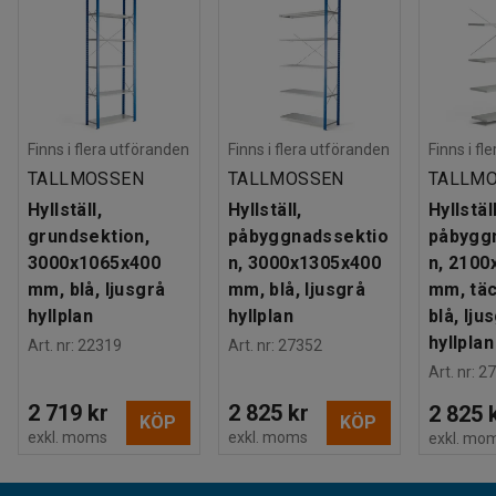
Finns i flera utföranden
Finns i flera utföranden
Finns i fl
TALLMOSSEN
TALLMOSSEN
TALLM
Hyllställ,
Hyllställ,
Hyllställ
grundsektion,
påbyggnadssektio
påbygg
3000x1065x400
n, 3000x1305x400
n, 2100
mm, blå, ljusgrå
mm, blå, ljusgrå
mm, täc
hyllplan
hyllplan
blå, lju
hyllplan
Art. nr
:
22319
Art. nr
:
27352
Art. nr
:
27
2 719 kr
2 825 kr
2 825 
KÖP
KÖP
exkl. moms
exkl. moms
exkl. mo