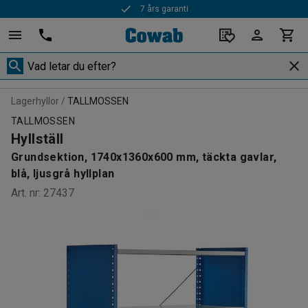
7 års garanti
Snabba leveranser
Lagerhyllor
TALLMOSSEN
TALLMOSSEN
Hyllställ
Grundsektion, 1740x1360x600 mm, täckta gavlar,
blå, ljusgrå hyllplan
Art. nr
:
27437