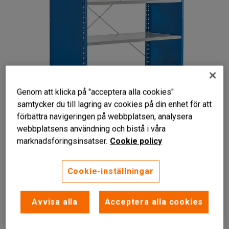
Genom att klicka på "acceptera alla cookies"
samtycker du till lagring av cookies på din enhet för att
förbättra navigeringen på webbplatsen, analysera
Liknande produkter
webbplatsens användning och bistå i våra
marknadsföringsinsatser.
Cookie policy
Cookie-inställningar
Flexibel förvaringslösning
Avvisa alla
Acceptera alla cookies
Fem flyttbara hyllplan
Täckta gavlar och ryggkryss