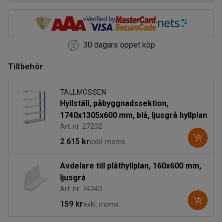
30 dagars öppet köp
Tillbehör
TALLMOSSEN
Hyllställ, påbyggnadssektion,
1740x1305x600 mm, blå, ljusgrå hyllplan
Art. nr: 27232
2 615 kr
exkl. moms
Avdelare till plåthyllplan, 160x600 mm,
ljusgrå
Art. nr: 74340
159 kr
exkl. moms