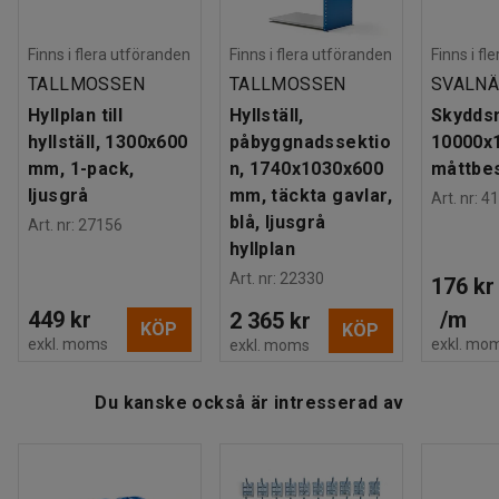
förberedda för bultning i golv för ökad säkerhet.
Färg stolpe
:
Blå
Färgkod stolpe
:
RAL 5005
Har du behov av mer förvaringsutrymme eller ett större
Finns i flera utföranden
Finns i flera utföranden
Finns i fl
Material hyllplan
:
Stålplåt
hyllsystem kan denna lagerhylla byggas på med en eller
TALLMOSSEN
TALLMOSSEN
SVALN
Antal hyllplan
:
5
flera påbyggnadssektioner.
Hyllplan till
Hyllställ,
Skydds
Maxbelastning hyllplan (jämnt fördelat)
:
150
kg
hyllställ, 1300x600
påbyggnadssektio
10000x
Gavel
:
Täckt gavel
Du kan även komplettera hyllstället med extra hyllplan,
mm, 1-pack,
n, 1740x1030x600
måttbes
Rek. antal personer för hantering
:
2
dörrar, lådor och andra smarta tillbehör för en optimerad
ljusgrå
mm, täckta gavlar,
Art. nr
:
41
Estimerad hanteringstid/person
:
30
Min
förvaringslösning. Alla tillbehör säljs separat.
blå, ljusgrå
Art. nr
:
27156
Vikt
:
53,9
kg
hyllplan
Montering
:
Levereras omonterad
Art. nr
:
22330
176 kr
449 kr
/
m
2 365 kr
KÖP
KÖP
exkl. moms
exkl. mo
exkl. moms
Du kanske också är intresserad av