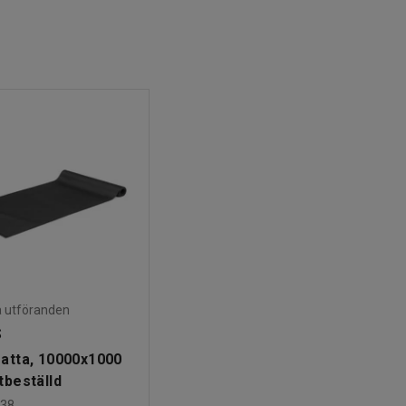
ra utföranden
S
atta, 10000x1000
beställd
38