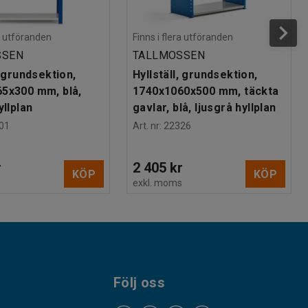
ra utföranden
Finns i flera utföranden
SSEN
TALLMOSSEN
, grundsektion,
Hyllställ, grundsektion,
5x300 mm, blå,
1740x1060x500 mm, täckta
yllplan
gavlar, blå, ljusgrå hyllplan
01
Art. nr
:
22326
r
2 405 kr
KÖP
KÖP
s
exkl. moms
Följ oss