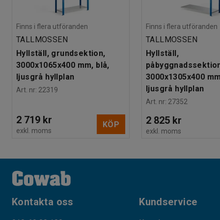
Finns i flera utföranden
Finns i flera utföranden
TALLMOSSEN
TALLMOSSEN
Hyllställ, grundsektion,
Hyllställ,
3000x1065x400 mm, blå,
påbyggnadssektion
ljusgrå hyllplan
3000x1305x400 mm,
ljusgrå hyllplan
Art. nr
:
22319
Art. nr
:
27352
2 719 kr
2 825 kr
KÖP
exkl. moms
exkl. moms
Kontakta oss
Kundservice