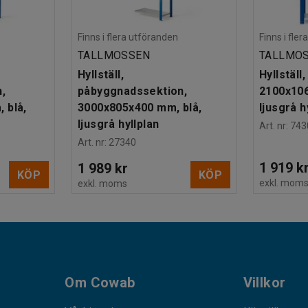
Finns i flera utföranden
Finns i fle
TALLMOSSEN
TALLMO
Hyllställ,
Hyllställ
,
påbyggnadssektion,
2100x106
 blå,
3000x805x400 mm, blå,
ljusgrå h
ljusgrå hyllplan
Art. nr
:
743
Art. nr
:
27340
1 919 k
1 989 kr
KÖP
KÖP
exkl. mom
exkl. moms
Om Cowab
Villkor