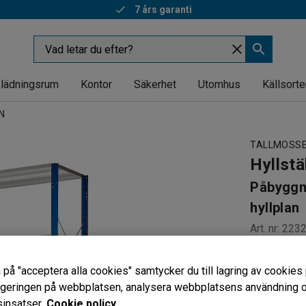
7 års garanti
lädningsrum
Kontor
Säkerhet
Utomhus
Källsorte
N
TALLMOSS
Hyllstä
Påbyggn
hyllplan
Art. nr
:
223
Till höga h
 på "acceptera alla cookies" samtycker du till lagring av cookies 
Justerbar
vigeringen på webbplatsen, analysera webbplatsens användning oc
Flexibel 
insatser.
Cookie policy