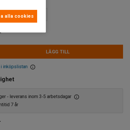
a alla cookies
r
LÄGG TILL
 i inköpslistan
lighet
ager
leverans inom 3
5 arbetsdagar
‑
‑
titid 7 år
r