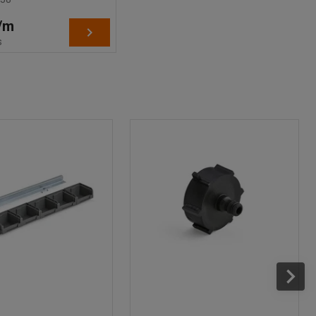
/
m
s