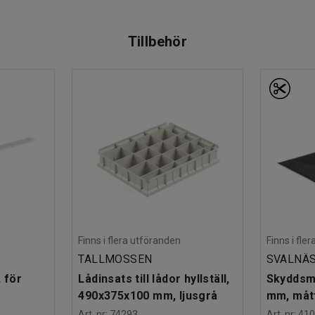
Tillbehör
Finns i flera utföranden
Finns i fle
TALLMOSSEN
SVALNÄ
, för
Lådinsats till lådor hyllställ,
Skyddsm
490x375x100 mm, ljusgrå
mm, mått
Art. nr
:
74293
Art. nr
:
410