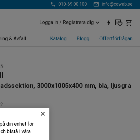
010-69 00 100
info@cowab.se
Logga in / Registrera dig
ring & Avfall
Katalog
Blogg
Offertförfrågan
EN
ll
adssektion, 3000x1005x400 mm, blå, ljusgrå
22
yllställ
på din enhet för
a hyllplan
h bistå i våra
förvaringslösning