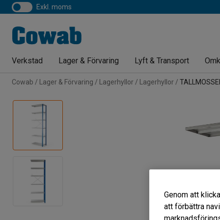
exkl. moms
Verkstad
Lager & Förvaring
Lyft & Transport
Omk
Cowab
Lager & Förvaring
Lagerhyllor
Lagerhyllor
TALLMOSSE
Genom att klicka
att förbättra na
marknadsförings