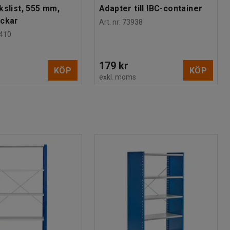
kslist, 555 mm,
Adapter till IBC-container
ackar
Art. nr
:
73938
410
179 kr
KÖP
KÖP
s
exkl. moms