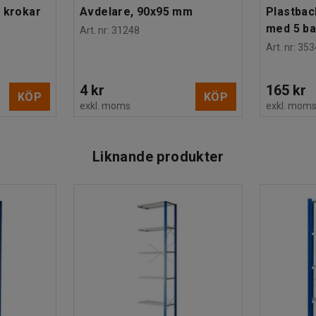
 krokar
Avdelare, 90x95 mm
Plastbac
med 5 b
Art. nr
:
31248
Art. nr
:
353
4 kr
165 kr
KÖP
KÖP
exkl. moms
exkl. mom
Liknande produkter