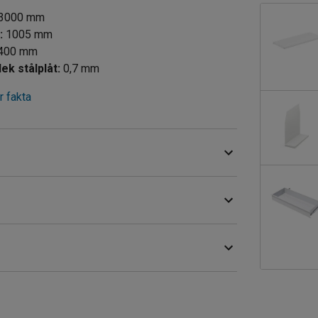
3000
mm
d
:
1005
mm
400
mm
Tjocklek stålplåt
:
0,7
mm
 fakta
onen har gavelkryss och ryggkryss för ökad
an som klarar en belastning på 150 kg/hyllplan. Du
rvaringslösning.