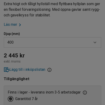
Extra högt och tåligt hyllställ med flyttbara hyllplan som ger
en flexibel förvaringslösning. Med öppna gavlar samt rygg-
och gavelkryss för stabilitet.
Läs mer
Djup (mm)
400
400
2 445 kr
exkl. moms
500
Lägg till i inköpslistan
600
Tillgänglighet
Finns i lager
leverans inom 3
5 arbetsdagar
‑
‑
Garantitid 7 år