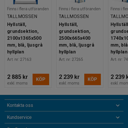
Finns i flera utföranden
Finns i flera utföranden
Finns i fl
TALLMOSSEN
TALLMOSSEN
TALLM
Hyllställ,
Hyllställ,
Hyllställ
grundsektion,
grundsektion,
grundse
2100x1365x500
2500x665x400
1740x1
mm, blå, ljusgrå
mm, blå, ljusgrå
mm, blå
hyllplan
hyllplan
hyllplan
Art. nr
:
27163
Art. nr
:
27265
Art. nr
:
74
2 885 kr
2 239 kr
2 239 
KÖP
KÖP
exkl. moms
exkl. moms
exkl. mo
Kontakta oss
Kundservice