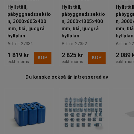
Antal hyllplan
:
6
hyllsystem kan denna lagerhylla byggas på med en eller
Hyllställ,
Hyllställ,
Hyllställ
Maxbelastning hyllplan (jämnt fördelat)
:
150
kg
flera påbyggnadssektioner.
påbyggnadssektio
påbyggnadssektio
påbygg
Gavel
:
Öppen gavel
n, 3000x605x400
n, 3000x1305x400
n, 3000
Rek. antal personer för hantering
:
2
Du kan även komplettera hyllstället med extra hyllplan,
mm, blå, ljusgrå
mm, blå, ljusgrå
mm, blå
Estimerad hanteringstid/person
:
35
Min
dörrar, lådor och andra smarta tillbehör för en optimerad
hyllplan
hyllplan
hyllplan
Vikt
:
32,3
kg
förvaringslösning. Alla tillbehör säljs separat.
Art. nr
:
27334
Art. nr
:
27352
Art. nr
:
22
Montering
:
Levereras omonterad
1 819 kr
2 825 kr
2 089 
KÖP
KÖP
exkl. moms
exkl. moms
exkl. mo
Du kanske också är intresserad av