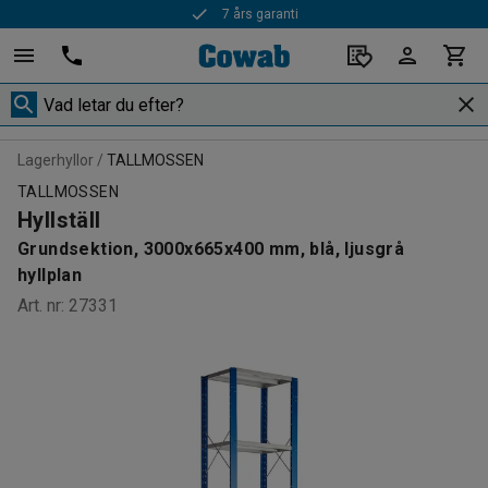
7 års garanti
Snabba leveranser
Lagerhyllor
TALLMOSSEN
TALLMOSSEN
Hyllställ
Grundsektion, 3000x665x400 mm, blå, ljusgrå
hyllplan
Art. nr
:
27331