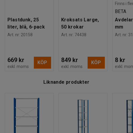
Finns i fl
BETA
Plastdunk, 25
Kroksats Large,
Avdelar
liter, blå, 6-pack
50 krokar
mm
Art. nr
:
20158
Art. nr
:
74438
Art. nr
:
31
669 kr
849 kr
8 kr
KÖP
KÖP
exkl. moms
exkl. moms
exkl. mo
Liknande produkter