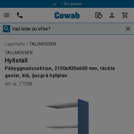
7 års garanti
Snabba leveranser
Lagerhyllor
TALLMOSSEN
TALLMOSSEN
Hyllställ
Påbyggnadssektion, 2100x830x600 mm, täckta
gavlar, blå, ljusgrå hyllplan
Art. nr
:
27288