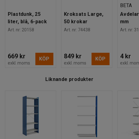
BETA
Plastdunk, 25
Kroksats Large,
Avdelar
liter, blå, 6-pack
50 krokar
mm
Art. nr
:
20158
Art. nr
:
74438
Art. nr
:
31
669 kr
849 kr
4 kr
KÖP
KÖP
exkl. moms
exkl. moms
exkl. mo
Liknande produkter