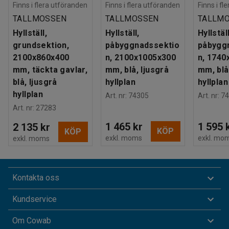
Finns i flera utföranden
Finns i flera utföranden
Finns i fl
TALLMOSSEN
TALLMOSSEN
TALLM
Hyllställ,
Hyllställ,
Hyllställ
grundsektion,
påbyggnadssektio
påbygg
2100x860x400
n, 2100x1005x300
n, 1740
mm, täckta gavlar,
mm, blå, ljusgrå
mm, blå
blå, ljusgrå
hyllplan
hyllplan
hyllplan
Art. nr
:
74305
Art. nr
:
74
Art. nr
:
27283
1 465 kr
1 595 
2 135 kr
KÖP
KÖP
exkl. moms
exkl. mo
exkl. moms
Kontakta oss
Kundservice
Om Cowab