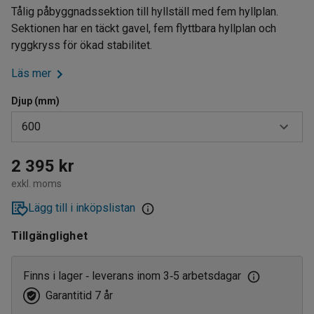
Tålig påbyggnadssektion till hyllställ med fem hyllplan.
Sektionen har en täckt gavel, fem flyttbara hyllplan och
ryggkryss för ökad stabilitet.
Läs mer
Djup (mm)
600
400
2 395 kr
exkl. moms
500
Lägg till i inköpslistan
600
Tillgänglighet
Finns i lager
leverans inom 3
5 arbetsdagar
‑
‑
Garantitid 7 år