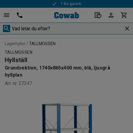
7 års garanti
Snabba leveranser
Lagerhyllor
TALLMOSSEN
TALLMOSSEN
Hyllställ
Grundsektion, 1740x865x400 mm, blå, ljusgrå
hyllplan
Art. nr
:
27247