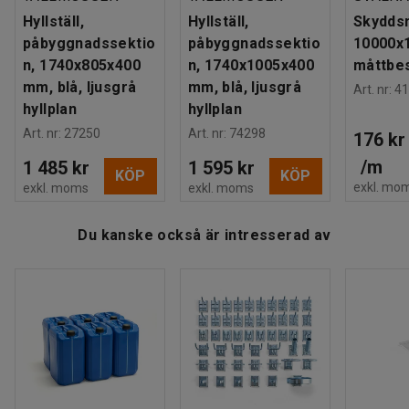
Antal hyllplan
:
5
hyllsystem kan denna lagerhylla byggas på med en eller
Hyllställ,
Hyllställ,
Skydds
Maxbelastning hyllplan (jämnt fördelat)
:
150
kg
flera påbyggnadssektioner.
påbyggnadssektio
påbyggnadssektio
10000x
Gavel
:
Öppen gavel
n, 1740x805x400
n, 1740x1005x400
måttbes
Rek. antal personer för hantering
:
2
Du kan även komplettera hyllstället med extra hyllplan,
mm, blå, ljusgrå
mm, blå, ljusgrå
Art. nr
:
41
Estimerad hanteringstid/person
:
25
Min
dörrar, lådor och andra smarta tillbehör för en optimerad
hyllplan
hyllplan
Vikt
:
25,25
kg
förvaringslösning. Alla tillbehör säljs separat.
Art. nr
:
27250
Art. nr
:
74298
176 kr
Montering
:
Levereras omonterad
/
m
1 485 kr
1 595 kr
KÖP
KÖP
exkl. mo
exkl. moms
exkl. moms
Du kanske också är intresserad av