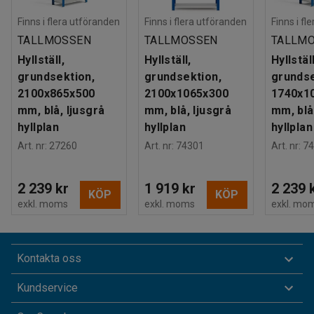
Finns i flera utföranden
Finns i flera utföranden
Finns i fl
TALLMOSSEN
TALLMOSSEN
TALLM
Hyllställ,
Hyllställ,
Hyllställ
grundsektion,
grundsektion,
grundse
2100x865x500
2100x1065x300
1740x1
mm, blå, ljusgrå
mm, blå, ljusgrå
mm, blå
hyllplan
hyllplan
hyllplan
Art. nr
:
27260
Art. nr
:
74301
Art. nr
:
74
2 239 kr
1 919 kr
2 239 
KÖP
KÖP
exkl. moms
exkl. moms
exkl. mo
Kontakta oss
Kundservice