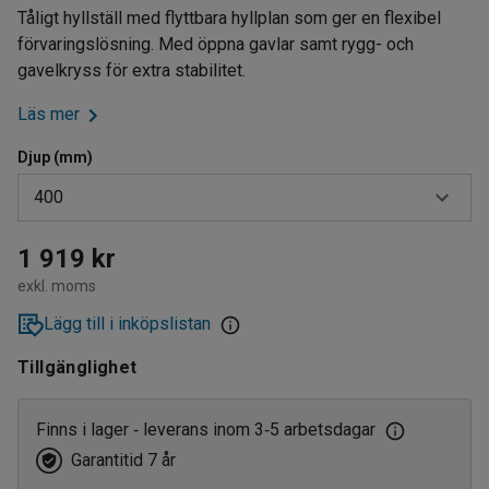
Tåligt hyllställ med flyttbara hyllplan som ger en flexibel
förvaringslösning. Med öppna gavlar samt rygg- och
gavelkryss för extra stabilitet.
Läs mer
Djup (mm)
400
400
1 919 kr
exkl. moms
500
Lägg till i inköpslistan
600
Tillgänglighet
Finns i lager
leverans inom 3
5 arbetsdagar
‑
‑
Garantitid 7 år