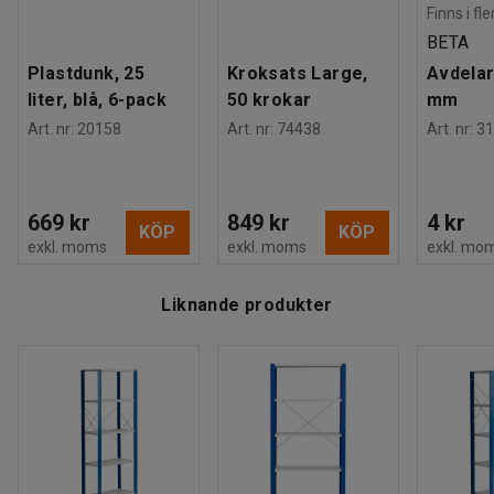
Finns i fl
BETA
Plastdunk, 25
Kroksats Large,
Avdelar
liter, blå, 6-pack
50 krokar
mm
Art. nr
:
20158
Art. nr
:
74438
Art. nr
:
31
669 kr
849 kr
4 kr
KÖP
KÖP
exkl. moms
exkl. moms
exkl. mo
Liknande produkter