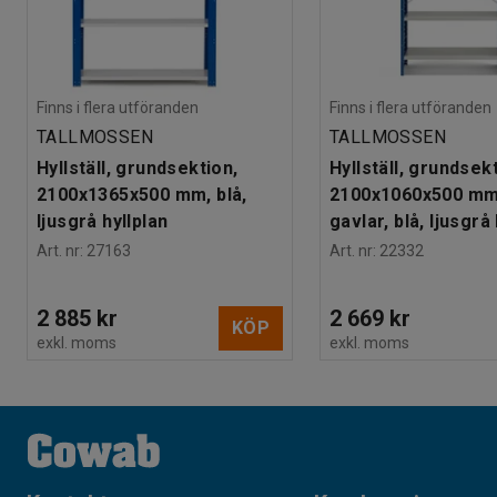
Finns i flera utföranden
Finns i flera utföranden
TALLMOSSEN
TALLMOSSEN
Hyllställ, grundsektion,
Hyllställ, grundsek
2100x1365x500 mm, blå,
2100x1060x500 mm,
ljusgrå hyllplan
gavlar, blå, ljusgrå
Art. nr
:
27163
Art. nr
:
22332
2 885 kr
2 669 kr
KÖP
exkl. moms
exkl. moms