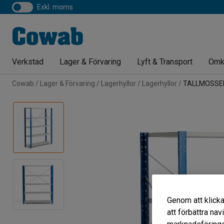
exkl. moms
Verkstad
Lager & Förvaring
Lyft & Transport
Omk
Cowab
Lager & Förvaring
Lagerhyllor
Lagerhyllor
TALLMOSSE
Genom att klicka
att förbättra na