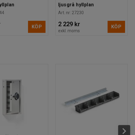
yllplan
ljusgrå hyllplan
44
Art. nr
:
27230
r
2 229 kr
KÖP
KÖP
s
exkl. moms