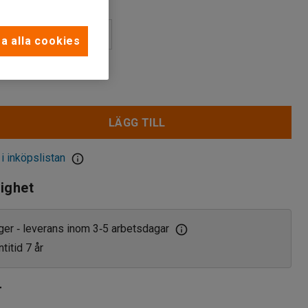
a alla cookies
r
LÄGG TILL
 i inköpslistan
lighet
ager
leverans inom 3
5 arbetsdagar
‑
‑
titid 7 år
r