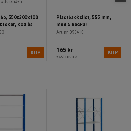
ra utföranden
åp, 550x300x100
Plastbackslist, 555 mm,
krokar, kodlås
med 5 backar
93
Art. nr
:
353410
r
165 kr
KÖP
KÖP
s
exkl. moms