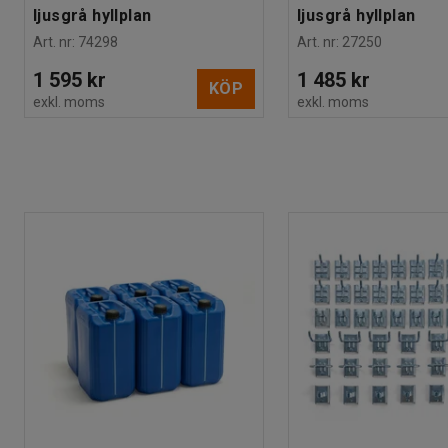
ljusgrå hyllplan
ljusgrå hyllplan
Art. nr
:
74298
Art. nr
:
27250
1 595 kr
1 485 kr
KÖP
exkl. moms
exkl. moms