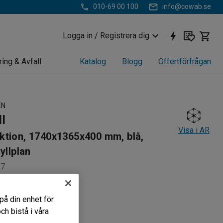
010-69 00 100
info@cowab.se
Logga in / Registrera dig
ring & Avfall
Katalog
Blogg
Offertförfrågan
EN
ll
Visa i AR
ktion, 1740x1365x400 mm, blå,
yllplan
27
förvaringslösning
hyllplan
på din enhet för
- och gavelkryss
h bistå i våra