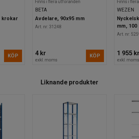
Finns i flera utföranden
Finns i fle
BETA
WEZEN
 krokar
Avdelare, 90x95 mm
Nyckelsk
mm, 100 
Art. nr
:
31248
Art. nr
:
525
4 kr
1 955 k
KÖP
KÖP
exkl. moms
exkl. mom
Liknande produkter