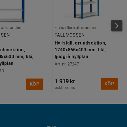
ra utföranden
Finns i flera utföranden
SSEN
TALLMOSSEN
Hyllställ, grundsektion,
dssektion,
1740x865x400 mm, blå,
5x600 mm, blå,
ljusgrå hyllplan
yllplan
Art. nr
:
27247
13
1 919 kr
r
KÖP
KÖP
exkl. moms
s