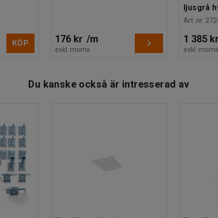
ljusgrå h
Art. nr
:
272
176 kr
/
m
1 385 k
KÖP
exkl. moms
exkl. mom
Du kanske också är intresserad av