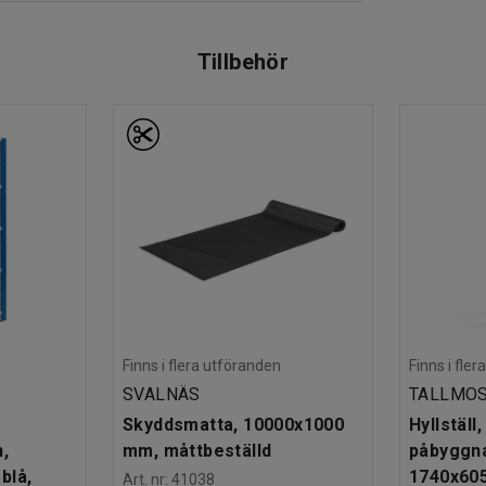
kad säkerhet.
lsystem kan denna lagerhylla byggas på med en
Tillbehör
 lådor och andra smarta tillbehör för en
Finns i flera utföranden
Finns i fle
SVALNÄS
TALLMO
Skyddsmatta, 10000x1000
Hyllställ,
,
mm, måttbeställd
påbyggna
blå,
1740x605
Art. nr
:
41038