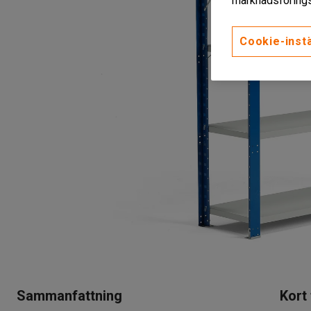
marknadsförings
Cookie-instä
Sammanfattning
Kort