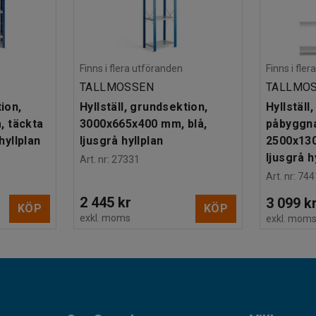
Finns i flera utföranden
Finns i fle
TALLMOSSEN
TALLMO
tion,
Hyllställ, grundsektion,
Hyllställ,
 täckta
3000x665x400 mm, blå,
påbyggna
 hyllplan
ljusgrå hyllplan
2500x130
ljusgrå h
Art. nr
:
27331
Art. nr
:
744
2 445 kr
3 099 k
KÖP
KÖP
exkl. moms
exkl. mom