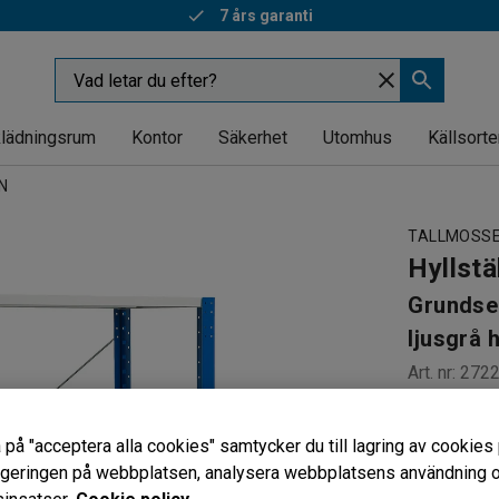
7 års garanti
lädningsrum
Kontor
Säkerhet
Utomhus
Källsorte
N
TALLMOSS
Hyllstä
Grundse
ljusgrå h
Art. nr
:
272
Flexibel 
Flyttbara 
 på "acceptera alla cookies" samtycker du till lagring av cookies 
Med rygg
vigeringen på webbplatsen, analysera webbplatsens användning oc