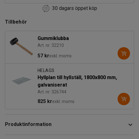
30 dagars öppet köp
Tillbehör
Gummiklubba
Art. nr: 32210
57 kr
exkl. moms
HELAGS
Hyllplan till hyllställ, 1800x800 mm,
galvaniserat
Art. nr: 326744
825 kr
exkl. moms
Produktinformation
Stabil och stryktålig lagerhylla i stål som ger goda