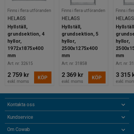
Finns i flera utföranden
Finns i flera utföranden
Finns i fl
HELAGS
HELAGS
HELAG
Hyllställ,
Hyllställ,
Hyllställ
grundsektion, 4
grundsektion, 5
grundse
hyllor,
hyllor,
hyllor,
1972x1875x400
2500x1275x400
2500x1
mm
mm
mm
Art. nr
:
32615
Art. nr
:
31858
Art. nr
:
31
2 759 kr
2 369 kr
3 315 
KÖP
KÖP
exkl. moms
exkl. moms
exkl. mo
Kontakta oss
Kundservice
Om Cowab