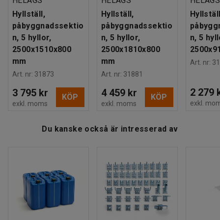
HELAGS
HELAGS
HELAG
Hyllställ,
Hyllställ,
Hyllställ
påbyggnadssektio
påbyggnadssektio
påbygg
n, 5 hyllor,
n, 5 hyllor,
n, 5 hyll
2500x1510x800
2500x1810x800
2500x9
mm
mm
Art. nr
:
31
Art. nr
:
31873
Art. nr
:
31881
2 279 
3 795 kr
4 459 kr
KÖP
KÖP
exkl. mo
exkl. moms
exkl. moms
Du kanske också är intresserad av