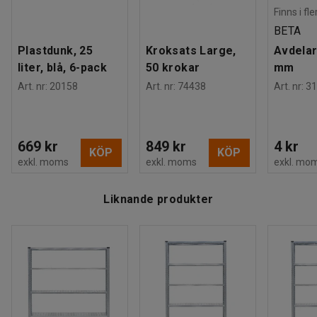
Finns i fl
BETA
Plastdunk, 25
Kroksats Large,
Avdelar
liter, blå, 6-pack
50 krokar
mm
Art. nr
:
20158
Art. nr
:
74438
Art. nr
:
31
669 kr
849 kr
4 kr
KÖP
KÖP
exkl. moms
exkl. moms
exkl. mo
Liknande produkter