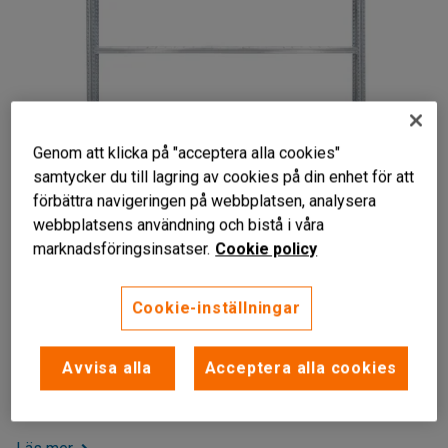
Genom att klicka på "acceptera alla cookies"
samtycker du till lagring av cookies på din enhet för att
förbättra navigeringen på webbplatsen, analysera
webbplatsens användning och bistå i våra
Liknande produkter
marknadsföringsinsatser.
Cookie policy
Klarar hög belastning
Fem justerbara hyllplan
Cookie-inställningar
Påbyggnadsbar
Lagerhylla i stryktåligt stål med fyra justerbara hyllplan och
Avvisa alla
Acceptera alla cookies
gavelplåtar för ökad stabilitet. Denna hylla kan byggas på
med fler hyllsektioner.