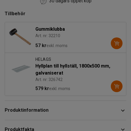
30 dagars öppet köp
Tillbehör
Gummiklubba
Art. nr: 32210
57 kr
exkl. moms
HELAGS
Hyllplan till hyllställ, 1800x500 mm,
galvaniserat
Art. nr: 326742
579 kr
exkl. moms
Produktinformation
Påbyggnadssektion till hyllställ som ger utökade
Produktfakta
förvaringsmöjligheter vid logistikhantering, lager, butiker