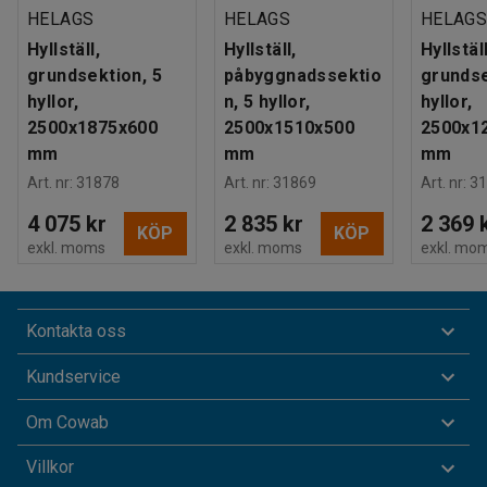
HELAGS
HELAGS
HELAG
Hyllställ,
Hyllställ,
Hyllställ
grundsektion, 5
påbyggnadssektio
grundse
hyllor,
n, 5 hyllor,
hyllor,
2500x1875x600
2500x1510x500
2500x1
mm
mm
mm
Art. nr
:
31878
Art. nr
:
31869
Art. nr
:
31
4 075 kr
2 835 kr
2 369 
KÖP
KÖP
exkl. moms
exkl. moms
exkl. mo
Kontakta oss
Kundservice
Om Cowab
Villkor