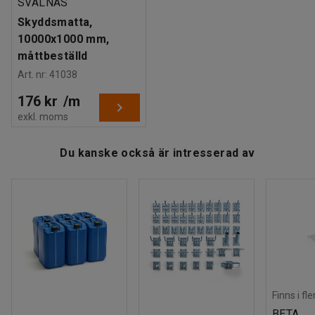
SVALNÄS
Skyddsmatta,
10000x1000 mm,
måttbeställd
Art. nr
:
41038
176 kr
/
m
exkl. moms
Du kanske också är intresserad av
Finns i fl
BETA