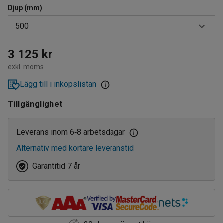
Djup (mm)
500
320
3 125 kr
exkl. moms
400
Lägg till i inköpslistan
500
Tillgänglighet
600
800
Leverans inom 6
8 arbetsdagar
‑
Alternativ med kortare leveranstid
Garantitid 7 år