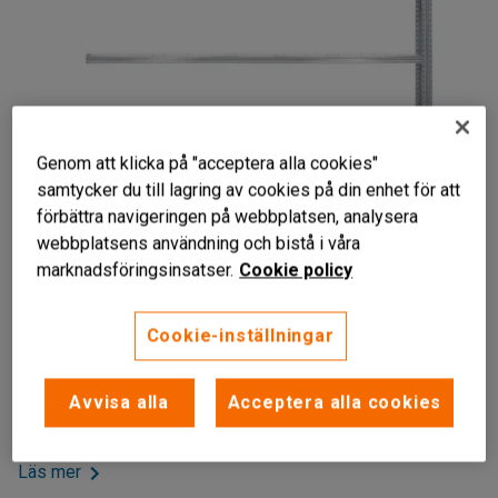
Genom att klicka på "acceptera alla cookies"
samtycker du till lagring av cookies på din enhet för att
förbättra navigeringen på webbplatsen, analysera
webbplatsens användning och bistå i våra
marknadsföringsinsatser.
Cookie policy
För utökad förvaring
Klarar hög belastning
Cookie-inställningar
Fem justerbara hyllplan
Påbyggnadssektion med fem justerbara hyllplan till hyllställ
Avvisa alla
Acceptera alla cookies
som ger utökade förvaringsmöjligheter.
Läs mer