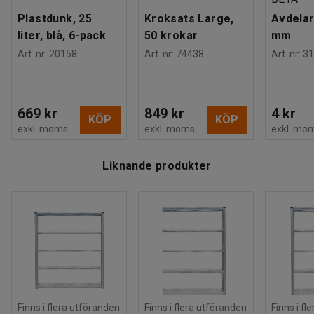
Plastdunk, 25
Kroksats Large,
Avdelar
liter, blå, 6-pack
50 krokar
mm
Art. nr
:
20158
Art. nr
:
74438
Art. nr
:
31
669 kr
849 kr
4 kr
KÖP
KÖP
exkl. moms
exkl. moms
exkl. mo
Liknande produkter
Finns i flera utföranden
Finns i flera utföranden
Finns i fl