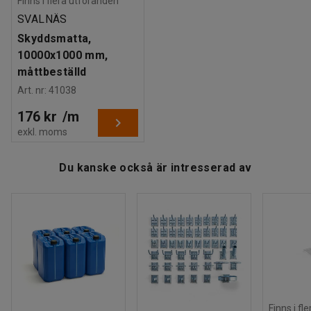
Finns i flera utföranden
SVALNÄS
Skyddsmatta,
10000x1000 mm,
måttbeställd
Art. nr
:
41038
176 kr
/
m
exkl. moms
Du kanske också är intresserad av
Finns i fl