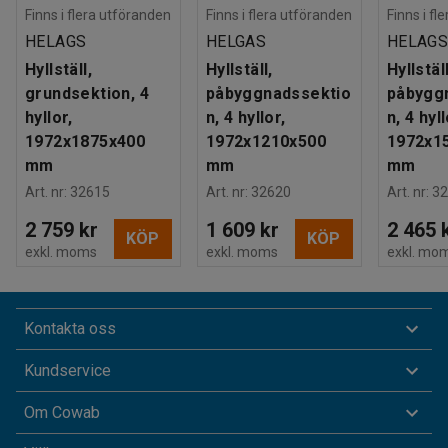
Finns i flera utföranden
Finns i flera utföranden
Finns i fl
HELAGS
HELGAS
HELAG
Hyllställ,
Hyllställ,
Hyllställ
grundsektion, 4
påbyggnadssektio
påbygg
hyllor,
n, 4 hyllor,
n, 4 hyll
1972x1875x400
1972x1210x500
1972x1
mm
mm
mm
Art. nr
:
32615
Art. nr
:
32620
Art. nr
:
32
2 759 kr
1 609 kr
2 465 
KÖP
KÖP
exkl. moms
exkl. moms
exkl. mo
Kontakta oss
Kundservice
Om Cowab