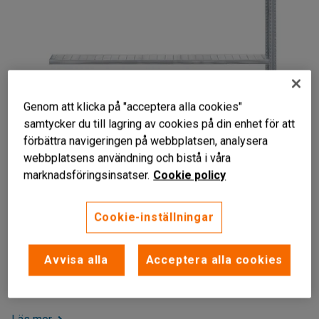
Genom att klicka på "acceptera alla cookies"
samtycker du till lagring av cookies på din enhet för att
förbättra navigeringen på webbplatsen, analysera
webbplatsens användning och bistå i våra
Liknande produkter
marknadsföringsinsatser.
Cookie policy
Utökad förvaring
Justerbara hyllplan
Cookie-inställningar
Smidig montering
Påbyggnadssektion till hyllställ för utökad förvaring. Fyra
Avvisa alla
Acceptera alla cookies
justerbara hyllplan. Krävs inga skruvar eller bultar för
montering.