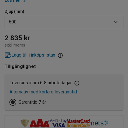
Läs mer
Djup (mm)
600
320
2 835 kr
exkl. moms
400
Lägg till i inköpslistan
500
Tillgänglighet
600
800
Leverans inom 6
8 arbetsdagar
‑
Alternativ med kortare leveranstid
Garantitid 7 år