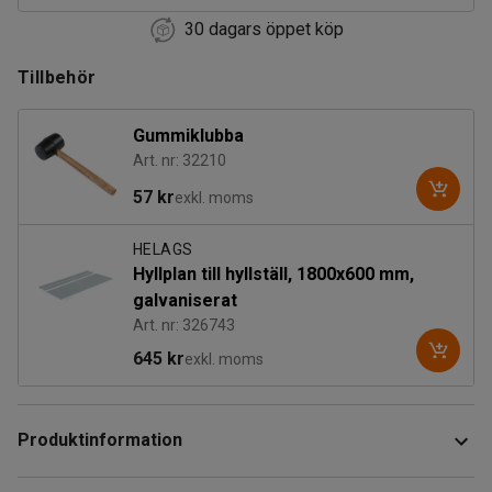
30 dagars öppet köp
Tillbehör
Gummiklubba
Art. nr: 32210
57 kr
exkl. moms
HELAGS
Hyllplan till hyllställ, 1800x600 mm,
galvaniserat
Art. nr: 326743
645 kr
exkl. moms
Produktinformation
Snabbmonterad lagerhylla med flyttbara hyllplan för