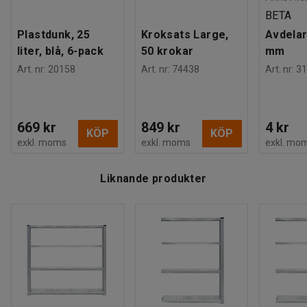
BETA
Plastdunk, 25
Kroksats Large,
Avdelar
liter, blå, 6-pack
50 krokar
mm
Art. nr
:
20158
Art. nr
:
74438
Art. nr
:
31
669 kr
849 kr
4 kr
KÖP
KÖP
exkl. moms
exkl. moms
exkl. mo
Liknande produkter