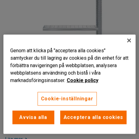
Genom att klicka på "acceptera alla cookies"
samtycker du till lagring av cookies på din enhet för att
förbättra navigeringen på webbplatsen, analysera
webbplatsens användning och bistå i våra
marknadsföringsinsatser.
Cookie policy
För utökad förvaring
Hög belastningskapacitet
Cookie-inställningar
Fyra justerbara hyllplan
Påbyggnadssektion med fyra justerbara hyllor till hyllställ.
Avvisa alla
Acceptera alla cookies
Stället har hög belastningskapacitet och levereras med en
gavelplåt.