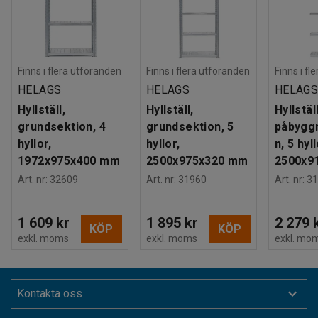
Finns i flera utföranden
Finns i flera utföranden
Finns i fl
HELAGS
HELAGS
HELAG
Hyllställ,
Hyllställ,
Hyllställ
grundsektion, 4
grundsektion, 5
påbygg
hyllor,
hyllor,
n, 5 hyll
1972x975x400 mm
2500x975x320 mm
2500x9
Art. nr
:
32609
Art. nr
:
31960
Art. nr
:
31
1 609 kr
1 895 kr
2 279 
KÖP
KÖP
exkl. moms
exkl. moms
exkl. mo
Kontakta oss