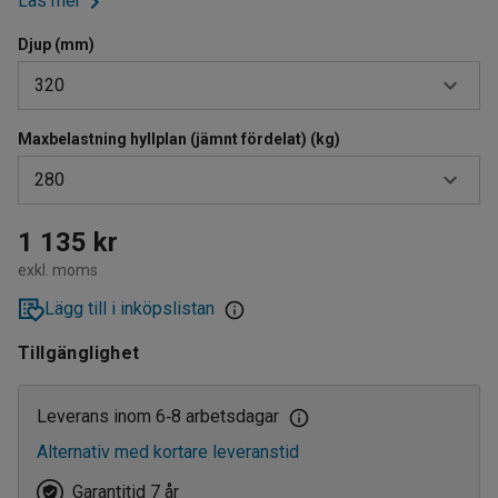
Läs mer
Djup (mm)
320
Maxbelastning hyllplan (jämnt fördelat) (kg)
320
280
400
500
150
1 135 kr
exkl. moms
600
190
Lägg till i inköpslistan
800
230
Tillgänglighet
235
280
Leverans inom 6
8 arbetsdagar
‑
Alternativ med kortare leveranstid
Garantitid 7 år