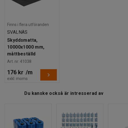
Vikt
:
12,8
kg
påbyggnadssektionerna.
Montering
:
Levereras omonterad
Tester
:
BGR 234
Finns i flera utföranden
SVALNÄS
Skyddsmatta,
10000x1000 mm,
måttbeställd
Art. nr
:
41038
176 kr
/
m
exkl. moms
Du kanske också är intresserad av