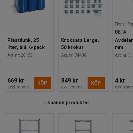
Finns i fl
BETA
Plastdunk, 25
Kroksats Large,
Avdelar
liter, blå, 6-pack
50 krokar
mm
Art. nr
:
20158
Art. nr
:
74438
Art. nr
:
31
669 kr
849 kr
4 kr
KÖP
KÖP
exkl. moms
exkl. moms
exkl. mo
Liknande produkter