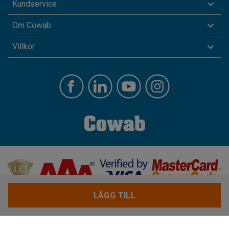
Kundservice
Om Cowab
Villkor
LÄGG TILL