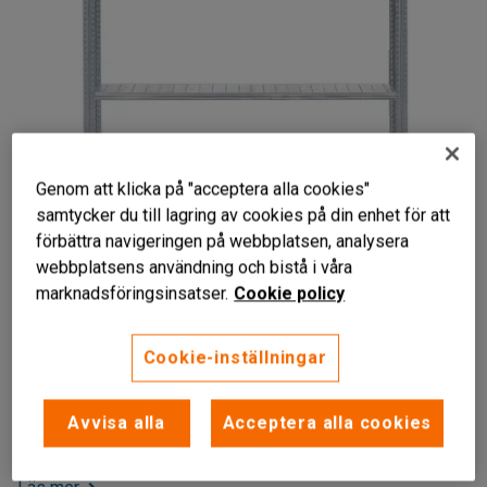
Genom att klicka på "acceptera alla cookies"
samtycker du till lagring av cookies på din enhet för att
förbättra navigeringen på webbplatsen, analysera
webbplatsens användning och bistå i våra
marknadsföringsinsatser.
Cookie policy
Klarar hög belastning
Fyra justerbara hyllplan
Påbyggnadsbar
Cookie-inställningar
Lagerhylla i stryktåligt stål med fyra justerbara hyllplan och
gavelplåtar för ökad stabilitet. Denna hylla kan byggas på
Avvisa alla
Acceptera alla cookies
med fler hyllsektioner.