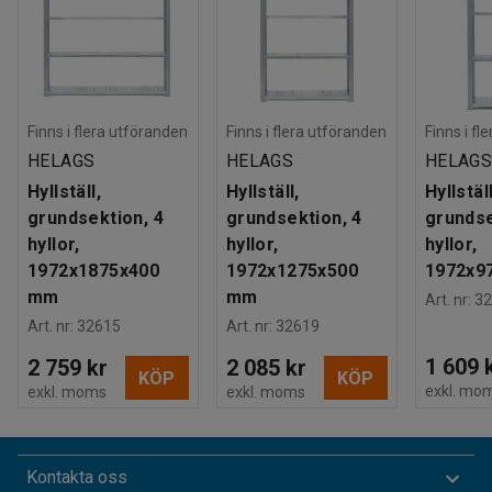
Finns i flera utföranden
Finns i flera utföranden
Finns i fl
HELAGS
HELAGS
HELAG
Hyllställ,
Hyllställ,
Hyllställ
grundsektion, 4
grundsektion, 4
grundse
hyllor,
hyllor,
hyllor,
1972x1875x400
1972x1275x500
1972x9
mm
mm
Art. nr
:
32
Art. nr
:
32615
Art. nr
:
32619
1 609 
2 759 kr
2 085 kr
KÖP
KÖP
exkl. mo
exkl. moms
exkl. moms
Kontakta oss