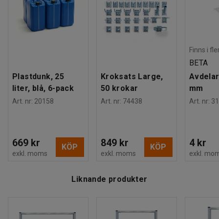
Finns i fl
BETA
Plastdunk, 25
Kroksats Large,
Avdelar
liter, blå, 6-pack
50 krokar
mm
Art. nr
:
20158
Art. nr
:
74438
Art. nr
:
31
669 kr
849 kr
4 kr
KÖP
KÖP
exkl. moms
exkl. moms
exkl. mo
Liknande produkter