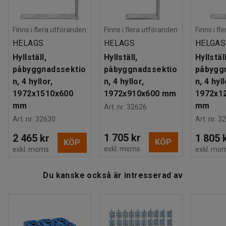
Vikt
:
35,5
kg
påbyggnadssektionerna.
Montering
:
Levereras omonterad
Tester
:
BGR 234
Finns i flera utföranden
Finns i flera utföranden
Finns i fl
Detta hyllställ är testat och godkänt enligt BGR 234.
HELAGS
HELAGS
HELGAS
Hyllställ,
Hyllställ,
Hyllställ
påbyggnadssektio
påbyggnadssektio
påbygg
n, 4 hyllor,
n, 4 hyllor,
n, 4 hyll
1972x1510x600
1972x910x600 mm
1972x1
mm
mm
Art. nr
:
32626
Art. nr
:
32630
Art. nr
:
32
1 705 kr
2 465 kr
1 805 
KÖP
KÖP
exkl. moms
exkl. moms
exkl. mo
Du kanske också är intresserad av