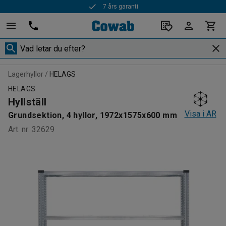
7 års garanti
Lagerhyllor
HELAGS
HELAGS
Hyllställ
Visa i AR
Grundsektion, 4 hyllor, 1972x1575x600 mm
Art. nr
:
32629