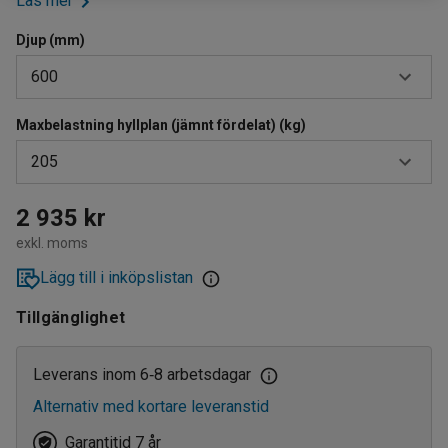
Läs mer
Djup (mm)
600
Maxbelastning hyllplan (jämnt fördelat) (kg)
320
205
400
500
180
2 935 kr
exkl. moms
600
205
Lägg till i inköpslistan
800
Tillgänglighet
Leverans inom 6
8 arbetsdagar
‑
Alternativ med kortare leveranstid
Garantitid 7 år