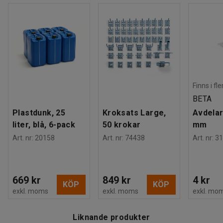
Längd, inre
:
555
mm
För att underlätta hanteringen är backen försedd med
Staplingsbar
:
Ja
handtag på sidorna.
Färg
:
Svart
Material
:
Polypropen
Antal / förpackning
:
1
Maxbelastning
:
20
kg
Vikt
:
2
kg
Finns i fl
BETA
Plastdunk, 25
Kroksats Large,
Avdelar
liter, blå, 6-pack
50 krokar
mm
Art. nr
:
20158
Art. nr
:
74438
Art. nr
:
31
669 kr
849 kr
4 kr
KÖP
KÖP
exkl. moms
exkl. moms
exkl. mo
Liknande produkter