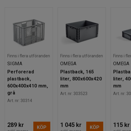
Finns i flera utföranden
Finns i flera utföranden
Finns i fl
SIGMA
OMEGA
OMEGA
Perforerad
Plastback, 165
Plastba
plastback,
liter, 800x600x420
liter, 
600x400x410 mm,
mm
mm
grå
Art. nr
:
303523
Art. nr
:
30
Art. nr
:
30314
289 kr
1 045 kr
115 kr
KÖP
KÖP