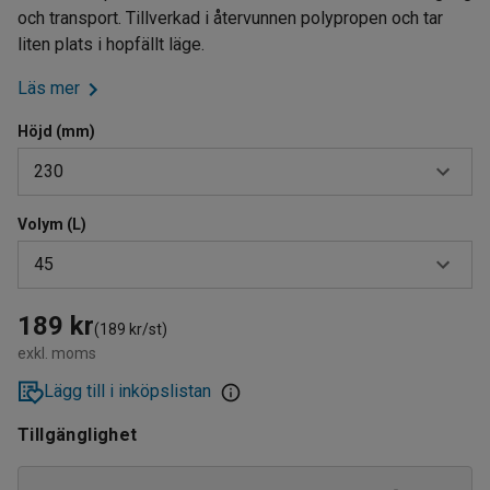
och transport. Tillverkad i återvunnen polypropen och tar
liten plats i hopfällt läge.
Läs mer
Höjd (mm)
230
Volym (L)
230
45
410
45
189 kr
(189 kr/st)
exkl. moms
79
Lägg till i inköpslistan
Tillgänglighet