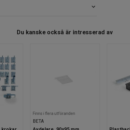
 är non-marking vilket innebär att det inte lämnar
d broms.
Du kanske också är intresserad av
Finns i flera utföranden
BETA
 krokar
Avdelare, 90x95 mm
Plastbac