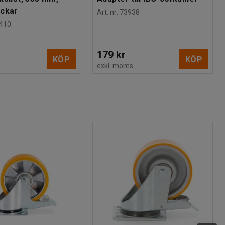
ackar
Art. nr
:
73938
410
179 kr
KÖP
KÖP
s
exkl. moms