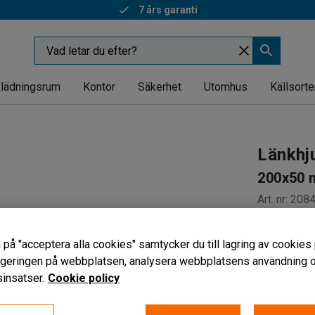
7 års garanti
lädningsrum
Kontor
Säkerhet
Utomhus
Källsorte
Länkhj
200x50 m
Art. nr
:
208
Slitbana 
 på "acceptera alla cookies" samtycker du till lagring av cookies 
Extra lågt
vigeringen på webbplatsen, analysera webbplatsens användning oc
Non-mark
insatser.
Cookie policy
Hjultyp
Länkhjul