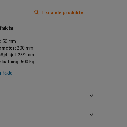
Liknande produkter
 fakta
d
:
50
mm
iameter
:
200
mm
öjd hjul
:
239
mm
lastning
:
600
kg
 fakta
ng och kan användas i en mängd olika miljöer. I
tten, olja och organiska lösningsmedel.