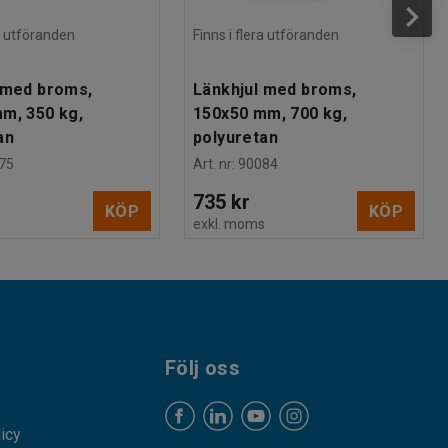
ra utföranden
Finns i flera utföranden
 med broms,
Länkhjul med broms,
m, 350 kg,
150x50 mm, 700 kg,
an
polyuretan
75
Art. nr
:
90084
735 kr
KÖP
KÖP
s
exkl. moms
Följ oss
licy