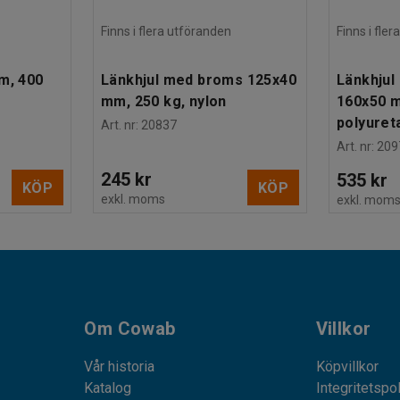
Finns i flera utföranden
Finns i fle
m, 400
Länkhjul med broms 125x40
Länkhjul
mm, 250 kg, nylon
160x50 m
polyuret
Art. nr
:
20837
Art. nr
:
209
245 kr
535 kr
KÖP
KÖP
exkl. moms
exkl. mom
Om Cowab
Villkor
Vår historia
Köpvillkor
Katalog
Integritetspo