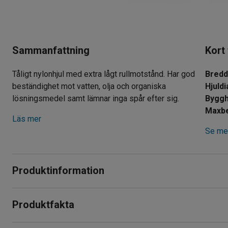
Sammanfattning
Kort
Tåligt nylonhjul med extra lågt rullmotstånd. Har god
Bred
beständighet mot vatten, olja och organiska
Hjuld
lösningsmedel samt lämnar inga spår efter sig.
Byggh
Maxbe
Läs mer
Se mer
Produktinformation
Hjul med slitbana av slittåligt nylon som klarar tung belastni
Produktfakta
normala rumstemperaturer har hjulet god beständighet mot va
Bredd
:
50
mm