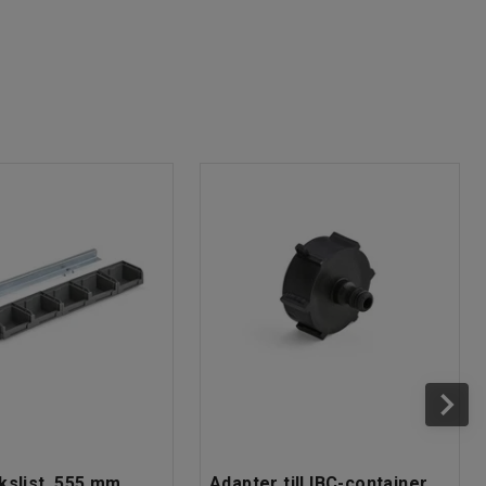
kslist, 555 mm,
Adapter till IBC-container