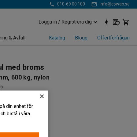
010-69 00 100
info@cowab.se
Logga in / Registrera dig
ring & Avfall
Katalog
Blogg
Offertförfrågan
ul med broms
m, 600 kg, nylon
46
av nylon
på din enhet för
 rullmotstånd
h bistå i våra
ing
 med broms