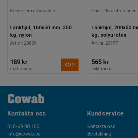
Finns i flera utföranden
Finns i flera utföranden
Länkhjul, 160x50 mm, 350
Länkhjul, 200x50 m
kg, nylon
kg, polyuretan
Art. nr
:
20839
Art. nr
:
20977
189 kr
565 kr
KÖP
exkl. moms
exkl. moms
Kontakta oss
Kundservice
010-69 00 100
Kontakta oss
info@cowab.se
Beställning