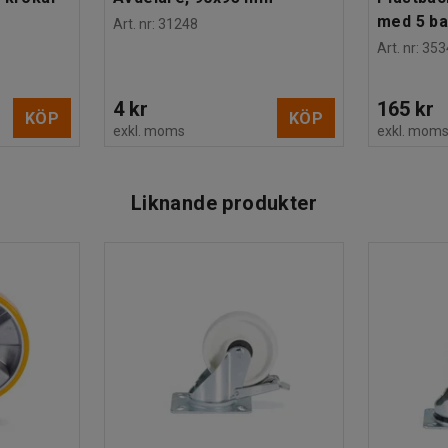
med 5 b
Art. nr
:
31248
Art. nr
:
353
4 kr
165 kr
KÖP
KÖP
exkl. moms
exkl. mom
Liknande produkter