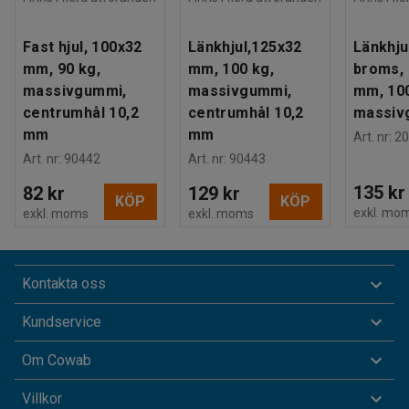
Fast hjul, 100x32
Länkhjul,125x32
Länkhju
mm, 90 kg,
mm, 100 kg,
broms,
massivgummi,
massivgummi,
mm, 100
centrumhål 10,2
centrumhål 10,2
massiv
mm
mm
Art. nr
:
20
Art. nr
:
90442
Art. nr
:
90443
135 kr
82 kr
129 kr
KÖP
KÖP
exkl. mo
exkl. moms
exkl. moms
Kontakta oss
Kundservice
Om Cowab
Villkor