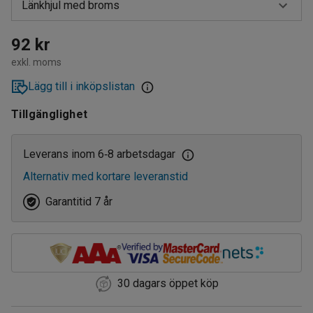
Länkhjul med broms
Länkhjul
92 kr
exkl. moms
Länkhjul med broms
Lägg till i inköpslistan
Tillgänglighet
Leverans inom 6
8 arbetsdagar
‑
Alternativ med kortare leveranstid
Garantitid 7 år
30 dagars öppet köp