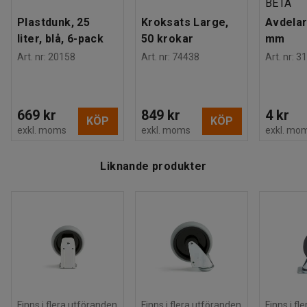
BETA
Plastdunk, 25
Kroksats Large,
Avdelar
liter, blå, 6-pack
50 krokar
mm
Art. nr
:
20158
Art. nr
:
74438
Art. nr
:
31
669 kr
849 kr
4 kr
KÖP
KÖP
exkl. moms
exkl. moms
exkl. mo
Liknande produkter
Finns i flera utföranden
Finns i flera utföranden
Finns i fl