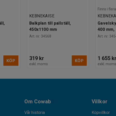
Finns i fle
KEBNEKAISE
KEBNEKA
ll,
Balkplan till pallställ,
Gavelskydd
450x1100 mm
400 mm,
Art. nr
:
34568
Art. nr
:
345
319 kr
1 655 k
KÖP
KÖP
exkl. moms
exkl. mom
Om Cowab
Villkor
Vår historia
Köpvillkor