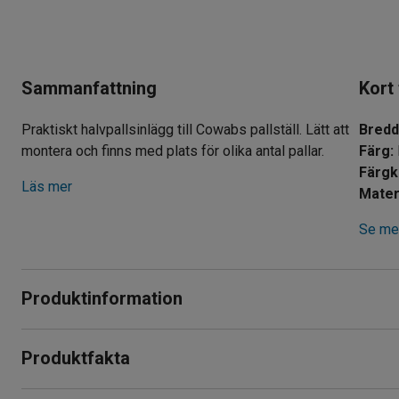
Sammanfattning
Kort
Praktiskt halvpallsinlägg till Cowabs pallställ. Lätt att
Bred
montera och finns med plats för olika antal pallar.
Färg
:
Färg
Läs mer
Mater
Se mer
Produktinformation
Halvpallsinlägg som gör att du kan förvara och placera halvpallar
Produktfakta
stryktålig stålplåt och levereras med skruvar för montering.
Bredd
:
3600
mm