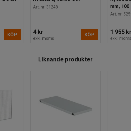
mm, 100 
Art. nr
:
31248
Art. nr
:
525
4 kr
1 955 k
KÖP
KÖP
exkl. moms
exkl. mom
Liknande produkter