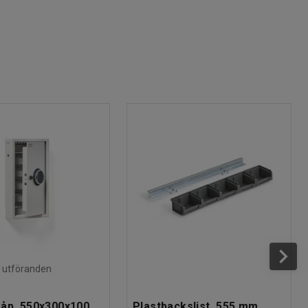
ra utföranden
åp, 550x300x100
Plastbackslist, 555 mm,