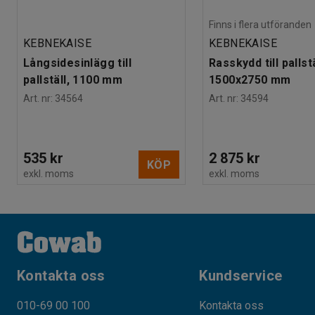
Finns i flera utföranden
KEBNEKAISE
KEBNEKAISE
Långsidesinlägg till
Rasskydd till pallstä
pallställ, 1100 mm
1500x2750 mm
Art. nr
:
34564
Art. nr
:
34594
535 kr
2 875 kr
KÖP
exkl. moms
exkl. moms
Kontakta oss
Kundservice
010-69 00 100
Kontakta oss