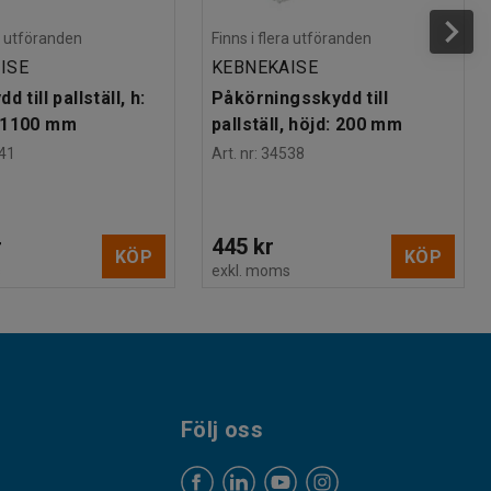
ra utföranden
Finns i flera utföranden
ISE
KEBNEKAISE
 till pallställ, h:
Påkörningsskydd till
 1100 mm
pallställ, höjd: 200 mm
41
Art. nr
:
34538
r
445 kr
KÖP
KÖP
s
exkl. moms
Följ oss