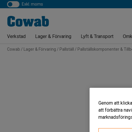
exkl. moms
Verkstad
Lager & Förvaring
Lyft & Transport
Omk
Cowab
Lager & Förvaring
Pallställ
Pallställskomponenter & Till
Genom att klicka
att förbättra na
marknadsförings