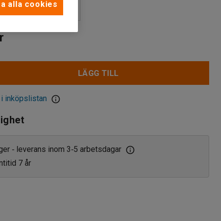
a alla cookies
r
LÄGG TILL
 i inköpslistan
lighet
ager
leverans inom 3
5 arbetsdagar
‑
‑
titid 7 år