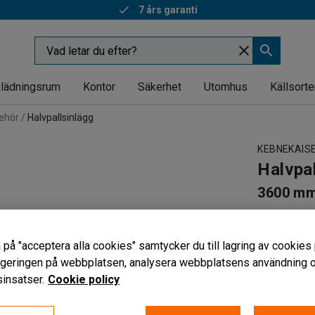
7 års garanti
lädningsrum
Kontor
Säkerhet
Utomhus
Källsorte
behör
Halvpallsinlägg
KEBNEKAIS
Halvpall
3600 m
Art. nr
:
345
Till Cowab
 på "acceptera alla cookies" samtycker du till lagring av cookies 
För halvpa
vigeringen på webbplatsen, analysera webbplatsens användning oc
Finns med
insatser.
Cookie policy
Bredd (mm)