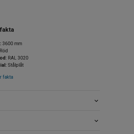
 fakta
d
:
3600
mm
Röd
kod
:
RAL 3020
ial
:
Stålplåt
 fakta
 i ditt pallställ. Inlägget är tillverkat i