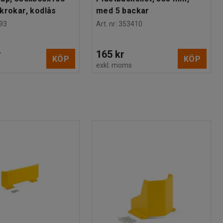
krokar, kodlås
med 5 backar
93
Art. nr
:
353410
r
165 kr
KÖP
KÖP
s
exkl. moms