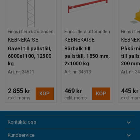
Finns i flera utföranden
Finns i flera utföranden
Finns i fl
KEBNEKAISE
KEBNEKAISE
KEBNEK
Gavel till pallställ,
Bärbalk till
Påkörn
6000x1100, 12500
pallställ, 1850 mm,
till pall
kg
2x1000 kg
200 m
Art. nr
:
34511
Art. nr
:
34513
Art. nr
:
34
2 855 kr
469 kr
445 kr
KÖP
KÖP
exkl. moms
exkl. moms
exkl. mo
Kontakta oss
Kundservice