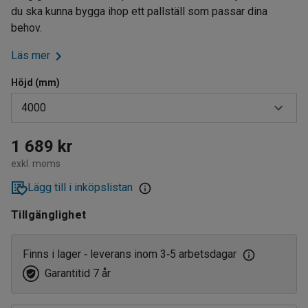
du ska kunna bygga ihop ett pallställ som passar dina
behov.
Läs mer
Höjd (mm)
4000
2500
1 689 kr
exkl. moms
3000
Lägg till i inköpslistan
3500
Tillgänglighet
4000
Finns i lager
leverans inom 3
5 arbetsdagar
‑
‑
Garantitid 7 år