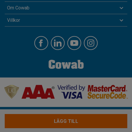
Om Cowab
Villkor
LÄGG TILL