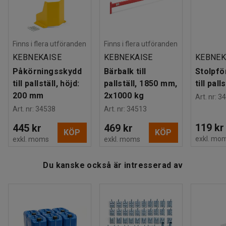
Montering
:
Levereras omonterad
Med Cowabs platssparande pallställ kan du skapa ett
Tester
:
skräddarsytt system för effektiv logistik, lagerhållning och
EN 15512, DGUV Regel 108-007, EN 1090-1:2009+A1:2011
godshantering. Stället passar för såväl mindre lager som
stora företag. Det är anpassningsbart och du kan bygga ut
Finns i flera utföranden
Finns i flera utföranden
stället allteftersom dina behov förändras. Har du mer
KEBNEKAISE
KEBNEKAISE
KEBNEK
specifika behov kan vi specialanpassa hyllsystemet efter
Påkörningsskydd
Bärbalk till
Stolpfö
dem.
till pallställ, höjd:
pallställ, 1850 mm,
till palls
200 mm
2x1000 kg
Art. nr
:
34
Art. nr
:
34538
Art. nr
:
34513
119 kr
445 kr
469 kr
KÖP
KÖP
exkl. mo
exkl. moms
exkl. moms
Du kanske också är intresserad av