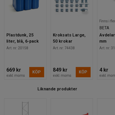
Finns i fl
BETA
Plastdunk, 25
Kroksats Large,
Avdelar
liter, blå, 6-pack
50 krokar
mm
Art. nr
:
20158
Art. nr
:
74438
Art. nr
:
31
669 kr
849 kr
4 kr
KÖP
KÖP
exkl. moms
exkl. moms
exkl. mo
Liknande produkter