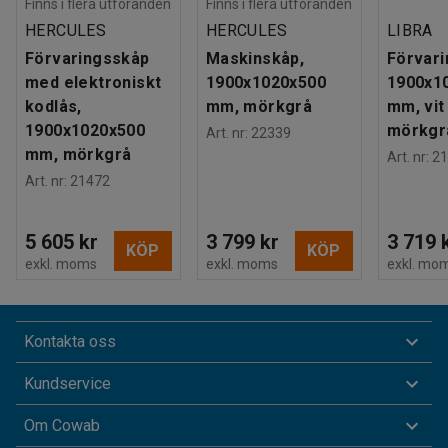
Finns i flera utföranden
Finns i flera utföranden
HERCULES
HERCULES
LIBRA
Förvaringsskåp
Maskinskåp,
Förvari
med elektroniskt
1900x1020x500
1900x1
kodlås,
mm, mörkgrå
mm, vi
1900x1020x500
mörkgr
Art. nr
:
22339
mm, mörkgrå
Art. nr
:
21
Art. nr
:
21472
5 605 kr
3 799 kr
3 719 
KÖP
KÖP
exkl. moms
exkl. moms
exkl. mo
Kontakta oss
Kundservice
Om Cowab