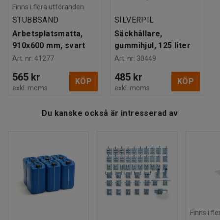
Finns i flera utföranden
Tester
:
EN 16121:2023
STUBBSAND
SILVERPIL
Arbetsplatsmatta,
Säckhållare,
910x600 mm, svart
gummihjul, 125 liter
Art. nr
:
41277
Art. nr
:
30449
565 kr
485 kr
KÖP
KÖP
exkl. moms
exkl. moms
Du kanske också är intresserad av
Finns i fl