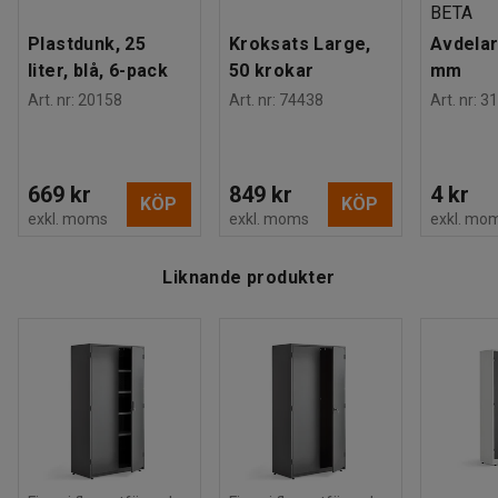
BETA
Plastdunk, 25
Kroksats Large,
Avdelar
liter, blå, 6-pack
50 krokar
mm
Art. nr
:
20158
Art. nr
:
74438
Art. nr
:
31
669 kr
849 kr
4 kr
KÖP
KÖP
exkl. moms
exkl. moms
exkl. mo
Liknande produkter