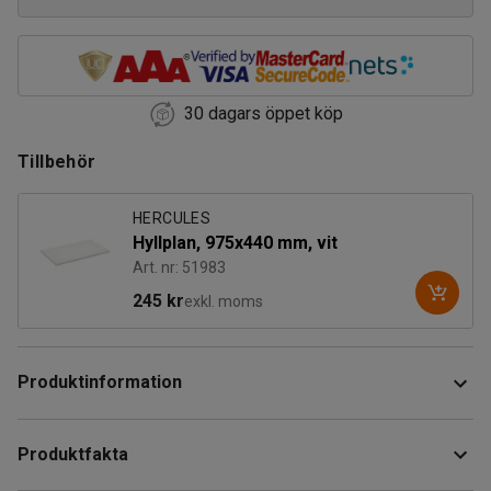
30 dagars öppet köp
Tillbehör
HERCULES
Hyllplan, 975x440 mm, vit
Art. nr: 51983
245 kr
exkl. moms
Produktinformation
Detta stora förvaringsskåp har en helsvetsad
Produktfakta
stålkonstruktion som gör det extra kraftfullt och stryktåligt.
Skåpet är bredare och djupare än standardskåp och