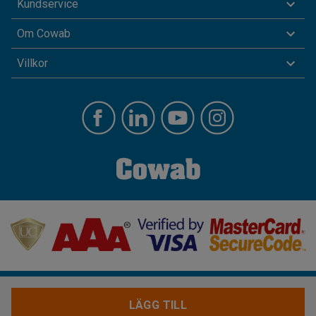
Kundservice
Om Cowab
Villkor
LÄGG TILL