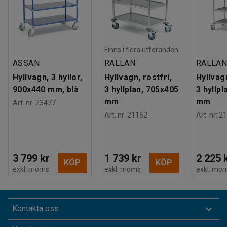
Finns i flera utföranden
ÄSSAN
RÄLLAN
RÄLLA
Hyllvagn, 3 hyllor,
Hyllvagn, rostfri,
Hyllvagn
900x440 mm, blå
3 hyllplan, 705x405
3 hyllp
mm
mm
Art. nr
:
23477
Art. nr
:
21162
Art. nr
:
21
3 799 kr
1 739 kr
2 225 
KÖP
KÖP
exkl. moms
exkl. moms
exkl. mo
Kontakta oss