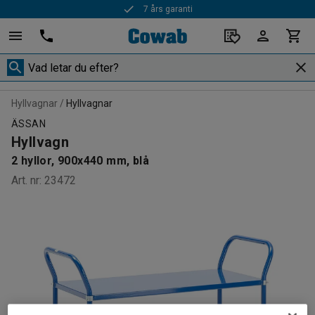
7 års garanti
Snabba leveranser
Hyllvagnar
Hyllvagnar
ÄSSAN
Hyllvagn
2 hyllor, 900x440 mm, blå
Art. nr
:
23472