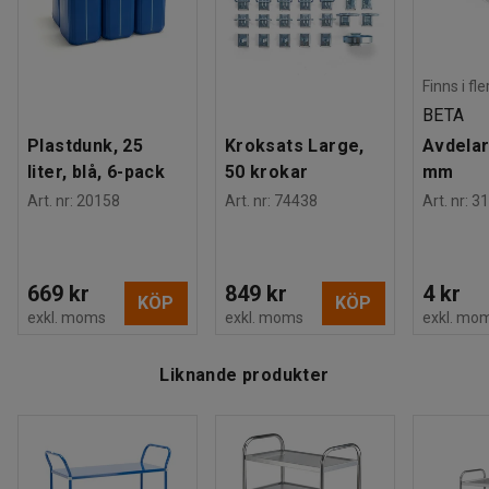
Material hyllplan
:
Stål
stötupptagningsförmåga.
Färg stomme
:
Blå
Material stomme
:
Stål
För att förenkla styrningen ytterligare är vagnen försedd
Antal hyllplan
:
2
med två handtag (ett på vardera kortsidan).
Finns i fl
Maxbelastning
:
250
kg
BETA
Hjul
:
Utan broms
Detta rullbord finns i flera olika färger.
Plastdunk, 25
Kroksats Large,
Avdelar
Hjultyp
:
4 länkhjul
liter, blå, 6-pack
50 krokar
mm
Slitbana
:
Massivgummi
Art. nr
:
20158
Art. nr
:
74438
Art. nr
:
31
Hålbild för hjul
:
11
mm
Rek. antal personer för hantering
:
1
Estimerad hanteringstid/person
:
30
Min
Vikt
:
23
kg
669 kr
849 kr
4 kr
KÖP
KÖP
Montering
:
Levereras omonterad
exkl. moms
exkl. moms
exkl. mo
Liknande produkter