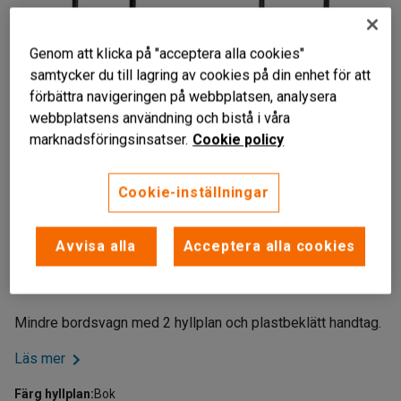
Genom att klicka på "acceptera alla cookies"
samtycker du till lagring av cookies på din enhet för att
förbättra navigeringen på webbplatsen, analysera
webbplatsens användning och bistå i våra
marknadsföringsinsatser.
Cookie policy
Cookie-inställningar
Smidig
Avvisa alla
Acceptera alla cookies
Plastbeklätt handtag
Mindre storlek
Mindre bordsvagn med 2 hyllplan och plastbeklätt handtag.
Läs mer
Färg hyllplan
:
Bok