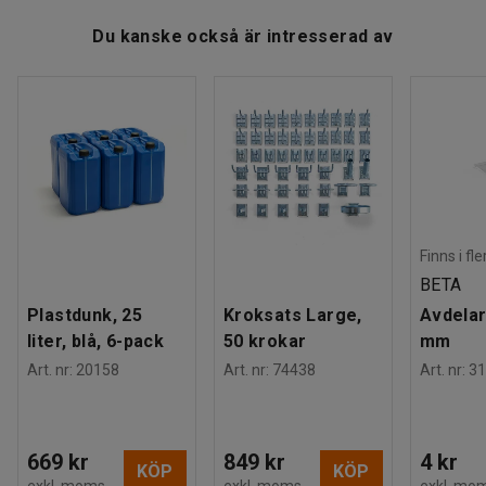
Lastytans storlek (LxB)
:
760x430
mm
Ladda ner skötselråd
Du kanske också är intresserad av
Höjd till översta hyllplanet
:
720
mm
Vagnen har 4 länkhjul och en maxbelastning på 150 kg.
Hjuldiameter
:
100
mm
Avstånd mellan hyllplan
:
510
mm
Färg hyllplan
:
Bok
Material hyllplan
:
Laminat
Material stomme
:
Elförzinkat stål
Antal hyllplan
:
2
Maxbelastning
:
150
kg
Hjul
:
Utan broms
Finns i fl
Hjultyp
:
4 länkhjul
BETA
Slitbana
:
Massivgummi
Plastdunk, 25
Kroksats Large,
Avdelar
Vikt
:
13,51
kg
liter, blå, 6-pack
50 krokar
mm
Art. nr
:
20158
Art. nr
:
74438
Art. nr
:
31
669 kr
849 kr
4 kr
KÖP
KÖP
exkl. moms
exkl. moms
exkl. mo