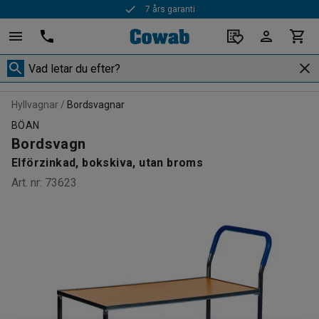
7 års garanti
Hyllvagnar
Bordsvagnar
BÖAN
Bordsvagn
Elförzinkad, bokskiva, utan broms
Art. nr
:
73623