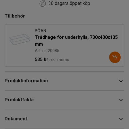
30 dagars öppet köp
Tillbehör
BÖAN
Trådhage för underhylla, 730x430x135
mm
Art. nr: 20085
535 kr
exkl. moms
Produktinformation
Praktisk bordsvagn i storleken mindre. Försedd med 2
Produktfakta
hyllplan i stryktåligt laminat.
Längd
:
850
mm
Perfekt för att transportera föremål i lager, butik och dylikt.
Dokument
Höjd
:
950
mm
Plastbeklätt handtag som motverkar kalla händer vilket gör
Bredd
:
435
mm
den lämplig i ett flertal miljöer.