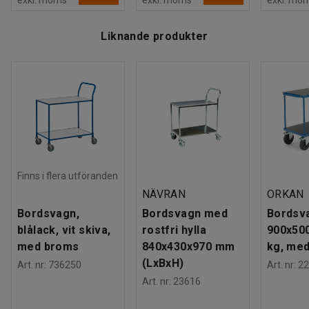
Liknande produkter
Finns i flera utföranden
NÄVRAN
ORKAN
Bordsvagn,
Bordsvagn med
Bordsv
blålack, vit skiva,
rostfri hylla
900x50
med broms
840x430x970 mm
kg, me
(LxBxH)
Art. nr
:
736250
Art. nr
:
22
Art. nr
:
23616