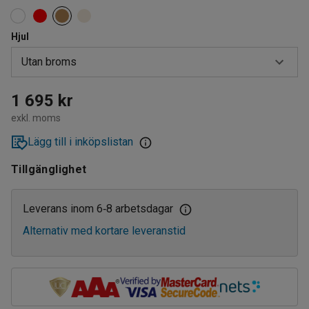
Hjul
Utan broms
Med broms
1 695 kr
exkl. moms
Utan broms
Lägg till i inköpslistan
Tillgänglighet
Leverans inom 6
8 arbetsdagar
‑
Alternativ med kortare leveranstid