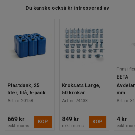
Ladda ner skötselråd
Antal / förpackning
:
2
Du kanske också är intresserad av
Rek. antal personer för hantering
:
1
Estimerad hanteringstid/person
:
5
Min
Vikt
:
508,22
kg
Montering
:
Levereras monterad
Finns i fl
BETA
Plastdunk, 25
Kroksats Large,
Avdelar
liter, blå, 6-pack
50 krokar
mm
Art. nr
:
20158
Art. nr
:
74438
Art. nr
:
31
669 kr
849 kr
4 kr
KÖP
KÖP
exkl. moms
exkl. moms
exkl. mo