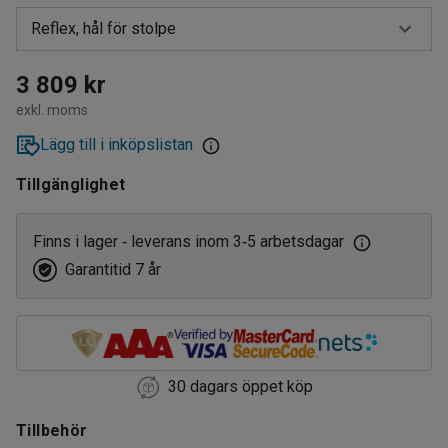
Reflex, hål för stolpe
Hål för stolpe
3 809 kr
exkl. moms
Reflex, hål för stolpe
Lägg till i inköpslistan
Tillgänglighet
Finns i lager
leverans inom 3
5 arbetsdagar
‑
‑
Garantitid 7 år
30 dagars öppet köp
Tillbehör