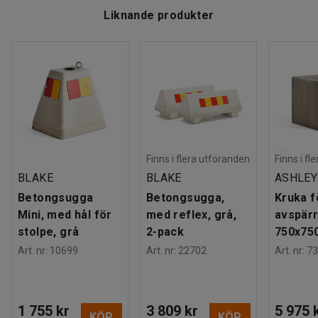
Liknande produkter
Finns i flera utföranden
Finns i fl
BLAKE
BLAKE
ASHLEY
Betongsugga
Betongsugga,
Kruka f
Mini, med hål för
med reflex, grå,
avspärr
stolpe, grå
2-pack
750x75
Art. nr
:
10699
Art. nr
:
22702
Art. nr
:
73
1 755 kr
3 809 kr
5 975 
KÖP
KÖP