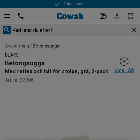
7 års garanti
Avspärrning
Betongsuggor
BLAKE
Betongsugga
Visa i AR
Med reflex och hål för stolpe, grå, 2-pack
Art. nr
:
22706