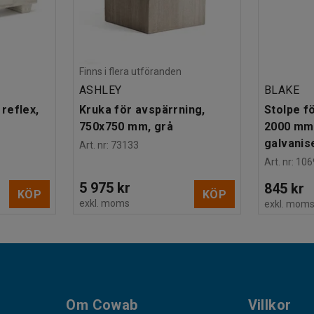
Finns i flera utföranden
ASHLEY
BLAKE
reflex,
Kruka för avspärrning,
Stolpe f
750x750 mm, grå
2000 mm 
galvanis
Art. nr
:
73133
Art. nr
:
106
5 975 kr
845 kr
KÖP
KÖP
exkl. moms
exkl. mom
Om Cowab
Villkor