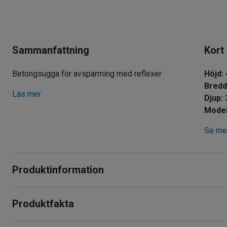
Sammanfattning
Kort
Betongsugga för avspärrning med reflexer
Höjd
:
Bred
Läs mer
Djup
:
Model
Se mer
Produktinformation
Betongsugga i gjuten betong som lätt kan lyftas och transpo
Produktfakta
Bra som påkörningsskydd och permanent eller tillfällig avspä
Höjd
:
470
mm