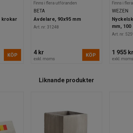
Finns i flera utföranden
Finns i fle
BETA
WEZEN
 krokar
Avdelare, 90x95 mm
Nyckelsk
mm, 100 
Art. nr
:
31248
Art. nr
:
525
4 kr
1 955 k
KÖP
KÖP
exkl. moms
exkl. mom
Liknande produkter