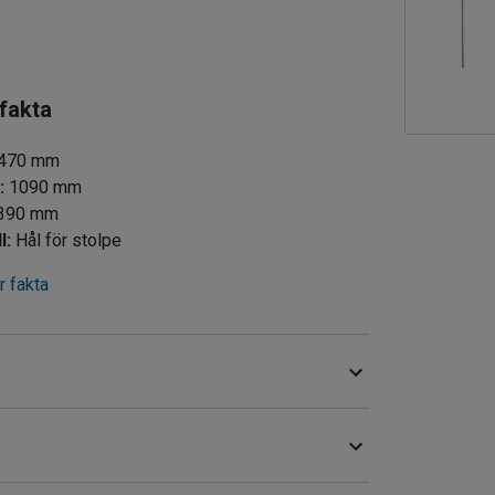
 fakta
470
mm
d
:
1090
mm
390
mm
l
:
Hål för stolpe
 fakta
rteras med truck. Anpassad för EUR-pall.
rrning. Med reflexer.