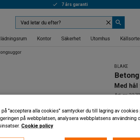
7 års garanti
lädningsrum
Kontor
Säkerhet
Utomhus
Källsorte
tongsuggor
BLAKE
Betong
Med hål 
Art. nr
:
227
Betongsu
 på "acceptera alla cookies" samtycker du till lagring av cookies 
EUR-pall
vigeringen på webbplatsen, analysera webbplatsens användning oc
Reflexer
insatser.
Cookie policy
Modell