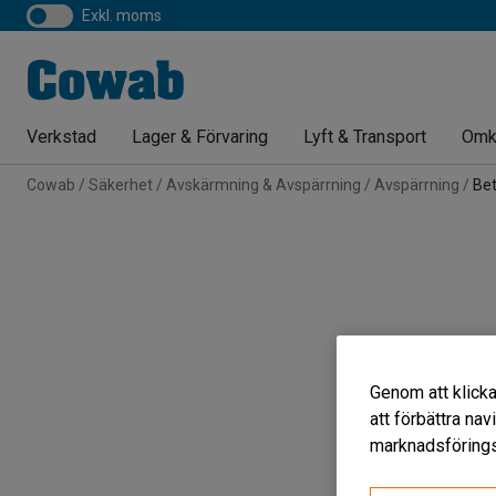
exkl. moms
Verkstad
Lager & Förvaring
Lyft & Transport
Omk
Cowab
Säkerhet
Avskärmning & Avspärrning
Avspärrning
Be
Genom att klicka
att förbättra na
marknadsförings