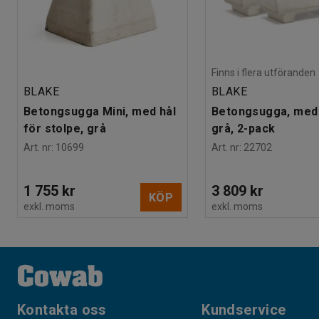
Finns i flera utföranden
BLAKE
BLAKE
Betongsugga Mini, med hål
Betongsugga, med 
för stolpe, grå
grå, 2-pack
Art. nr
:
10699
Art. nr
:
22702
1 755 kr
3 809 kr
KÖP
exkl. moms
exkl. moms
Kontakta oss
Kundservice