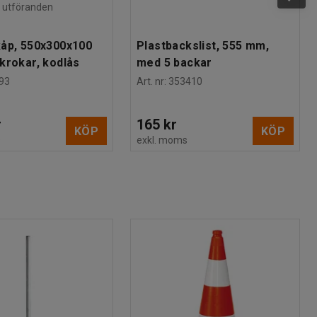
ra utföranden
åp, 550x300x100
Plastbackslist, 555 mm,
krokar, kodlås
med 5 backar
93
Art. nr
:
353410
r
165 kr
KÖP
KÖP
s
exkl. moms