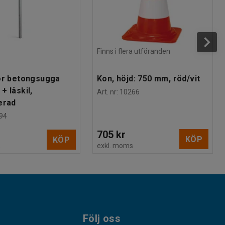
Finns i flera utföranden
ör betongsugga
Kon, höjd: 750 mm, röd/vit
+ låskil,
Art. nr
:
10266
erad
94
705 kr
KÖP
KÖP
exkl. moms
s
Följ oss