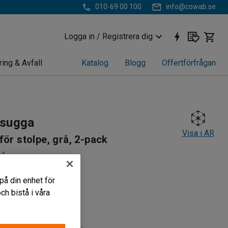
010-69 00 100
info@cowab.se
Logga in / Registrera dig
ring & Avfall
Katalog
Blogg
Offertförfrågan
sugga
Visa i AR
för stolpe, grå, 2-pack
04
gga
på din enhet för
h bistå i våra