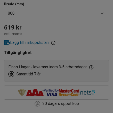
Bredd (mm)
800
300
619 kr
exkl. moms
600
Lägg till i inköpslistan
800
Tillgänglighet
900
1200
Finns i lager
leverans inom 3
5 arbetsdagar
‑
‑
Garantitid 7 år
30 dagars öppet köp