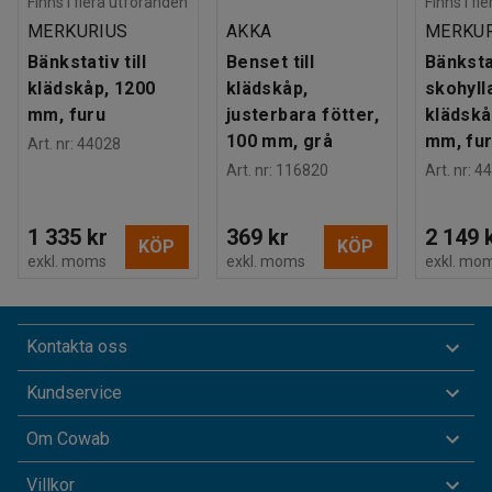
Finns i flera utföranden
Finns i fl
MERKURIUS
AKKA
MERKUR
Bänkstativ till
Benset till
Bänkst
klädskåp, 1200
klädskåp,
skohylla
mm, furu
justerbara fötter,
klädskå
100 mm, grå
mm, fu
Art. nr
:
44028
Art. nr
:
116820
Art. nr
:
44
1 335 kr
369 kr
2 149 
KÖP
KÖP
exkl. moms
exkl. moms
exkl. mo
Kontakta oss
Kundservice
Om Cowab
Villkor