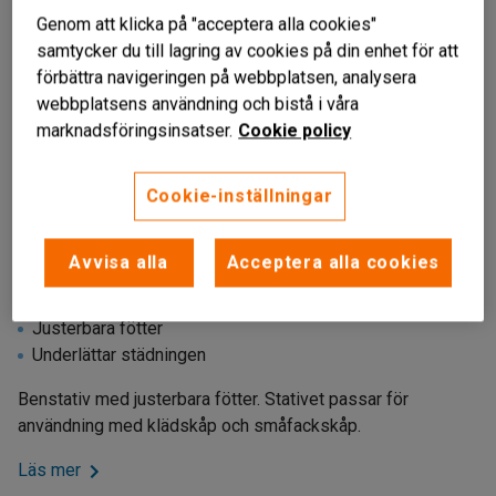
Genom att klicka på "acceptera alla cookies"
samtycker du till lagring av cookies på din enhet för att
förbättra navigeringen på webbplatsen, analysera
webbplatsens användning och bistå i våra
marknadsföringsinsatser.
Cookie policy
Cookie-inställningar
Liknande produkter
Avvisa alla
Acceptera alla cookies
För klädskåp och småfackskåp
Justerbara fötter
Underlättar städningen
Benstativ med justerbara fötter. Stativet passar för
användning med klädskåp och småfackskåp.
Läs mer