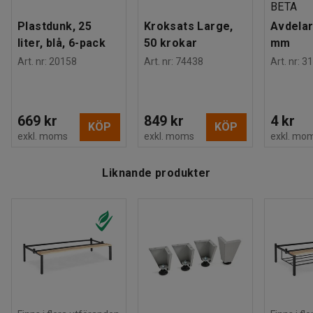
BETA
Plastdunk, 25
Kroksats Large,
Avdelar
liter, blå, 6-pack
50 krokar
mm
Art. nr
:
20158
Art. nr
:
74438
Art. nr
:
31
669 kr
849 kr
4 kr
KÖP
KÖP
exkl. moms
exkl. moms
exkl. mo
Liknande produkter