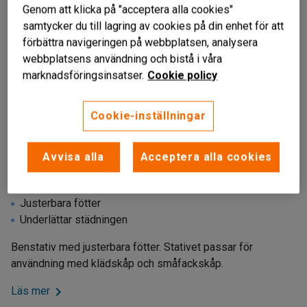
Genom att klicka på "acceptera alla cookies"
samtycker du till lagring av cookies på din enhet för att
förbättra navigeringen på webbplatsen, analysera
webbplatsens användning och bistå i våra
marknadsföringsinsatser.
Cookie policy
Cookie-inställningar
Avvisa alla
Acceptera alla cookies
Liknande produkter
För klädskåp och småfackskåp
Justerbara fötter
Underlättar städningen
Benstativ med justerbara fötter. Stativet passar för
användning med klädskåp och småfackskåp.
Läs mer