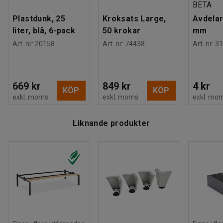
BETA
Plastdunk, 25
Kroksats Large,
Avdelar
liter, blå, 6-pack
50 krokar
mm
Art. nr
:
20158
Art. nr
:
74438
Art. nr
:
31
669 kr
849 kr
4 kr
KÖP
KÖP
exkl. moms
exkl. moms
exkl. mo
Liknande produkter