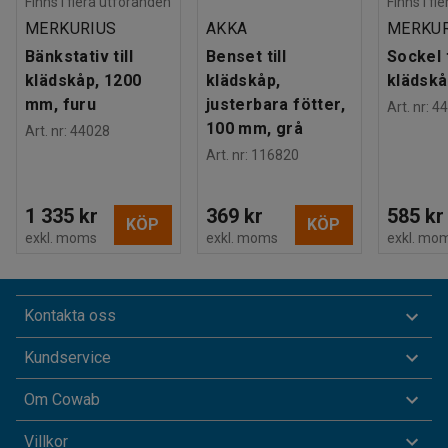
Finns i flera utföranden
Finns i fl
MERKURIUS
AKKA
MERKUR
Bänkstativ till
Benset till
Sockel t
klädskåp, 1200
klädskåp,
klädsk
mm, furu
justerbara fötter,
Art. nr
:
44
100 mm, grå
Art. nr
:
44028
Art. nr
:
116820
1 335 kr
369 kr
585 kr
KÖP
KÖP
exkl. moms
exkl. moms
exkl. mo
Kontakta oss
Kundservice
Om Cowab
Villkor