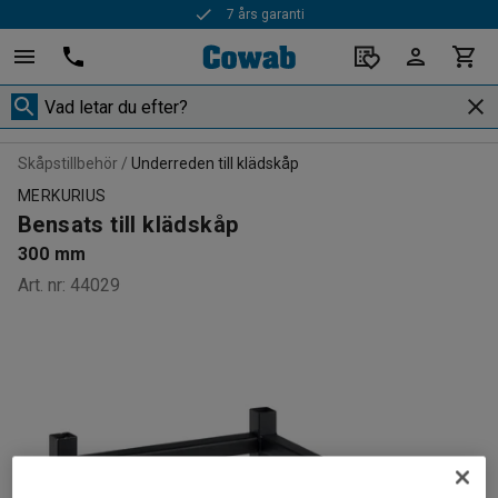
7 års garanti
Skåpstillbehör
Underreden till klädskåp
MERKURIUS
Bensats till klädskåp
300 mm
Art. nr
:
44029